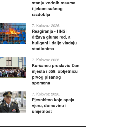
stanju vodnih resursa
tijekom sušnog
razdoblja
7. Kolovoz 2026.
Reagiranja - HNS i
država glume red, a
huligani i dalje vladaju
stadionima
7. Kolovoz 2026.
Kuršanec proslavio Dan
mjesta i 559. obljetnicu
prvog pisanog
spomena
7. Kolovoz 2026.
Pjesništvo koje spaja
vjeru, domovinu i
umjetnost