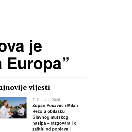
va je
la Europa”
jnovije vijesti
7. Kolovoz 2026.
Župan Posavec i Milan
Rezo u obilasku
Glavnog murskog
nasipa – razgovarali o
zaštiti od poplava i