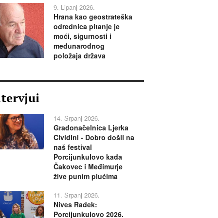
9. Lipanj 2026.
Hrana kao geostrateška
odrednica pitanje je
moći, sigurnosti i
međunarodnog
položaja država
ntervjui
14. Srpanj 2026.
Gradonačelnica Ljerka
Cividini - Dobro došli na
naš festival
Porcijunkulovo kada
Čakovec i Međimurje
žive punim plućima
11. Srpanj 2026.
Nives Radek:
Porcijunkulovo 2026.