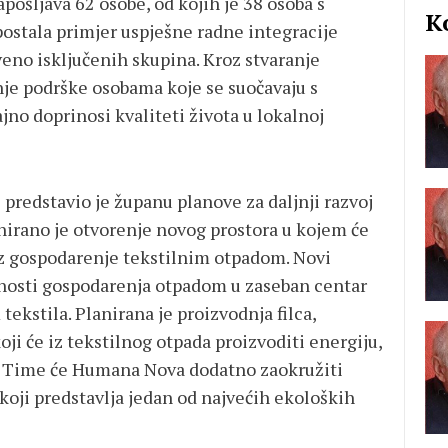
ošljava 62 osobe, od kojih je 38 osoba s
K
postala primjer uspješne radne integracije
veno isključenih skupina. Kroz stvaranje
nje podrške osobama koje se suočavaju s
jno doprinosi kvaliteti života u lokalnoj
ć
predstavio je županu planove za daljnji razvoj
nirano je otvorenje novog prostora u kojem će
uz gospodarenje tekstilnim otpadom. Novi
tnosti gospodarenja otpadom u zaseban centar
ekstila. Planirana je proizvodnja filca,
oji će iz tekstilnog otpada proizvoditi energiju,
u. Time će Humana Nova dodatno zaokružiti
, koji predstavlja jedan od najvećih ekoloških