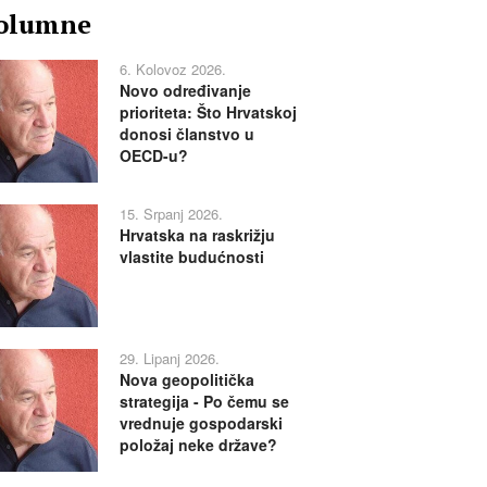
olumne
6. Kolovoz 2026.
Novo određivanje
prioriteta: Što Hrvatskoj
donosi članstvo u
OECD-u?
15. Srpanj 2026.
Hrvatska na raskrižju
vlastite budućnosti
29. Lipanj 2026.
Nova geopolitička
strategija - Po čemu se
vrednuje gospodarski
položaj neke države?