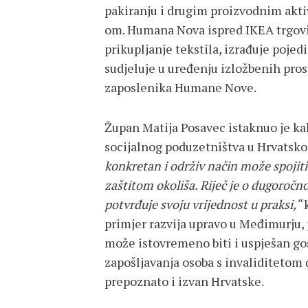
pakiranju i drugim proizvodnim akti
om. Humana Nova ispred IKEA trgovi
prikupljanje tekstila, izrađuje poje
sudjeluje u uređenju izložbenih pros
zaposlenika Humane Nove.
Župan Matija Posavec istaknuo je ka
socijalnog poduzetništva u Hrvatsko
konkretan i održiv način može spoji
zaštitom okoliša. Riječ je o dugoročn
potvrđuje svoju vrijednost u praksi,“
primjer razvija upravo u Međimurju
može istovremeno biti i uspješan gos
zapošljavanja osoba s invaliditetom 
prepoznato i izvan Hrvatske.