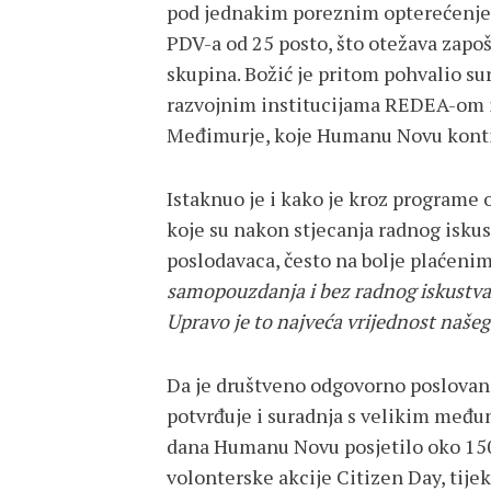
pod jednakim poreznim opterećenjem 
PDV-a od 25 posto, što otežava zapoš
skupina. Božić je pritom pohvalio 
razvojnim institucijama REDEA-om 
Međimurje, koje Humanu Novu kontin
Istaknuo je i kako je kroz programe
koje su nakon stjecanja radnog isku
poslodavaca, često na bolje plaćen
samopouzdanja i bez radnog iskustva, 
Upravo je to najveća vrijednost našeg
Da je društveno odgovorno poslova
potvrđuje i suradnja s velikim međ
dana Humanu Novu posjetilo oko 150 
volonterske akcije Citizen Day, tijek