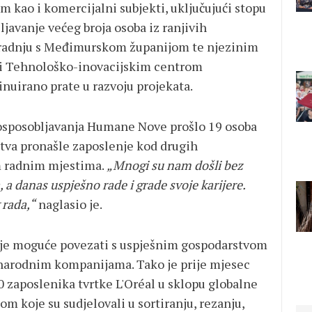
kao i komercijalni subjekti, uključujući stopu
ljavanje većeg broja osoba iz ranjivih
suradnju s Međimurskom županijom te njezinim
i Tehnološko-inovacijskim centrom
uirano prate u razvoju projekata.
 osposobljavanja Humane Nove prošlo 19 osoba
stva pronašle zaposlenje kod drugih
im radnim mjestima.
„Mnogi su nam došli bez
a danas uspješno rade i grade svoje karijere.
 rada,“
naglasio je.
nje moguće povezati s uspješnim gospodarstvom
unarodnim kompanijama. Tako je prije mjesec
zaposlenika tvrtke L'Oréal u sklopu globalne
om koje su sudjelovali u sortiranju, rezanju,