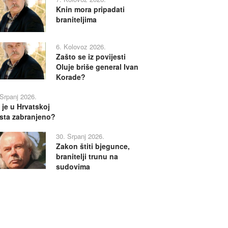
Knin mora pripadati
braniteljima
6. Kolovoz 2026.
Zašto se iz povijesti
Oluje briše general Ivan
Korade?
 Srpanj 2026.
 je u Hrvatskoj
sta zabranjeno?
30. Srpanj 2026.
Zakon štiti bjegunce,
branitelji trunu na
sudovima