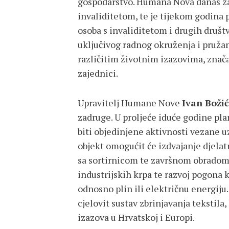
gospodarstvo. Humana Nova danas zap
invaliditetom, te je tijekom godina 
osoba s invaliditetom i drugih društ
uključivog radnog okruženja i pruža
različitim životnim izazovima, znača
zajednici.
Upravitelj Humane Nove
Ivan Boži
zadruge. U proljeće iduće godine pla
biti objedinjene aktivnosti vezane 
objekt omogućit će izdvajanje djela
sa sortirnicom te završnom obradom t
industrijskih krpa te razvoj pogona k
odnosno plin ili električnu energij
cjelovit sustav zbrinjavanja tekstila
izazova u Hrvatskoj i Europi.