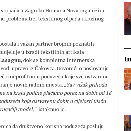
 listopada u Zagrebu Humana Nova organizirati
 problematici tekstilnog otpada i kružnog
ostala i važan partner brojnih poznatih
djeluje u izradi tekstilnih artikala
I
 Lasagnu
, dok se kompletna internetska
 vodi upravo iz Čakovca. Govoreći o poslovanju
iječ o neprofitnom poduzeću koje svu ostvarenu
varanje novih radnih mjesta.
„Sav višak prihoda
me na kraju godine plaćamo porez na dobit od 18
oduzeća koja ostvarenu dobit u cijelosti ulažu
rugačiji model,“
istaknuo je.
jenica da društveno korisna poduzeća posluju