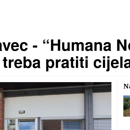
vec - “Humana No
 treba pratiti cije
Na