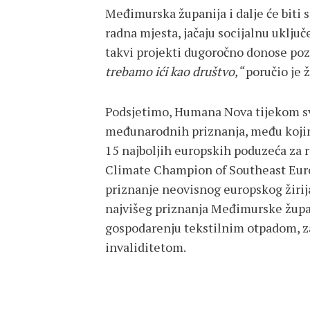
Međimurska županija i dalje će biti 
radna mjesta, jačaju socijalnu uklju
takvi projekti dugoročno donose po
trebamo ići kao društvo,“
poručio je 
Podsjetimo, Humana Nova tijekom svo
međunarodnih priznanja, među kojim
15 najboljih europskih poduzeća za 
Climate Champion of Southeast Eur
priznanje neovisnog europskog žirija
najvišeg priznanja Međimurske župa
gospodarenju tekstilnim otpadom, zaš
invaliditetom.