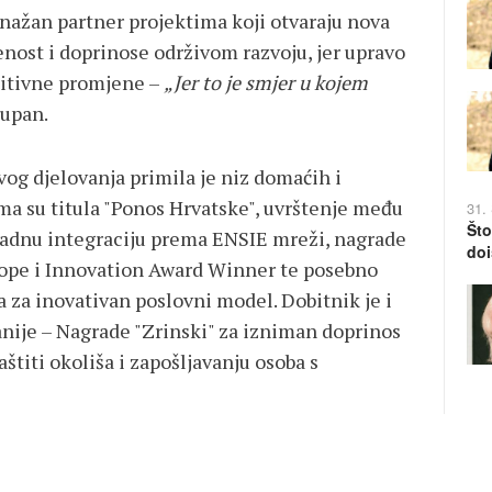
snažan partner projektima koji otvaraju nova
čenost i doprinose održivom razvoju, jer upravo
zitivne promjene –
„Jer to je smjer u kojem
župan.
g djelovanja primila je niz domaćih i
a su titula "Ponos Hrvatske", uvrštenje među
31.
Što
radnu integraciju prema ENSIE mreži, nagrade
doi
ope i Innovation Award Winner te posebno
 za inovativan poslovni model. Dobitnik je i
nije – Nagrade "Zrinski" za izniman doprinos
titi okoliša i zapošljavanju osoba s