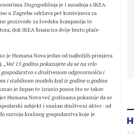
vnostima. Dugogodišnja je i suradnja s IKEA-
ne u Zagrebu održava pet kontejnera za
dine proizvode za švedsku kompaniju te
tora, dok IKEA financira dvije bruto plaće
ko je Humana Nova jedan od najboljih primjera
j.
„Već 15 godina pokazujete da se na vrlo
ti gospodarstvo s društvenom odgovornošću i
om i stabilnom modelu koji iz godine u godinu
kazao je župan te izrazio ponos što se takav
, jer Humana Nova već godinama pokazuje da se
podarski subjekt i snažan društveni akter - od
do razvoja kružnog gospodarstva koje je