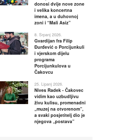
donosi dvije nove zone
i velika koncertna
imena, a u duhovnoj
zoni i “Mali Asiz”
8. Srpanj 2026.
Gvardijan fra Filip
Đurđević o Porcijunkuli
i vjerskom dijelu
programa
Porcijunkulova u
Čakovcu
25. Lipanj 2026.
Nives Radek - Čakovec
vidim kao uzbudljivu
živu kulisu, promenadni
„muzej na otvorenom”,
a svaki posjetitelj dio je
njegova „postava”