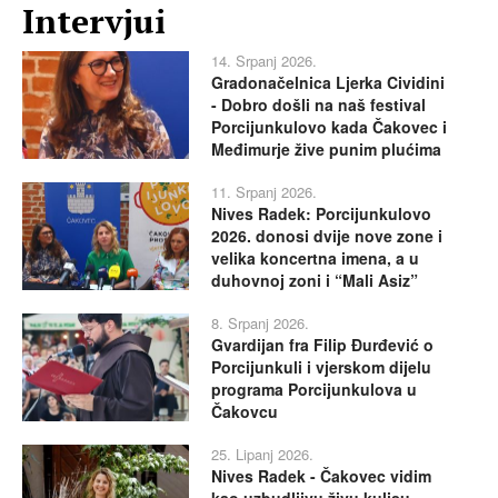
Intervjui
14. Srpanj 2026.
Gradonačelnica Ljerka Cividini
- Dobro došli na naš festival
Porcijunkulovo kada Čakovec i
Međimurje žive punim plućima
11. Srpanj 2026.
Nives Radek: Porcijunkulovo
2026. donosi dvije nove zone i
velika koncertna imena, a u
duhovnoj zoni i “Mali Asiz”
8. Srpanj 2026.
Gvardijan fra Filip Đurđević o
Porcijunkuli i vjerskom dijelu
programa Porcijunkulova u
Čakovcu
25. Lipanj 2026.
Nives Radek - Čakovec vidim
kao uzbudljivu živu kulisu,