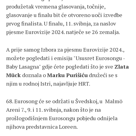
produžetak vremena glasovanja, točnije,
glasovanje u finalu bit će otvoreno uoči izvedbe
prvog finalista. U finalu, 11. svibnja, za naslov
pjesme Eurovizije 2024. natječe se 26 zemalja.
A prije samog Izbora za pjesmu Eurovizije 2024.,
možete pogledati i emisiju "Ususret Eurosongu -
Baby Lasagna" gdje ćete pogledati što je sve
Zlata
Mück
doznala o
Marku Purišiću
družeći se s
njim u rodnoj Istri, najavljuje HRT.
68. Eurosong će se održati u Švedskoj, u Malmö
Areni 7., 9. i 11. svibnja, nakon što je na
prošlogodišnjem Eurosongu pobjedu odnijela
njihova predstavnica Loreen.