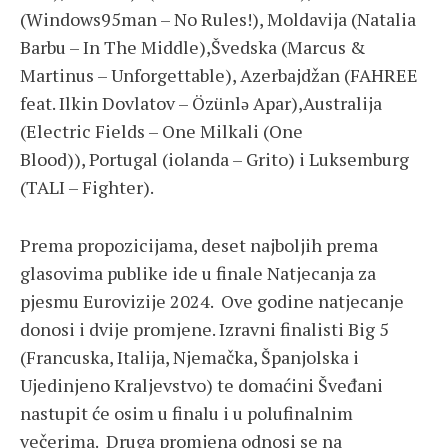
(Windows95man – No Rules!), Moldavija (Natalia
Barbu – In The Middle),Švedska (Marcus &
Martinus – Unforgettable), Azerbajdžan (FAHREE
feat. Ilkin Dovlatov – Özünlə Apar),Australija
(Electric Fields – One Milkali (One
Blood)), Portugal (iolanda – Grito) i Luksemburg
(TALI – Fighter).
Prema propozicijama, deset najboljih prema
glasovima publike ide u finale Natjecanja za
pjesmu Eurovizije 2024. Ove godine natjecanje
donosi i dvije promjene. Izravni finalisti Big 5
(Francuska, Italija, Njemačka, Španjolska i
Ujedinjeno Kraljevstvo) te domaćini Šveđani
nastupit će osim u finalu i u polufinalnim
večerima. Druga promjena odnosi se na