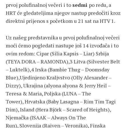
prvoj polufinalnoj večeri i to
sedmi
po redu, a
HRT će gledateljima njegov nastup predočiti kroz
direktni prijenos s početkom u 21 sat na HTV 1.
Uz našeg predstavnika u prvoj polufinalnoj večeri
moći ćemo pogledati nastupe još 14 izvođača i to
ovim redom: Cipar (Silia Kapsis – Liar) Srbija
(TEYA DORA – RAMONDA),3 Litva (Silvester Belt
– Luktelk),4 Irska (Bambie Thug – Doomsday
Blue),Ujedinjeno Kraljvstvo (Olly Alexander –
Dizzy), Ukrajina (alyona alyona & Jerry Heil –
Teresa & Maria, Poljska (LUNA – The
Tower), Hrvatska (Baby Lasagna – Rim Tim Tagi
Dim), Island (Hera Björk – Scared of Heights),
Njemačka (ISAAK – Always On The
Run), Slovenija (Raiven – Veronika), Finska