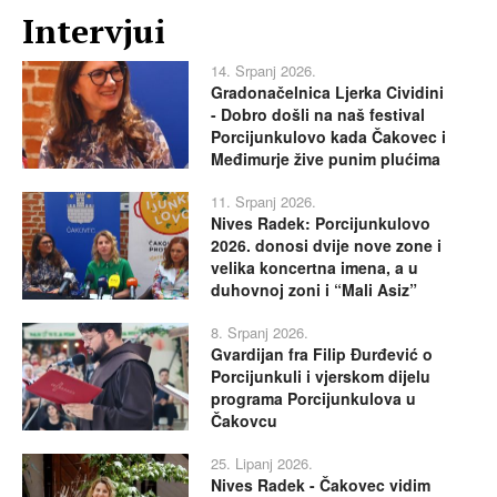
Intervjui
14. Srpanj 2026.
Gradonačelnica Ljerka Cividini
- Dobro došli na naš festival
Porcijunkulovo kada Čakovec i
Međimurje žive punim plućima
11. Srpanj 2026.
Nives Radek: Porcijunkulovo
2026. donosi dvije nove zone i
velika koncertna imena, a u
duhovnoj zoni i “Mali Asiz”
8. Srpanj 2026.
Gvardijan fra Filip Đurđević o
Porcijunkuli i vjerskom dijelu
programa Porcijunkulova u
Čakovcu
25. Lipanj 2026.
Nives Radek - Čakovec vidim