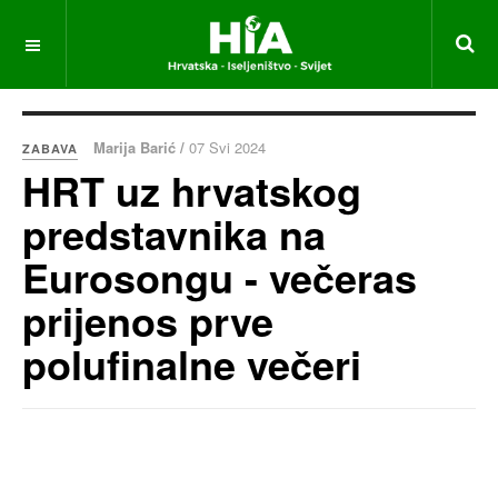
Marija Barić /
07 Svi 2024
ZABAVA
HRT uz hrvatskog
predstavnika na
Eurosongu - večeras
prijenos prve
polufinalne večeri