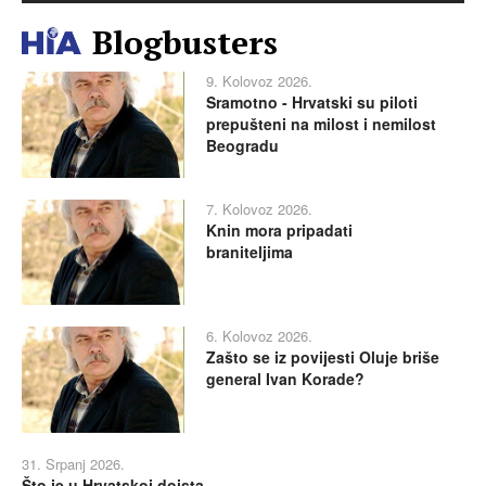
Blogbusters
9. Kolovoz 2026.
Sramotno - Hrvatski su piloti
prepušteni na milost i nemilost
Beogradu
7. Kolovoz 2026.
Knin mora pripadati
braniteljima
6. Kolovoz 2026.
Zašto se iz povijesti Oluje briše
general Ivan Korade?
31. Srpanj 2026.
Što je u Hrvatskoj doista