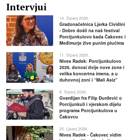
Intervjui
14. Srpanj 2026.
Gradonačelnica Ljerka Cividini
- Dobro došli na naš festival
Porcijunkulovo kada Čakovec i
Međimurje žive punim plućima
11. Srpanj 2026.
Nives Radek: Porcijunkulovo
2026. donosi dvije nove zone i
velika koncertna imena, a u
duhovnoj zoni i “Mali Asiz”
8. Srpanj 2026.
Gvardijan fra Filip Đurđević o
Porcijunkuli i vjerskom dijelu
programa Porcijunkulova u
Čakovcu
25. Lipanj 2026.
Nives Radek - Čakovec vidim