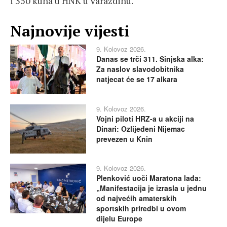
i 350 kuna u HNK u Varaždinu.
Najnovije vijesti
9. Kolovoz 2026.
Danas se trči 311. Sinjska alka:
Za naslov slavodobitnika
natjecat će se 17 alkara
9. Kolovoz 2026.
Vojni piloti HRZ-a u akciji na
Dinari: Ozlijeđeni Nijemac
prevezen u Knin
9. Kolovoz 2026.
Plenković uoči Maratona lađa:
„Manifestacija je izrasla u jednu
od najvećih amaterskih
sportskih priredbi u ovom
dijelu Europe