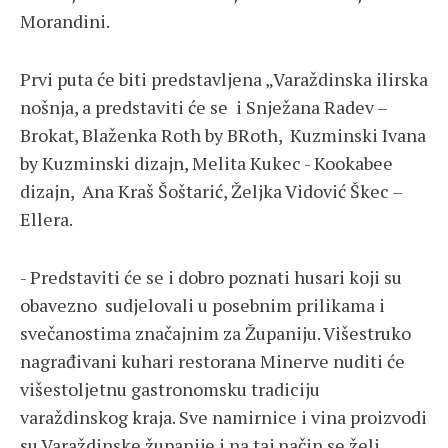
Morandini.
Prvi puta će biti predstavljena „Varaždinska ilirska
nošnja, a predstaviti će se i Snježana Radev –
Brokat, Blaženka Roth by BRoth, Kuzminski Ivana
by Kuzminski dizajn, Melita Kukec - Kookabee
dizajn, Ana Kraš Šoštarić, Željka Vidović Škec –
Ellera.
- Predstaviti će se i dobro poznati husari koji su
obavezno sudjelovali u posebnim prilikama i
svečanostima značajnim za Županiju. Višestruko
nagrađivani kuhari restorana Minerve nuditi će
višestoljetnu gastronomsku tradiciju
varaždinskog kraja. Sve namirnice i vina proizvodi
su Varaždinske županije i na taj način se želi