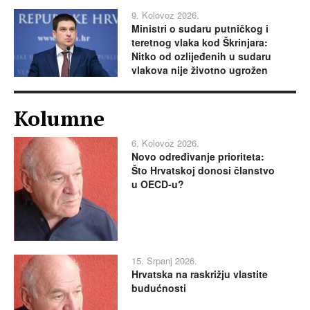
9. Kolovoz 2026.
Ministri o sudaru putničkog i
teretnog vlaka kod Škrinjara:
Nitko od ozlijeđenih u sudaru
vlakova nije životno ugrožen
Kolumne
6. Kolovoz 2026.
Novo određivanje prioriteta:
Što Hrvatskoj donosi članstvo
u OECD-u?
15. Srpanj 2026.
Hrvatska na raskrižju vlastite
budućnosti