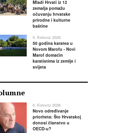
Mladi Hrvati iz 12
zemalja pomažu
očuvanju hrvatske
prirodne i kulturne
baštine
5. Kolovoz 2026.
50 godina karatea u
Novom Marofu - Novi
Marof domaćin
karatistima iz zemlje i
svijeta
olumne
6. Kolovoz 2026.
Novo određivanje
prioriteta: Što Hrvatskoj
donosi članstvo u
OECD-u?