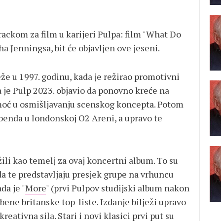
rackom za film u karijeri Pulpa: film "What Do
ha Jenningsa, bit će objavljen ove jeseni.
že u 1997. godinu, kada je režirao promotivni
 je Pulp 2023. objavio da ponovno kreće na
omoć u osmišljavanju scenskog koncepta. Potom
 benda u londonskoj O2 Areni, a upravo te
ili kao temelj za ovaj koncertni album. To su
enda te predstavljaju presjek grupe na vrhuncu
da je "
More
" (prvi Pulpov studijski album nakon
ene britanske top-liste. Izdanje bilježi upravo
eativna sila. Stari i novi klasici prvi put su