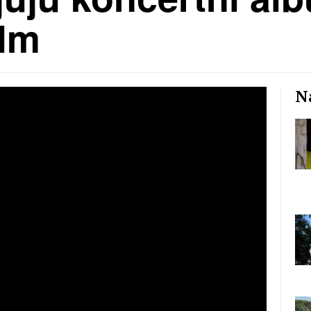
ilm
Na