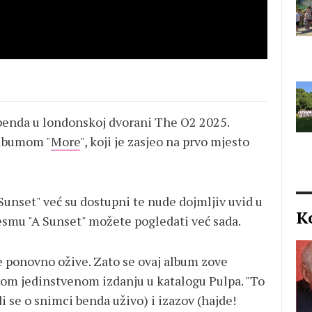
benda u londonskoj dvorani The O2 2025.
albumom "
More
", koji je zasjeo na prvo mjesto
 Sunset" već su dostupni te nude dojmljiv uvid u
K
jesmu "A Sunset" možete pogledati već sada.
 ponovno ožive. Zato se ovaj album zove
 ovom jedinstvenom izdanju u katalogu Pulpa. "To
i se o snimci benda uživo) i izazov (hajde!