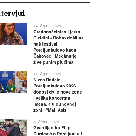
ntervjui
14. Srpanj 2026.
Gradonačelnica Ljerka
Cividini - Dobro došli na
naš festival
Porcijunkulovo kada
Čakovec i Međimurje
žive punim plućima
11. Srpanj 2026.
Nives Radek:
Porcijunkulovo 2026.
donosi dvije nove zone
i velika koncertna
imena, a u duhovnoj
zoni i “Mali Asiz”
8. Srpanj 2026.
Gvardijan fra Filip
Đurđević o Porcijunkuli