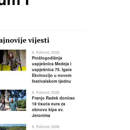
jnovije vijesti
6. Kolovoz 2026.
Prošlogodišnja
uspješnica Medeja i
uspješnica 75. Igara
Ekvinocijo u novom
festivalskom tjednu
6. Kolovoz 2026.
Franjo Radek donirao
18 tisuća eura za
obnovu kipa sv.
Jeronima
6. Kolovoz 2026.