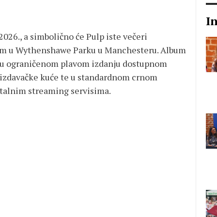
I
 2026., a simbolično će Pulp iste večeri
om u Wythenshawe Parku u Manchesteru. Album
l (u ograničenom plavom izdanju dostupnom
 izdavačke kuće te u standardnom crnom
italnim streaming servisima.