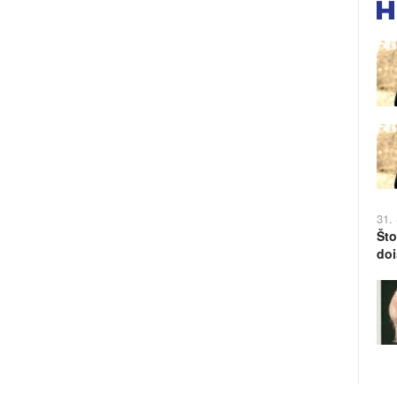
31.
Što
doi