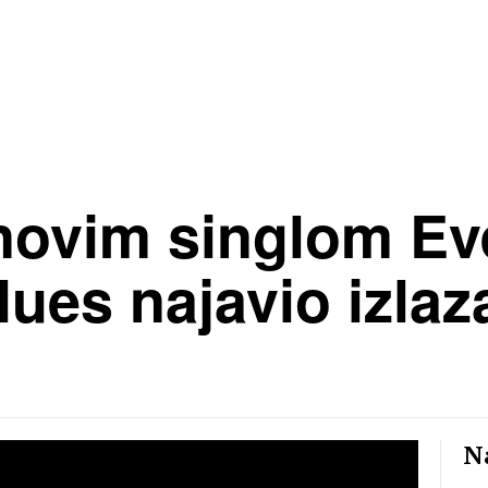
novim singlom Eve
ues najavio izla
Na