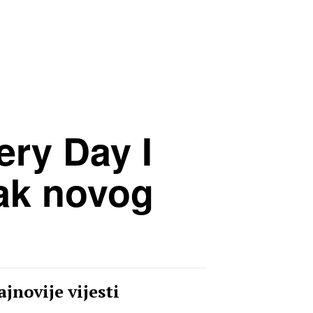
ry Day I
zak novog
jnovije vijesti