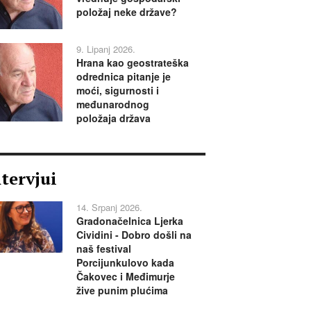
položaj neke države?
9. Lipanj 2026.
Hrana kao geostrateška
odrednica pitanje je
moći, sigurnosti i
međunarodnog
položaja država
ntervjui
14. Srpanj 2026.
Gradonačelnica Ljerka
Cividini - Dobro došli na
naš festival
Porcijunkulovo kada
Čakovec i Međimurje
žive punim plućima