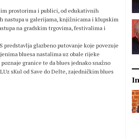
im prostorima i publici, od edukativnih
ih nastupa u galerijama, knjižnicama i klupskim
astupa na gradskim trgovima, festivalima i
 predstavlja glazbeno putovanje koje povezuje
rijenima bluesa nastalima uz obale rijeke
e poznaje granice te da blues jednako snažno
mbLUz sKul od Save do Delte, zajedničkim blues
I