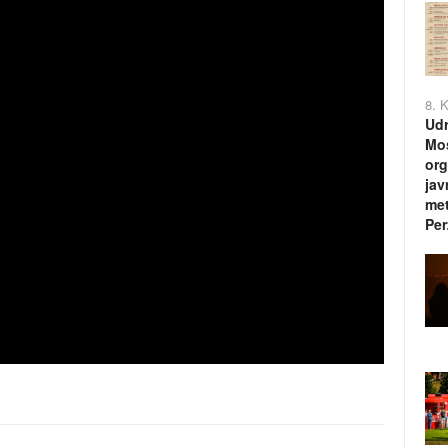
8. 
Udr
Mos
org
jav
met
Per