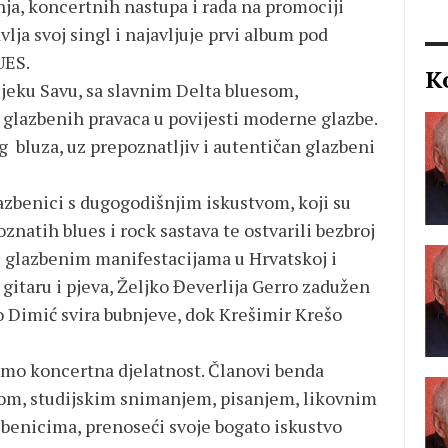
a, koncertnih nastupa i rada na promociji
lja svoj singl i najavljuje prvi album pod
UES.
K
jeku Savu, sa slavnim Delta bluesom,
 glazbenih pravaca u povijesti moderne glazbe.
bluza, uz prepoznatljiv i autentičan glazbeni
azbenici s dugogodišnjim iskustvom, koji su
oznatih blues i rock sastava te ostvarili bezbroj
i glazbenim manifestacijama u Hrvatskoj i
gitaru i pjeva, Željko Đeverlija Gerro zadužen
ro Dimić svira bubnjeve, dok Krešimir Krešo
amo koncertna djelatnost. Članovi benda
om, studijskim snimanjem, pisanjem, likovnim
benicima, prenoseći svoje bogato iskustvo