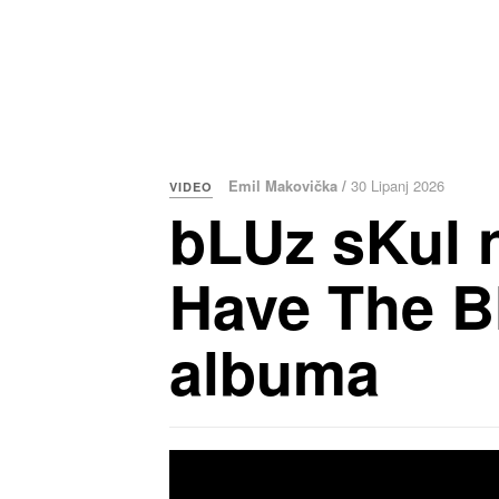
Emil Makovička /
30 Lipanj 2026
VIDEO
bLUz sKul 
Have The Bl
albuma