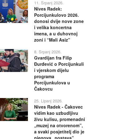
11. Srpanj 2026.
Nives Radek:
Porcijunkulovo 2026.
donosi dvije nove zone
i velika koncertna
imena, a u duhovnoj
zoni i “Mali Asiz”
8. Srpanj 2026.
Gvardijan fra Filip
Đurđević o Porcijunkuli
i vjerskom dijelu
programa
Porcijunkulova u
Čakovcu
25. Lipanj 2026.
Nives Radek - Čakovec
vidim kao uzbudljivu
živu kulisu, promenadni
„muzej na otvorenom”,
a svaki posjetitelj dio je
njegova „postava”