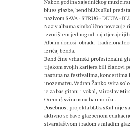
Nakon godina zajedničkog muziciranj
blues glazbe, bend bLUz sKul predstav
nazivom SAVA - STRUG - DELTA - BL
Naziv albuma simbolično povezuje ri
izvorištem jednog od najutjecajnijih
Album donosi obradu tradicionalnog 
izričaj benda.
Bend čine vrhunski profesionalni gl
tijekom svojih karijera bili članovi p
nastupa na festivalima, koncertima 
inozemstvu. Vedran Žanko svira solo 
je za bas gitaru i vokal, Miroslav Mi
Oremuš svira usnu harmoniku.
Posebnost projekta bLUz sKul nije s
aktivno se bave glazbenom edukacij
stvaralaštvom i radom s mladim glaz