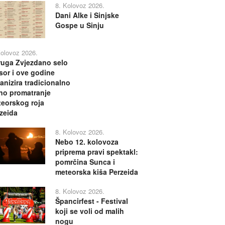
8. Kolovoz 2026.
Dani Alke i Sinjske
Gospe u Sinju
Kolovoz 2026.
uga Zvjezdano selo
or i ove godine
anizira tradicionalno
no promatranje
eorskog roja
zeida
8. Kolovoz 2026.
Nebo 12. kolovoza
priprema pravi spektakl:
pomrčina Sunca i
meteorska kiša Perzeida
8. Kolovoz 2026.
Špancirfest - Festival
koji se voli od malih
nogu