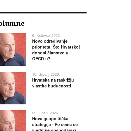
olumne
6. Kolovoz 2026.
Novo određivanje
prioriteta: Što Hrvatskoj
donosi članstvo u
OECD-u?
15. Srpanj 2026.
Hrvatska na raskrižju
vlastite budućnosti
29. Lipanj 2026.
Nova geopolitička
strategija - Po čemu se
vrednuje gospodarski