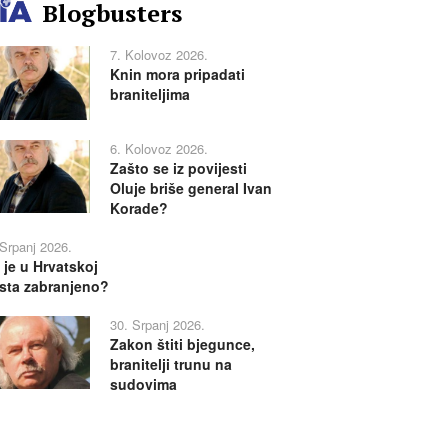
Blogbusters
7. Kolovoz 2026.
Knin mora pripadati
braniteljima
6. Kolovoz 2026.
Zašto se iz povijesti
Oluje briše general Ivan
Korade?
 Srpanj 2026.
 je u Hrvatskoj
sta zabranjeno?
30. Srpanj 2026.
Zakon štiti bjegunce,
branitelji trunu na
sudovima