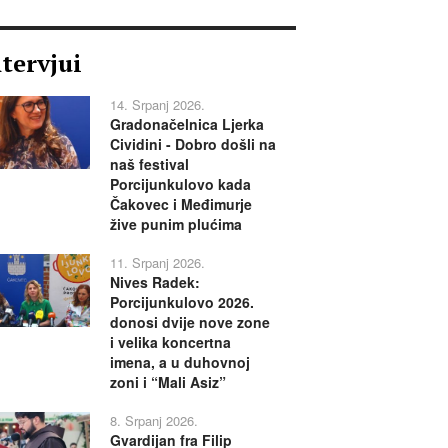
ntervjui
14. Srpanj 2026.
Gradonačelnica Ljerka
Cividini - Dobro došli na
naš festival
Porcijunkulovo kada
Čakovec i Međimurje
žive punim plućima
11. Srpanj 2026.
Nives Radek:
Porcijunkulovo 2026.
donosi dvije nove zone
i velika koncertna
imena, a u duhovnoj
zoni i “Mali Asiz”
8. Srpanj 2026.
Gvardijan fra Filip