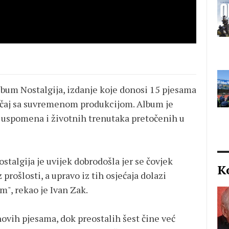
album Nostalgija, izdanje koje donosi 15 pjesama
zričaj sa suvremenom produkcijom. Album je
, uspomena i životnih trenutaka pretočenih u
Nostalgija je uvijek dobrodošla jer se čovjek
K
prošlosti, a upravo iz tih osjećaja dolazi
um", rekao je Ivan Zak.
ovih pjesama, dok preostalih šest čine već