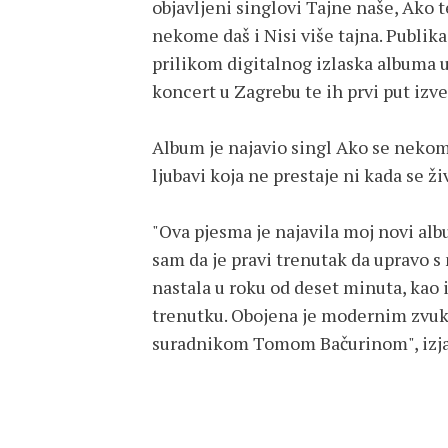
objavljeni singlovi Tajne naše, Ako te
nekome daš i Nisi više tajna. Publi
prilikom digitalnog izlaska albuma u
koncert u Zagrebu te ih prvi put izve
Album je najavio singl Ako se nekom
ljubavi koja ne prestaje ni kada se ž
"Ova pjesma je najavila moj novi albu
sam da je pravi trenutak da upravo s
nastala u roku od deset minuta, kao 
trenutku. Obojena je modernim zvuk
suradnikom Tomom Bačurinom", izjav