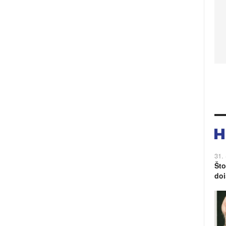
31.
Što
doi