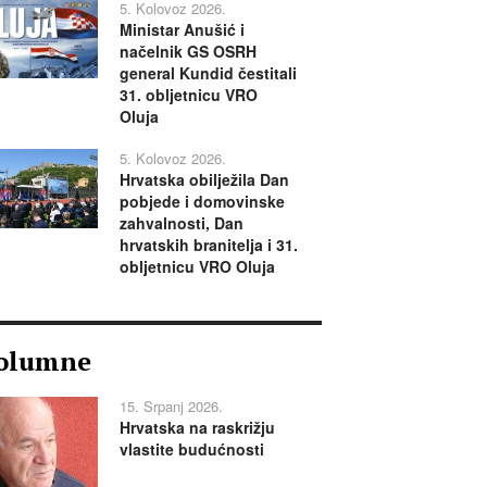
5. Kolovoz 2026.
Ministar Anušić i
načelnik GS OSRH
general Kundid čestitali
31. obljetnicu VRO
Oluja
5. Kolovoz 2026.
Hrvatska obilježila Dan
pobjede i domovinske
zahvalnosti, Dan
hrvatskih branitelja i 31.
obljetnicu VRO Oluja
olumne
15. Srpanj 2026.
Hrvatska na raskrižju
vlastite budućnosti