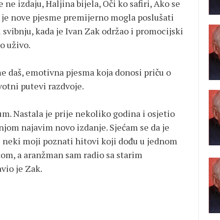
 ne izdaju, Haljina bijela, Oči ko safiri, Ako se
ka je nove pjesme premijerno mogla poslušati
 svibnju, kada je Ivan Zak održao i promocijski
o uživo.
e daš, emotivna pjesma koja donosi priču o
ivotni putevi razdvoje.
m. Nastala je prije nekoliko godina i osjetio
 njom najavim novo izdanje. Sjećam se da je
i neki moji poznati hitovi koji dođu u jednom
om, a aranžman sam radio sa starim
io je Zak.