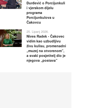
Đurđević o Porcijunkuli
i vjerskom dijelu
programa
Porcijunkulova u
Čakovcu
25. Lipanj 2026.
Nives Radek - Čakovec
vidim kao uzbudljivu
živu kulisu, promenadni
„muzej na otvorenom”,
a svaki posjetitelj dio je
njegova „postava”