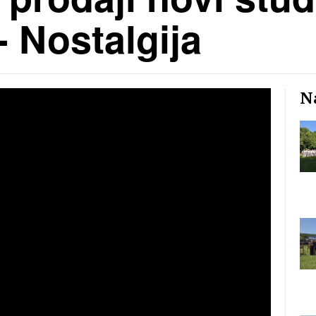
- Nostalgija
Na