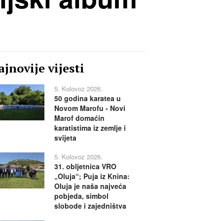
jnovije vijesti
5. Kolovoz 2026.
50 godina karatea u
Novom Marofu - Novi
Marof domaćin
karatistima iz zemlje i
svijeta
5. Kolovoz 2026.
31. obljetnica VRO
„Oluja“; Puja iz Knina:
Oluja je naša najveća
pobjeda, simbol
slobode i zajedništva