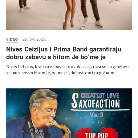
29. Svi 2025.
VIDEO
Nives Celzijus i Prima Band garantiraju
dobru zabavu s hitom Je bo’me je
Nives Celzijus, kraljica zabave i provokacije, vraća se na glazbenu
scenu s novim hitom Je, bo’me je!, duhovitom i prpošnom…