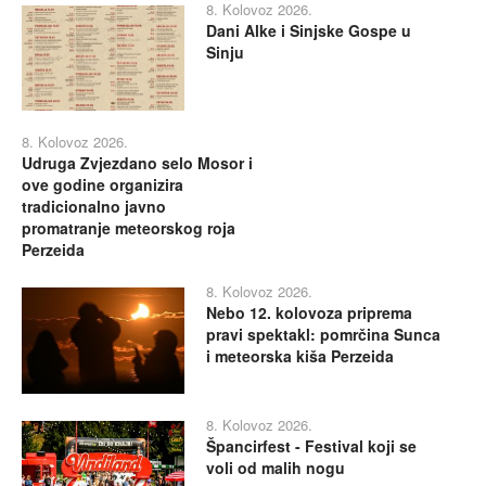
8. Kolovoz 2026.
Dani Alke i Sinjske Gospe u
Sinju
8. Kolovoz 2026.
Udruga Zvjezdano selo Mosor i
ove godine organizira
tradicionalno javno
promatranje meteorskog roja
Perzeida
8. Kolovoz 2026.
Nebo 12. kolovoza priprema
pravi spektakl: pomrčina Sunca
i meteorska kiša Perzeida
8. Kolovoz 2026.
Špancirfest - Festival koji se
voli od malih nogu