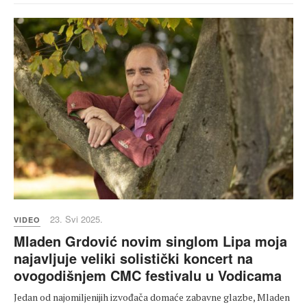
23. Svi 2025.
VIDEO
Mladen Grdović novim singlom Lipa moja
najavljuje veliki solistički koncert na
ovogodišnjem CMC festivalu u Vodicama
Jedan od najomiljenijih izvođača domaće zabavne glazbe, Mladen