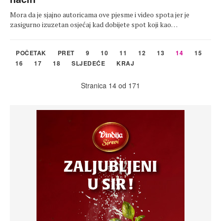
Mora da je sjajno autoricama ove pjesme i video spota jer je
zasigurno izuzetan osjećaj kad dobijete spot koji kao…
POČETAK
PRET
9
10
11
12
13
14
15
16
17
18
SLJEDEĆE
KRAJ
Stranica 14 od 171