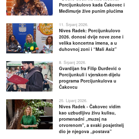
Porcijunkulovo kada Čakovec i
Međimurje žive punim plućima
11. Srpanj 2026.
Nives Radek: Porcijunkulovo
2026. donosi dvije nove zone i
velika koncertna imena, a u
duhovnoj zoni i “Mali Asiz”
8. Srpanj 2026.
Gvardijan fra Filip Đurđević o
Porcijunkuli i vjerskom dijelu
programa Porcijunkulova u
Čakovcu
25. Lipanj 2026.
Nives Radek - Čakovec vidim
kao uzbudljivu živu kulisu,
promenadni „muzej na
otvorenom”, a svaki posjetitelj
dio je njegova „postava”