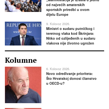
od najvećih amaterskih
sportskih priredbi u ovom
dijelu Europe
9. Kolovoz 2026.
Ministri o sudaru putničkog i
teretnog vlaka kod Škrinjara:
Nitko od ozlijeđenih u sudaru
vlakova nije životno ugrožen
Kolumne
6. Kolovoz 2026.
Novo određivanje prioriteta:
Što Hrvatskoj donosi članstvo
u OECD-u?