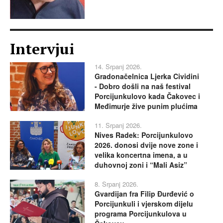
Intervjui
14. Srpanj 2026.
Gradonačelnica Ljerka Cividini
- Dobro došli na naš festival
Porcijunkulovo kada Čakovec i
Međimurje žive punim plućima
11. Srpanj 2026.
Nives Radek: Porcijunkulovo
2026. donosi dvije nove zone i
velika koncertna imena, a u
duhovnoj zoni i “Mali Asiz”
8. Srpanj 2026.
Gvardijan fra Filip Đurđević o
Porcijunkuli i vjerskom dijelu
programa Porcijunkulova u