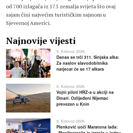
od 700 izlagača iz 175 zemalja svijeta što ovaj
sajam čini najvećim turističkim sajmom u
Sjevernoj Americi.
Najnovije vijesti
9. Kolovoz 2026.
Danas se trči 311. Sinjska alka:
Za naslov slavodobitnika
natjecat će se 17 alkara
9. Kolovoz 2026.
Vojni piloti HRZ-a u akciji na
Dinari: Ozlijeđeni Nijemac
prevezen u Knin
9. Kolovoz 2026.
Plenković uoči Maratona lađa:
„Manifestacija je izrasla u jednu