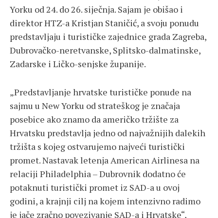
Yorku od 24. do 26. siječnja. Sajam je obišao i
direktor HTZ-a Kristjan Staničić, a svoju ponudu
predstavljaju i turističke zajednice grada Zagreba,
Dubrovačko-neretvanske, Splitsko-dalmatinske,
Zadarske i Ličko-senjske županije.
„Predstavljanje hrvatske turističke ponude na
sajmu u New Yorku od strateškog je značaja
posebice ako znamo da američko tržište za
Hrvatsku predstavlja jedno od najvažnijih dalekih
tržišta s kojeg ostvarujemo najveći turistički
promet. Nastavak letenja American Airlinesa na
relaciji Philadelphia – Dubrovnik dodatno će
potaknuti turistički promet iz SAD-a u ovoj
godini, a krajnji cilj na kojem intenzivno radimo
je jače zračno povezivanje SAD-a i Hrvatske“,