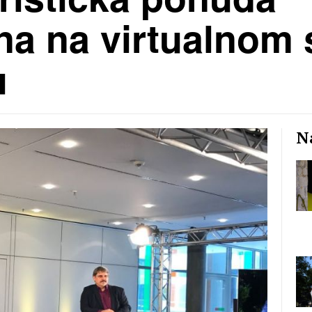
ena na virtualno
u
Na