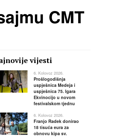
m sajmu CMT
jnovije vijesti
6. Kolovoz 2026.
Prošlogodišnja
uspješnica Medeja i
uspješnica 75. Igara
Ekvinocijo u novom
festivalskom tjednu
6. Kolovoz 2026.
Franjo Radek donirao
18 tisuća eura za
obnovu kipa sv.