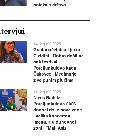
položaja država
ntervjui
14. Srpanj 2026.
Gradonačelnica Ljerka
Cividini - Dobro došli na
naš festival
Porcijunkulovo kada
Čakovec i Međimurje
žive punim plućima
11. Srpanj 2026.
Nives Radek:
Porcijunkulovo 2026.
donosi dvije nove zone
i velika koncertna
imena, a u duhovnoj
zoni i “Mali Asiz”