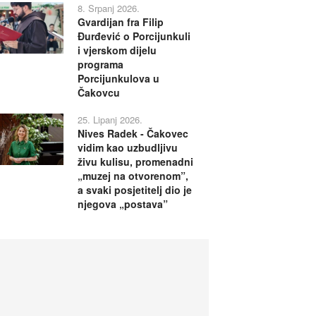
8. Srpanj 2026.
Gvardijan fra Filip
Đurđević o Porcijunkuli
i vjerskom dijelu
programa
Porcijunkulova u
Čakovcu
25. Lipanj 2026.
Nives Radek - Čakovec
vidim kao uzbudljivu
živu kulisu, promenadni
„muzej na otvorenom”,
a svaki posjetitelj dio je
njegova „postava”