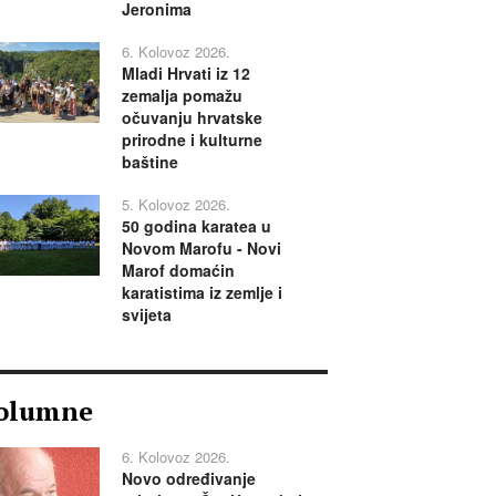
Jeronima
6. Kolovoz 2026.
Mladi Hrvati iz 12
zemalja pomažu
očuvanju hrvatske
prirodne i kulturne
baštine
5. Kolovoz 2026.
50 godina karatea u
Novom Marofu - Novi
Marof domaćin
karatistima iz zemlje i
svijeta
olumne
6. Kolovoz 2026.
Novo određivanje