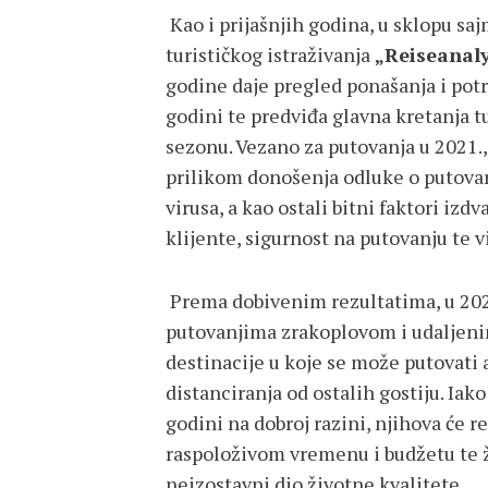
Kao i prijašnjih godina, u sklopu sa
turističkog istraživanja
„Reiseanaly
godine daje pregled ponašanja i potr
godini te predviđa glavna kretanja t
sezonu. Vezano za putovanja u 2021., 
prilikom donošenja odluke o putovan
virusa, a kao ostali bitni faktori izdv
klijente, sigurnost na putovanju te v
Prema dobivenim rezultatima, u 2021
putovanjima zrakoplovom i udaljenim
destinacije u koje se može putovati
distanciranja od ostalih gostiju. Iak
godini na dobroj razini, njihova će r
raspoloživom vremenu i budžetu te ž
neizostavni dio životne kvalitete.