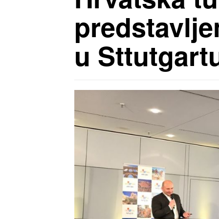
predstavlj
u Sttutgart