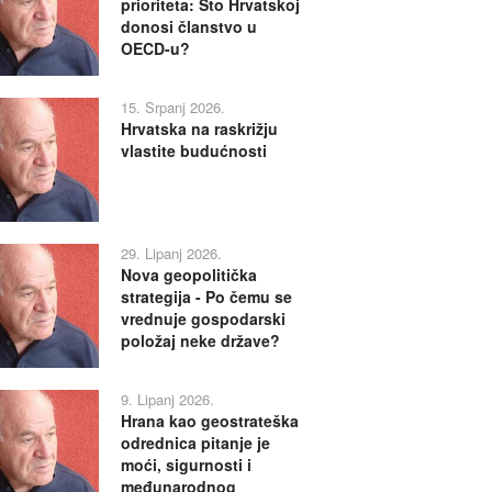
prioriteta: Što Hrvatskoj
donosi članstvo u
OECD-u?
15. Srpanj 2026.
Hrvatska na raskrižju
vlastite budućnosti
29. Lipanj 2026.
Nova geopolitička
strategija - Po čemu se
vrednuje gospodarski
položaj neke države?
9. Lipanj 2026.
Hrana kao geostrateška
odrednica pitanje je
moći, sigurnosti i
međunarodnog