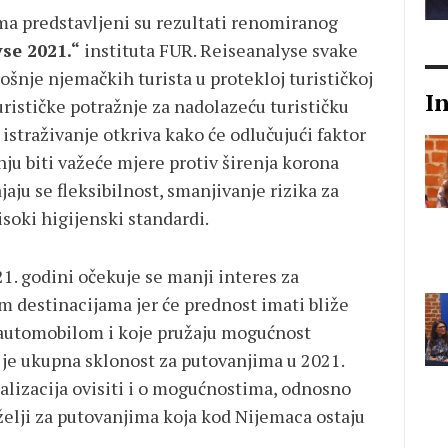
jma predstavljeni su rezultati renomiranog
se 2021.“
instituta FUR. Reiseanalyse svake
ošnje njemačkih turista u protekloj turističkoj
I
urističke potražnje za nadolazeću turističku
istraživanje otkriva kako će odlučujući faktor
ju biti važeće mjere protiv širenja korona
ajaju se fleksibilnost, smanjivanje rizika za
isoki higijenski standardi.
. godini očekuje se manji interes za
 destinacijama jer će prednost imati bliže
 automobilom i koje pružaju mogućnost
o je ukupna sklonost za putovanjima u 2021.
ealizacija ovisiti i o mogućnostima, odnosno
elji za putovanjima koja kod Nijemaca ostaju