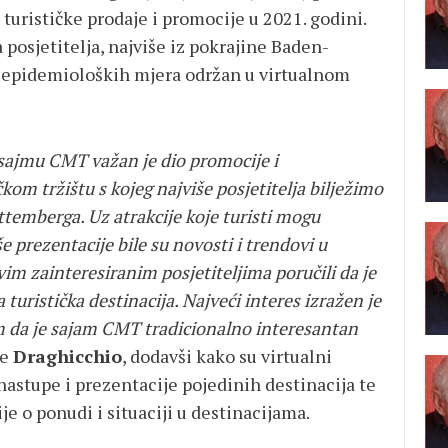
turističke prodaje i promocije u 2021. godini.
a posjetitelja, najviše iz pokrajine Baden-
g epidemioloških mjera održan u virtualnom
sajmu CMT važan je dio promocije i
om tržištu s kojeg najviše posjetitelja bilježimo
temberga. Uz atrakcije koje turisti mogu
e prezentacije bile su novosti i trendovi u
vim zainteresiranim posjetiteljima poručili da je
turistička destinacija. Najveći interes izražen je
 da je sajam CMT tradicionalno interesantan
je
Draghicchio
, dodavši kako su virtualni
nastupe i prezentacije pojedinih destinacija te
e o ponudi i situaciji u destinacijama.