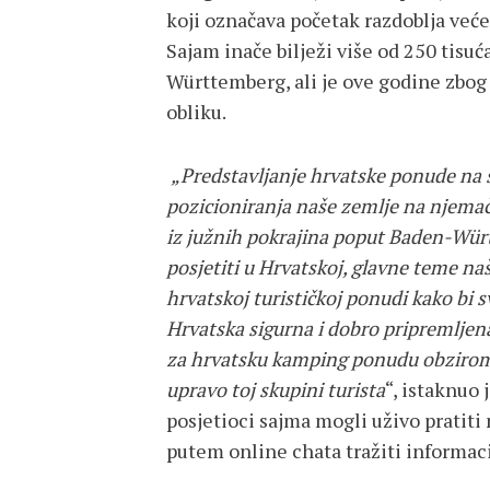
koji označava početak razdoblja veće 
Sajam inače bilježi više od 250 tisuć
Württemberg, ali je ove godine zbo
obliku.
„Predstavljanje
hrvatske ponude na 
pozicioniranja naše zemlje na njemačk
iz južnih pokrajina poput Baden-Würt
posjetiti u Hrvatskoj, glavne teme naš
hrvatskoj turističkoj ponudi kako bi s
Hrvatska sigurna i dobro pripremljena 
za hrvatsku kamping ponudu obzirom
upravo toj skupini turista
“, istaknuo 
posjetioci sajma mogli uživo pratiti 
putem online chata tražiti informacij