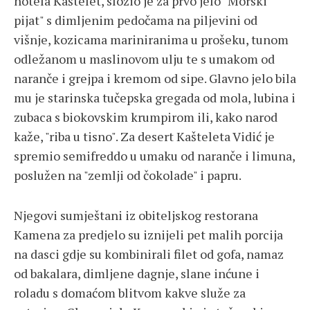
hotela Kaštelet, složio je za prvo jelo "Morski
pijat" s dimljenim pedočama na piljevini od
višnje, kozicama mariniranima u prošeku, tunom
odležanom u maslinovom ulju te s umakom od
naranče i grejpa i kremom od sipe. Glavno jelo bila
mu je starinska tučepska gregada od mola, lubina i
zubaca s biokovskim krumpirom ili, kako narod
kaže, "riba u tisno". Za desert Kašteleta Vidić je
spremio semifreddo u umaku od naranče i limuna,
poslužen na "zemlji od čokolade" i papru.
Njegovi sumještani iz obiteljskog restorana
Kamena za predjelo su iznijeli pet malih porcija
na dasci gdje su kombinirali filet od gofa, namaz
od bakalara, dimljene dagnje, slane inćune i
roladu s domaćom blitvom kakve služe za