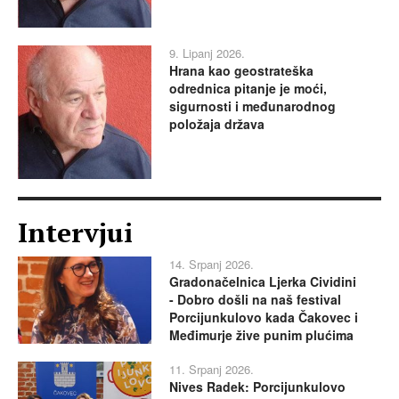
9. Lipanj 2026.
Hrana kao geostrateška
odrednica pitanje je moći,
sigurnosti i međunarodnog
položaja država
Intervjui
14. Srpanj 2026.
Gradonačelnica Ljerka Cividini
- Dobro došli na naš festival
Porcijunkulovo kada Čakovec i
Međimurje žive punim plućima
11. Srpanj 2026.
Nives Radek: Porcijunkulovo