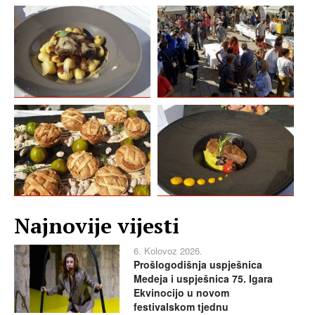
Najnovije vijesti
6. Kolovoz 2026.
Prošlogodišnja uspješnica
Medeja i uspješnica 75. Igara
Ekvinocijo u novom
festivalskom tjednu