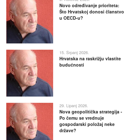
Novo određivanje prioriteta:
Što Hrvatskoj donosi članstvo
u OECD-u?
15. Srpanj 2026.
Hrvatska na raskrižju vlastite
budućnosti
29. Lipanj 2026.
Nova geopolitička strategija -
Po čemu se vrednuje
gospodarski položaj neke
države?