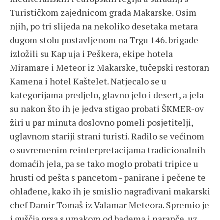
Turističkom zajednicom grada Makarske. Osim
njih, po tri slijeda na nekoliko desetaka metara
dugom stolu postavljenom na Trgu 146. brigade
izložili su Kap uja i Peškera, ekipe hotela
Miramare i Meteor iz Makarske, tučepski restoran
Kamena i hotel Kaštelet. Natjecalo se u
kategorijama predjelo, glavno jelo i desert, a jela
su nakon što ih je jedva stigao probati ŠKMER-ov
žiri u par minuta doslovno pomeli posjetitelji,
uglavnom stariji strani turisti. Radilo se većinom
o suvremenim reinterpretacijama tradicionalnih
domaćih jela, pa se tako moglo probati tripice u
hrusti od pešta s pancetom - panirane i pečene te
ohlađene, kako ih je smislio nagrađivani makarski
chef Damir Tomaš iz Valamar Meteora. Spremio je
i guščja prsa s umakom od badema i naranče, uz