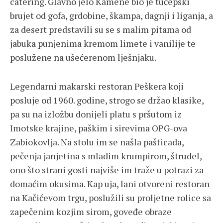
catering. Glavno jelo Kamene bio je tučepski
brujet od gofa, grdobine, škampa, dagnji i liganja, a
za desert predstavili su se s malim pitama od
jabuka punjenima kremom limete i vanilije te
poslužene na ušećerenom lješnjaku.
Legendarni makarski restoran Peškera koji
posluje od 1960. godine, strogo se držao klasike,
pa su na izložbu donijeli platu s pršutom iz
Imotske krajine, paškim i sirevima OPG-ova
Zabiokovlja. Na stolu im se našla pašticada,
pečenja janjetina s mladim krumpirom, štrudel,
ono što strani gosti najviše im traže u potrazi za
domaćim okusima. Kap uja, lani otvoreni restoran
na Kačićevom trgu, poslužili su proljetne rolice sa
zapečenim kozjim sirom, goveđe obraze