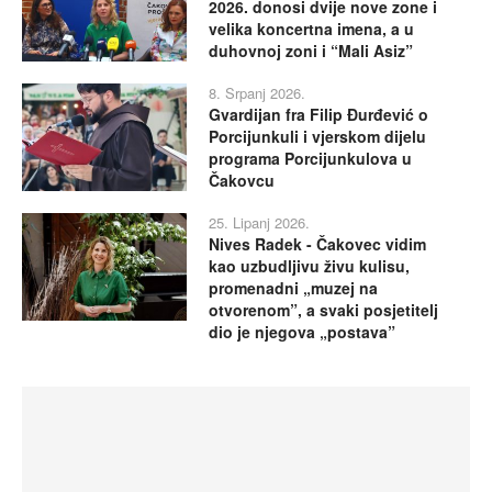
2026. donosi dvije nove zone i
velika koncertna imena, a u
duhovnoj zoni i “Mali Asiz”
8. Srpanj 2026.
Gvardijan fra Filip Đurđević o
Porcijunkuli i vjerskom dijelu
programa Porcijunkulova u
Čakovcu
25. Lipanj 2026.
Nives Radek - Čakovec vidim
kao uzbudljivu živu kulisu,
promenadni „muzej na
otvorenom”, a svaki posjetitelj
dio je njegova „postava”