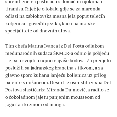
spremljene na pašticadu s domaćim njokima i
tiramisu. Riječ je o lokalu gdje se za marendu
odlazi na zabiokovska mesna jela poput telećih
koljenica i goveđih jezika, kao i na morske
specijalitete od dnevnih ulova.
Tim chefa Marina Ivanca iz Del Posta odlukom
međunarodnih sudaca ŠKMER-a odnio je pobjedu
jer su osvojili ukupno najviše bodova. Za predjelo
poslužili su jadranskog brancina s tikvom, a za
glavno sporo kuhanu janjeću koljenica uz prilog
palente s mišancom. Desert je osmislila vrsna Del
Postova slastičarka Miranda Dujmović, a radilo se
o čokoladnom jajetu punjenim mousseom od
jogurta i kremom od manga.