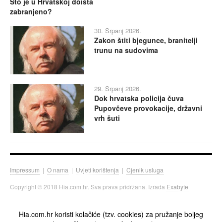
Što je u Hrvatskoj doista
zabranjeno?
30. Srpanj 2026.
Zakon štiti bjegunce, branitelji
trunu na sudovima
29. Srpanj 2026.
Dok hrvatska policija čuva
Pupovčeve provokacije, državni
vrh šuti
Impressum
|
O nama
|
Uvjeti korištenja
|
Cjenik usluga
Copyright © 2018 Hia.com.hr. Sva prava pridržana. Izrada
Exabyte
Hia.com.hr koristi kolačiće (tzv. cookies) za pružanje boljeg