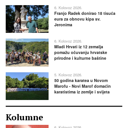
6. Kolovoz 2026.
Franjo Radek donirao 18 tisuća
eura za obnovu kipa sv.
Jeronima
6. Kolovoz 2026.
Mladi Hrvati iz 12 zemalja
pomažu očuvanju hrvatske
prirodne i kulturne baštine
5. Kolovoz 2026.
50 godina karatea u Novom
Marofu - Novi Marof domaćin
karatistima iz zemlje i svijeta
Kolumne
6. Kolovoz 2026.