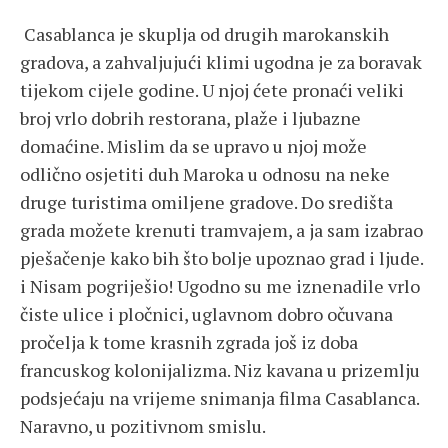
Casablanca je skuplja od drugih marokanskih
gradova, a zahvaljujući klimi ugodna je za boravak
tijekom cijele godine. U njoj ćete pronaći veliki
broj vrlo dobrih restorana, plaže i ljubazne
domaćine. Mislim da se upravo u njoj može
odlično osjetiti duh Maroka u odnosu na neke
druge turistima omiljene gradove. Do središta
grada možete krenuti tramvajem, a ja sam izabrao
pješačenje kako bih što bolje upoznao grad i ljude.
i Nisam pogriješio! Ugodno su me iznenadile vrlo
čiste ulice i pločnici, uglavnom dobro očuvana
pročelja k tome krasnih zgrada još iz doba
francuskog kolonijalizma. Niz kavana u prizemlju
podsjećaju na vrijeme snimanja filma Casablanca.
Naravno, u pozitivnom smislu.