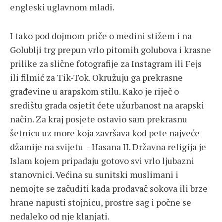
engleski uglavnom mladi.
I tako pod dojmom priče o medini stižem i na
Golublji trg prepun vrlo pitomih golubova i krasne
prilike za slične fotografije za Instagram ili Fejs
ili filmić za Tik-Tok. Okružuju ga prekrasne
građevine u arapskom stilu. Kako je riječ o
središtu grada osjetit ćete užurbanost na arapski
način. Za kraj posjete ostavio sam prekrasnu
šetnicu uz more koja završava kod pete najveće
džamije na svijetu - Hasana II. Državna religija je
Islam kojem pripadaju gotovo svi vrlo ljubazni
stanovnici. Većina su sunitski muslimani i
nemojte se začuditi kada prodavač sokova ili brze
hrane napusti stojnicu, prostre sag i počne se
nedaleko od nje klanjati.