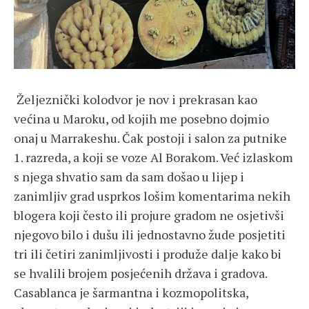
Željeznički kolodvor je nov i prekrasan kao
većina u Maroku, od kojih me posebno dojmio
onaj u Marrakeshu. Čak postoji i salon za putnike
1. razreda, a koji se voze Al Borakom. Već izlaskom
s njega shvatio sam da sam došao u lijep i
zanimljiv grad usprkos lošim komentarima nekih
blogera koji često ili projure gradom ne osjetivši
njegovo bilo i dušu ili jednostavno žude posjetiti
tri ili četiri zanimljivosti i produže dalje kako bi
se hvalili brojem posjećenih država i gradova.
Casablanca je šarmantna i kozmopolitska,