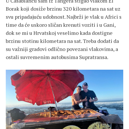
U Casablancu sam iz Tangera stigao vlakom El
Borak koji dosiže brzinu 320 kilometara na sat uz
svu pripadajuću udobnost. Najbrži je vlak u Africi s
time da će uskoro sličan krenuti voziti i u Gani,
dok se mi u Hrvatskoj veselimo kada dostigne
brzinu stotinu kilometara na sat. Treba dodati da
su važniji gradovi odlično povezani vlakovima, a
ostali suvremenim autobusima Supratransa.