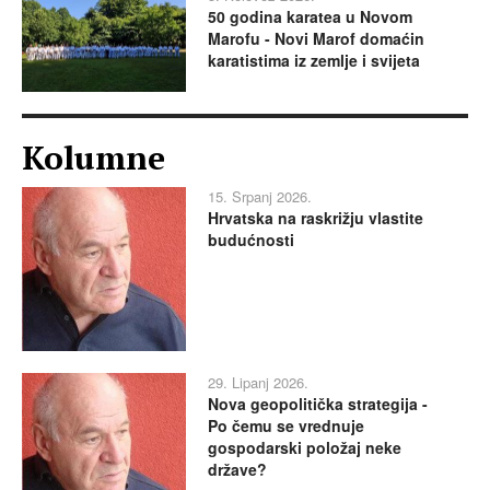
50 godina karatea u Novom
Marofu - Novi Marof domaćin
karatistima iz zemlje i svijeta
Kolumne
15. Srpanj 2026.
Hrvatska na raskrižju vlastite
budućnosti
29. Lipanj 2026.
Nova geopolitička strategija -
Po čemu se vrednuje
gospodarski položaj neke
države?