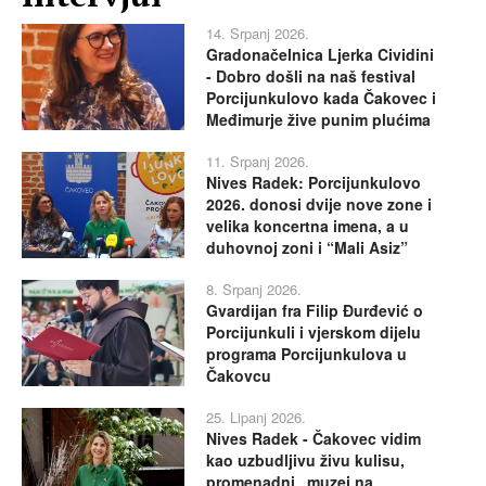
14. Srpanj 2026.
Gradonačelnica Ljerka Cividini
- Dobro došli na naš festival
Porcijunkulovo kada Čakovec i
Međimurje žive punim plućima
11. Srpanj 2026.
Nives Radek: Porcijunkulovo
2026. donosi dvije nove zone i
velika koncertna imena, a u
duhovnoj zoni i “Mali Asiz”
8. Srpanj 2026.
Gvardijan fra Filip Đurđević o
Porcijunkuli i vjerskom dijelu
programa Porcijunkulova u
Čakovcu
25. Lipanj 2026.
Nives Radek - Čakovec vidim
kao uzbudljivu živu kulisu,
promenadni „muzej na