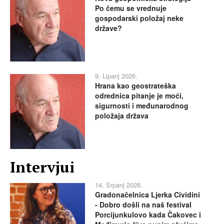
Po čemu se vrednuje
gospodarski položaj neke
države?
9. Lipanj 2026.
Hrana kao geostrateška
odrednica pitanje je moći,
sigurnosti i međunarodnog
položaja država
Intervjui
14. Srpanj 2026.
Gradonačelnica Ljerka Cividini
- Dobro došli na naš festival
Porcijunkulovo kada Čakovec i