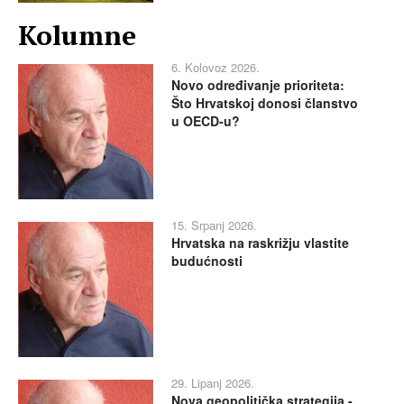
Kolumne
6. Kolovoz 2026.
Novo određivanje prioriteta:
Što Hrvatskoj donosi članstvo
u OECD-u?
15. Srpanj 2026.
Hrvatska na raskrižju vlastite
budućnosti
29. Lipanj 2026.
Nova geopolitička strategija -