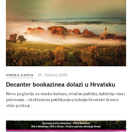
20. Siječanj 2026.
VINSKA KARTA
Decanter bookazinea dolazi u Hrvatsku
Novo poglavlje za vinsku kulturu, stručnu publiku, ljubitelje vina i
putovanja – ekskluzivna publikacija u izdanju hrvatske licence
stiže potkraj…