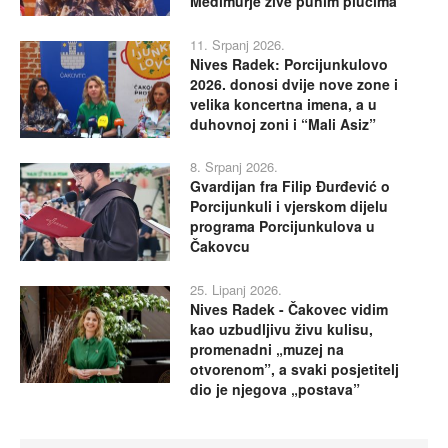
Međimurje žive punim plućima
11. Srpanj 2026.
Nives Radek: Porcijunkulovo
2026. donosi dvije nove zone i
velika koncertna imena, a u
duhovnoj zoni i “Mali Asiz”
8. Srpanj 2026.
Gvardijan fra Filip Đurđević o
Porcijunkuli i vjerskom dijelu
programa Porcijunkulova u
Čakovcu
25. Lipanj 2026.
Nives Radek - Čakovec vidim
kao uzbudljivu živu kulisu,
promenadni „muzej na
otvorenom”, a svaki posjetitelj
dio je njegova „postava”