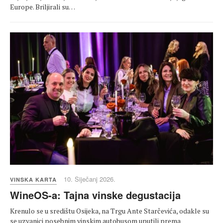
Europe. Briljirali su…
10. Siječanj 2026.
VINSKA KARTA
WineOS-a: Tajna vinske degustacija
Krenulo se u središtu Osijeka, na Trgu Ante Starčevića, odakle su
se uzvanici posebnim vinskim autobusom uputili prema