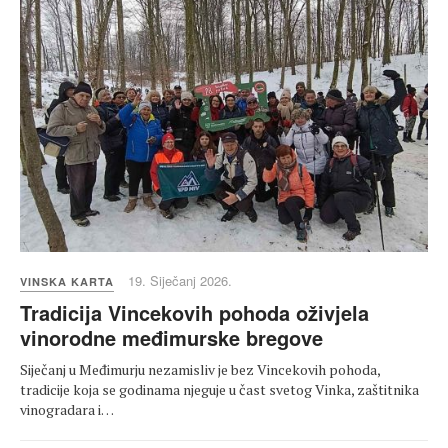
19. Siječanj 2026.
VINSKA KARTA
Tradicija Vincekovih pohoda oživjela
vinorodne međimurske bregove
Siječanj u Međimurju nezamisliv je bez Vincekovih pohoda,
tradicije koja se godinama njeguje u čast svetog Vinka, zaštitnika
vinogradara i…