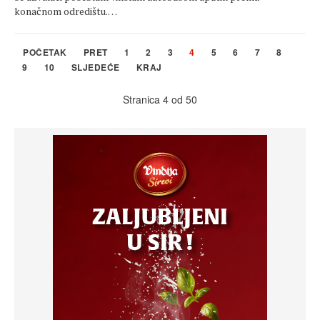
konačnom odredištu.…
POČETAK
PRET
1
2
3
4
5
6
7
8
9
10
SLJEDEĆE
KRAJ
Stranica 4 od 50