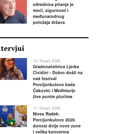
odrednica pitanje je
moći, sigurnosti i
međunarodnog
položaja država
ntervjui
14. Srpanj 2026.
Gradonačelnica Ljerka
Cividini - Dobro došli na
naš festival
Porcijunkulovo kada
Čakovec i Međimurje
žive punim plućima
11. Srpanj 2026.
Nives Radek:
Porcijunkulovo 2026.
donosi dvije nove zone
i velika koncertna