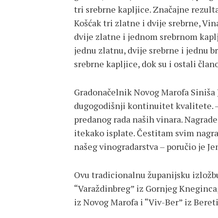
tri srebrne kapljice. Značajne rezult
Košćak tri zlatne i dvije srebrne, Vi
dvije zlatne i jednom srebrnom kaplji
jednu zlatnu, dvije srebrne i jednu b
srebrne kapljice, dok su i ostali čla
Gradonačelnik Novog Marofa Siniša J
dugogodišnji kontinuitet kvalitete. –
predanog rada naših vinara. Nagrade 
itekako isplate. Čestitam svim nagrađ
našeg vinogradarstva – poručio je Je
Ovu tradicionalnu županijsku izložb
“Varaždinbreg” iz Gornjeg Kneginca, “
iz Novog Marofa i “Viv-Ber” iz Beret