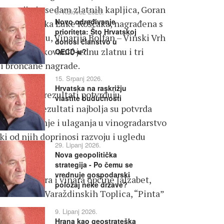
an osvojio je sedam zlatnih kapljica, Goran
6. Kolovoz 2026.
Novo određivanje
Košćak, vlasnika Luke Košćaka, nagrađena s
prioriteta: Što Hrvatskoj
rnu kapljicu, Vinarija Bolfan – Vinski Vrh
donosi članstvo u
ragutin Sekovanić jednu zlatnu i tri
OECD-u?
e i brončane nagrade.
15. Srpanj 2026.
Hrvatska na raskrižju
 kako ovi rezultati potvrđuju
vlastite budućnosti
a ovakvi rezultati najbolja su potvrda
e trud, znanje i ulaganja u vinogradarstvo
aki od njih doprinosi razvoju i ugledu
29. Lipanj 2026.
Nova geopolitička
strategija - Po čemu se
vrednuje gospodarski
vinogradara i vinara općine Jalžabet,
položaj neke države?
 Martin” iz Varaždinskih Toplica, “Pinta”
9. Lipanj 2026.
Hrana kao geostrateška