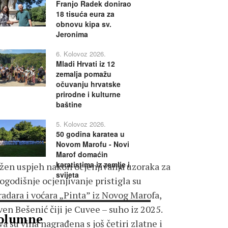
Franjo Radek donirao
18 tisuća eura za
obnovu kipa sv.
Jeronima
6. Kolovoz 2026.
Mladi Hrvati iz 12
zemalja pomažu
očuvanju hrvatske
prirodne i kulturne
baštine
5. Kolovoz 2026.
50 godina karatea u
Novom Marofu - Novi
Marof domaćin
karatistima iz zemlje i
ažen uspjeh nakon ocjenjivanja uzoraka za
svijeta
ogodišnje ocjenjivanje pristigla su
radara i voćara „Pinta” iz Novog Marofa,
ven Bešenić čiji je Cuvee – suho iz 2025.
olumne
 su vina nagrađena s još četiri zlatne i