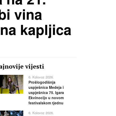
bi vina
na kapljica
jnovije vijesti
6. Kolovoz 2026.
Prošlogodišnja
uspješnica Medeja i
uspješnica 75. Igara
Ekvinocijo u novom
festivalskom tjednu
6. Kolovoz 2026.