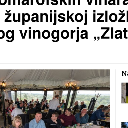
 županijskoj izlož
g vinogorja „Zlat
Na