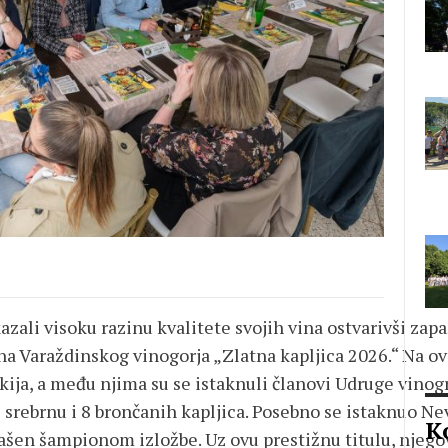
zali visoku razinu kvalitete svojih vina ostvarivši zap
na Varaždinskog vinogorja „Zlatna kapljica 2026.“ Na ov
kija, a među njima su se istaknuli članovi Udruge vinog
1 srebrnu i 8 brončanih kapljica. Posebno se istaknuo Ne
K
ašen šampionom izložbe. Uz ovu prestižnu titulu, njegova