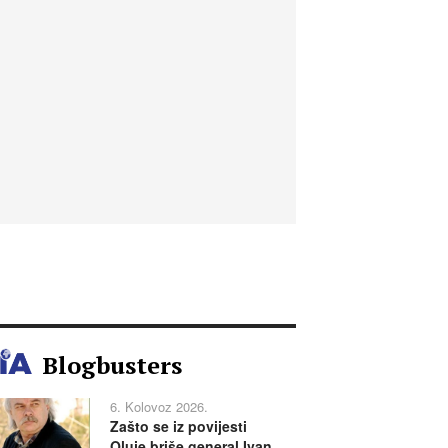
Blogbusters
6. Kolovoz 2026.
Zašto se iz povijesti
Oluje briše general Ivan