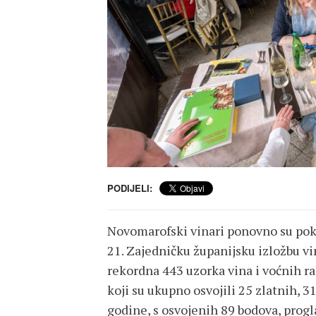
PODIJELI:
Novomarofski vinari ponovno su poka
21. Zajedničku županijsku izložbu vi
rekordna 443 uzorka vina i voćnih ra
koji su ukupno osvojili 25 zlatnih, 3
godine, s osvojenih 89 bodova, progl