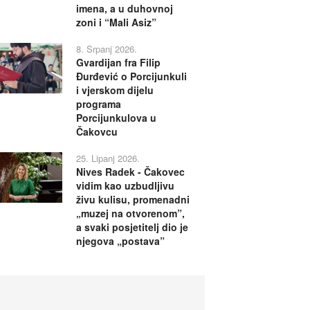
imena, a u duhovnoj
zoni i “Mali Asiz”
8. Srpanj 2026.
Gvardijan fra Filip
Đurđević o Porcijunkuli
i vjerskom dijelu
programa
Porcijunkulova u
Čakovcu
25. Lipanj 2026.
Nives Radek - Čakovec
vidim kao uzbudljivu
živu kulisu, promenadni
„muzej na otvorenom”,
a svaki posjetitelj dio je
njegova „postava”