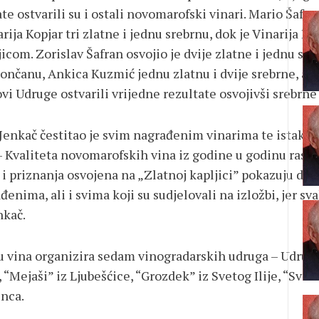
ate ostvarili su i ostali novomarofski vinari. Mario Šafr
narija Kopjar tri zlatne i jednu srebrnu, dok je Vinarija 
com. Zorislav Šafran osvojio je dvije zlatne i jednu sreb
rončanu, Ankica Kuzmić jednu zlatnu i dvije srebrne, a D
novi Udruge ostvarili vrijedne rezultate osvojivši srebrn
enkač čestitao je svim nagrađenim vinarima te istaknuo
 Kvaliteta novomarofskih vina iz godine u godinu raste, 
i priznanja osvojena na „Zlatnoj kapljici” pokazuju da s
enima, ali i svima koji su sudjelovali na izložbi, jer sv
nkač.
u vina organizira sedam vinogradarskih udruga – Udruga 
Mejaši” iz Ljubešćice, “Grozdek” iz Svetog Ilije, “Sveti
inca.