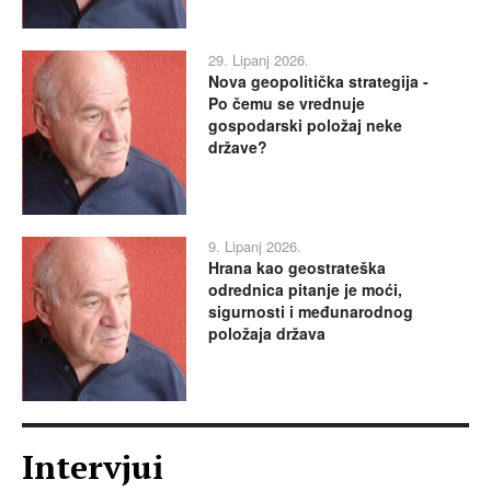
29. Lipanj 2026.
Nova geopolitička strategija -
Po čemu se vrednuje
gospodarski položaj neke
države?
9. Lipanj 2026.
Hrana kao geostrateška
odrednica pitanje je moći,
sigurnosti i međunarodnog
položaja država
Intervjui