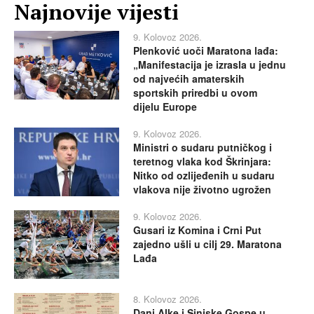
Najnovije vijesti
9. Kolovoz 2026.
Plenković uoči Maratona lađa:
„Manifestacija je izrasla u jednu
od najvećih amaterskih
sportskih priredbi u ovom
dijelu Europe
9. Kolovoz 2026.
Ministri o sudaru putničkog i
teretnog vlaka kod Škrinjara:
Nitko od ozlijeđenih u sudaru
vlakova nije životno ugrožen
9. Kolovoz 2026.
Gusari iz Komina i Crni Put
zajedno ušli u cilj 29. Maratona
Lađa
8. Kolovoz 2026.
Dani Alke i Sinjske Gospe u