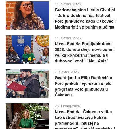
14. Srpanj 2026.
Gradonačelnica Ljerka Cividini
- Dobro došli na naš festival
Porcijunkulovo kada Čakovec i
Međimurje žive punim plućima
11. Srpanj 2026.
Nives Radek: Porcijunkulovo
2026. donosi dvije nove zone i
velika koncertna imena, a u
duhovnoj zoni i “Mali Asiz”
8. Srpanj 2026.
Gvardijan fra Filip Đurđević o
Porcijunkuli i vjerskom dijelu
programa Porcijunkulova u
Čakovcu
25. Lipanj 2026.
Nives Radek - Čakovec vidim
kao uzbudljivu živu kulisu,
promenadni „muzej na
otvorenom”, a svaki posjetitelj