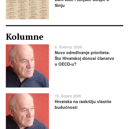
Sinju
Kolumne
6. Kolovoz 2026.
Novo određivanje prioriteta:
Što Hrvatskoj donosi članstvo
u OECD-u?
15. Srpanj 2026.
Hrvatska na raskrižju vlastite
budućnosti