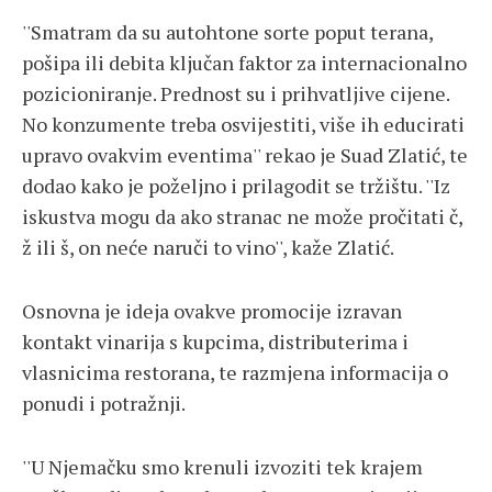
''Smatram da su autohtone sorte poput terana,
pošipa ili debita ključan faktor za internacionalno
pozicioniranje. Prednost su i prihvatljive cijene.
No konzumente treba osvijestiti, više ih educirati
upravo ovakvim eventima'' rekao je Suad Zlatić, te
dodao kako je poželjno i prilagodit se tržištu. ''Iz
iskustva mogu da ako stranac ne može pročitati č,
ž ili š, on neće naruči to vino'', kaže Zlatić.
Osnovna je ideja ovakve promocije izravan
kontakt vinarija s kupcima, distributerima i
vlasnicima restorana, te razmjena informacija o
ponudi i potražnji.
''U Njemačku smo krenuli izvoziti tek krajem