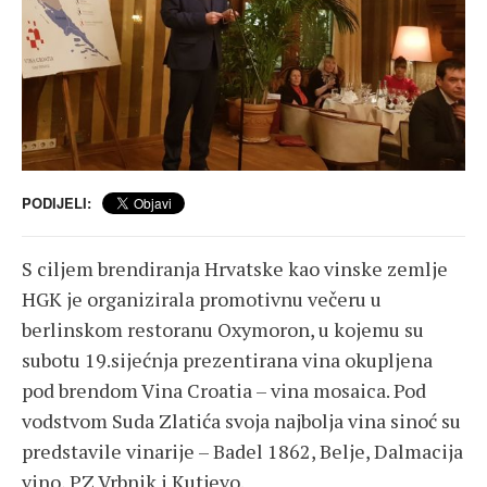
PODIJELI:
S ciljem brendiranja Hrvatske kao vinske zemlje
HGK je organizirala promotivnu večeru u
berlinskom restoranu Oxymoron, u kojemu su
subotu 19.sijećnja prezentirana vina okupljena
pod brendom Vina Croatia – vina mosaica. Pod
vodstvom Suda Zlatića svoja najbolja vina sinoć su
predstavile vinarije – Badel 1862, Belje, Dalmacija
vino, PZ Vrbnik i Kutjevo.