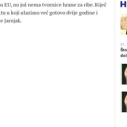
 u EU, no još nema tvornice hrane za ribe. Riječ
u u koji ulazimo već gotovo dvije godine i
e Jarnjak.
31.
Što
doi