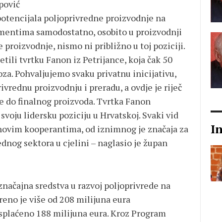
pović
potencijala poljoprivredne proizvodnje na
mentima samodostatno, osobito u proizvodnji
proizvodnje, nismo ni približno u toj poziciji.
tili tvrtku Fanon iz Petrijance, koja čak 50
oza. Pohvaljujemo svaku privatnu inicijativu,
ivrednu proizvodnju i preradu, a ovdje je riječ
e do finalnog proizvoda. Tvrtka Fanon
voju lidersku poziciju u Hrvatskoj. Svaki vid
I
hovim kooperantima, od iznimnog je značaja za
ednog sektora u cjelini – naglasio je župan
načajna sredstva u razvoj poljoprivrede na
eno je više od 208 milijuna eura
isplaćeno 188 milijuna eura. Kroz Program