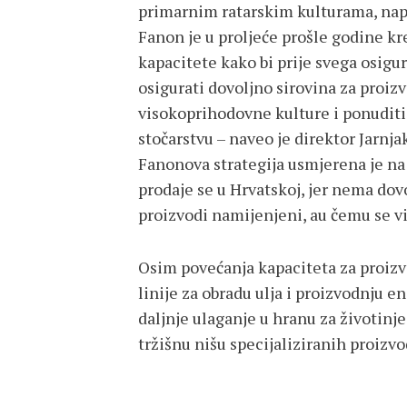
primarnim ratarskim kulturama, nap
Fanon je u proljeće prošle godine k
kapacitete kako bi prije svega osigur
osigurati dovoljno sirovina za proiz
visokoprihodovne kulture i ponudi
stočarstvu – naveo je direktor Jarnja
Fanonova strategija usmjerena je na 
prodaje se u Hrvatskoj, jer nema dov
proizvodi namijenjeni, au čemu se vi
Osim povećanja kapaciteta za proizvod
linije za obradu ulja i proizvodnju e
daljnje ulaganje u hranu za životinj
tržišnu nišu specijaliziranih proizvod