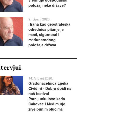
položaj neke države?
9. Lipanj 2026.
Hrana kao geostrateška
odrednica pitanje je
moći, sigurnosti i
međunarodnog
položaja država
ntervjui
14. Srpanj 2026.
Gradonačelnica Ljerka
Cividini - Dobro došli na
naš festival
Porcijunkulovo kada
Čakovec i Međimurje
žive punim plućima