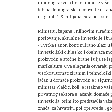
ruralnog razvoja financirano je više
bih na demografsku obnovu te ostan
osigurali 1,8 milijuna eura potpore - 
Ministru, županu i njihovim suradnic
poslovanje, aktualne investicije i b
- Tvrtka Fanon kontinuirano ulazi u
investicijski ciklus koji obuhvaća m
proizvodnje stočne hrane i ulja te i
marikulturu. Ova ulaganja otvaraju p
visokoautomatiziranim i tehnološki
jačanju domaće proizvodnje i sigurn
ministar Vlajčić, koji je istaknuo va
privatnog sektora u jačanju domaće 
Investicija, osim što predstavlja važ
značaj za hrvatsku poljoprivredu i go