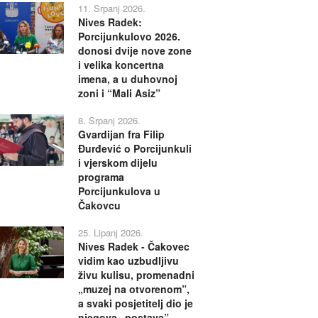
11. Srpanj 2026.
Nives Radek:
Porcijunkulovo 2026.
donosi dvije nove zone
i velika koncertna
imena, a u duhovnoj
zoni i “Mali Asiz”
8. Srpanj 2026.
Gvardijan fra Filip
Đurđević o Porcijunkuli
i vjerskom dijelu
programa
Porcijunkulova u
Čakovcu
25. Lipanj 2026.
Nives Radek - Čakovec
vidim kao uzbudljivu
živu kulisu, promenadni
„muzej na otvorenom”,
a svaki posjetitelj dio je
njegova „postava”