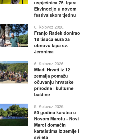
uspješnica 75. Igara
Ekvinocijo u novom
festivalskom tjednu
6. Kolovoz 2026.
Franjo Radek donirao
18 tisuća eura za
obnovu kipa sv.
Jeronima
6. Kolovoz 2026.
Mladi Hrvati iz 12
zemalja pomažu
očuvanju hrvatske
prirodne i kulturne
baštine
5. Kolovoz 2026.
50 godina karatea u
Novom Marofu - Novi
Marof domaćin
karatistima iz zemlje i
svijeta