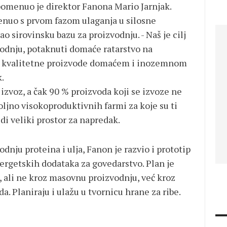
omenuo je direktor Fanona Mario Jarnjak.
renuo s prvom fazom ulaganja u silosne
ao sirovinsku bazu za proizvodnju. - Naš je cilj
vodnju, potaknuti domaće ratarstvo na
ti kvalitetne proizvode domaćem i inozemnom
k.
izvoz, a čak 90 % proizvoda koji se izvoze ne
oljno visokoproduktivnih farmi za koje su ti
di veliki prostor za napredak.
nju proteina i ulja, Fanon je razvio i prototip
nergetskih dodataka za govedarstvo. Plan je
e, ali ne kroz masovnu proizvodnju, već kroz
a. Planiraju i ulažu u tvornicu hrane za ribe.