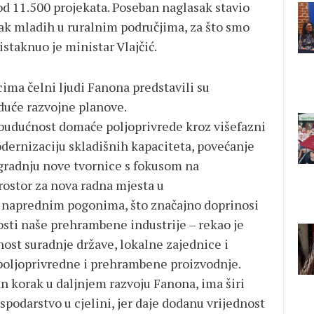
 od 11.500 projekata. Poseban naglasak stavio
ak mladih u ruralnim područjima, za što smo
istaknuo je ministar Vlajčić.
ima čelni ljudi Fanona predstavili su
uduće razvojne planove.
 budućnost domaće poljoprivrede kroz višefazni
odernizaciju skladišnih kapaciteta, povećanje
zgradnju nove tvornice s fokusom na
rostor za nova radna mjesta u
 naprednim pogonima, što značajno doprinosi
osti naše prehrambene industrije – rekao je
žnost suradnje države, lokalne zajednice i
poljoprivredne i prehrambene proizvodnje.
an korak u daljnjem razvoju Fanona, ima širi
spodarstvo u cjelini, jer daje dodanu vrijednost