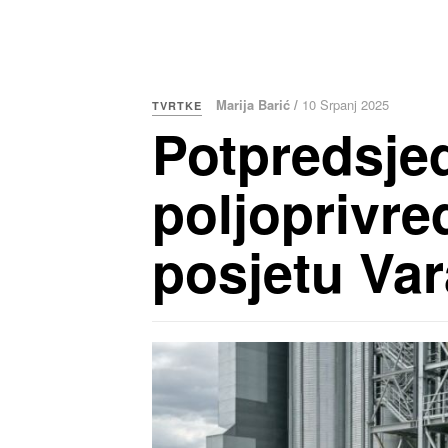
Marija Barić /
10 Srpanj 2025
TVRTKE
Potpredsjed
poljoprivr
posjetu Var