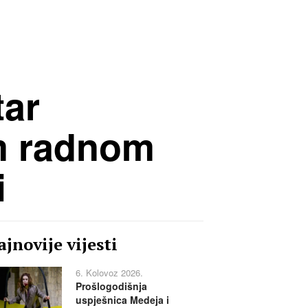
tar
om radnom
i
jnovije vijesti
6. Kolovoz 2026.
Prošlogodišnja
uspješnica Medeja i