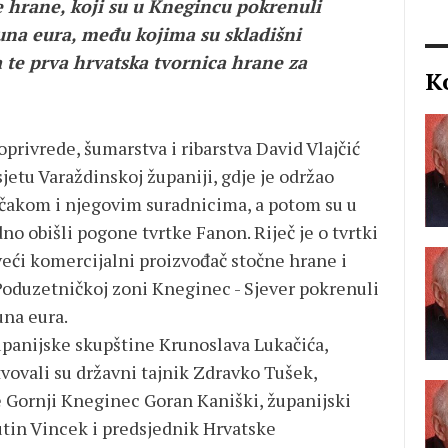
 hrane, koji su u Knegincu pokrenuli
juna eura, među kojima su skladišni
ja te prva hrvatska tvornica hrane za
K
privrede, šumarstva i ribarstva David Vlajčić
etu Varaždinskoj županiji, gdje je održao
čakom i njegovim suradnicima, a potom su u
o obišli pogone tvrtke Fanon. Riječ je o tvrtki
jveći komercijalni proizvođač stočne hrane i
 Poduzetničkoj zoni Kneginec - Sjever pokrenuli
una eura.
upanijske skupštine Krunoslava Lukačića,
tvovali su državni tajnik Zdravko Tušek,
e Gornji Kneginec Goran Kaniški, županijski
gutin Vincek i predsjednik Hrvatske