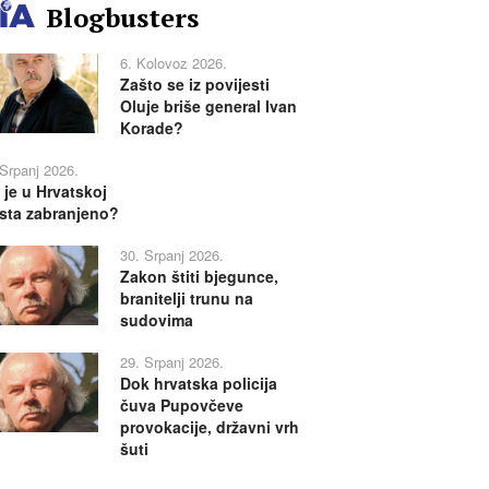
Blogbusters
6. Kolovoz 2026.
Zašto se iz povijesti
Oluje briše general Ivan
Korade?
 Srpanj 2026.
 je u Hrvatskoj
sta zabranjeno?
30. Srpanj 2026.
Zakon štiti bjegunce,
branitelji trunu na
sudovima
29. Srpanj 2026.
Dok hrvatska policija
čuva Pupovčeve
provokacije, državni vrh
šuti