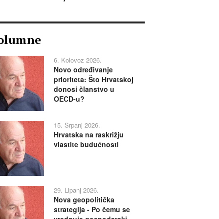
olumne
6. Kolovoz 2026.
Novo određivanje
prioriteta: Što Hrvatskoj
donosi članstvo u
OECD-u?
15. Srpanj 2026.
Hrvatska na raskrižju
vlastite budućnosti
29. Lipanj 2026.
Nova geopolitička
strategija - Po čemu se
vrednuje gospodarski