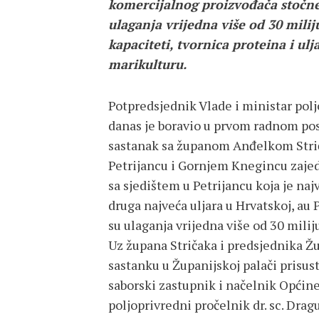
komercijalnog proizvođača stočne
ulaganja vrijedna više od 30 mili
kapaciteti, tvornica proteina i ul
marikulturu.
Potpredsjednik Vlade i ministar poljo
danas je boravio u prvom radnom posj
sastanak sa županom Anđelkom Stri
Petrijancu i Gornjem Knegincu zajedn
sa sjedištem u Petrijancu koja je na
druga najveća uljara u Hrvatskoj, au
su ulaganja vrijedna više od 30 milij
Uz župana Stričaka i predsjednika Ž
sastanku u Županijskoj palači prisus
saborski zastupnik i načelnik Općin
poljoprivredni pročelnik dr. sc. Dra