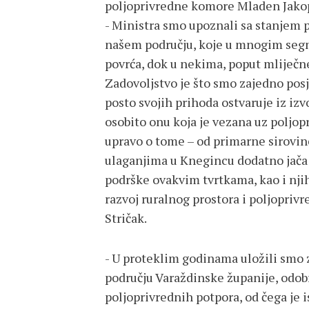
poljoprivredne komore Mladen Jako
- Ministra smo upoznali sa stanjem 
našem području, koje u mnogim seg
povrća, dok u nekima, poput mliječne 
Zadovoljstvo je što smo zajedno posje
posto svojih prihoda ostvaruje iz izv
osobito onu koja je vezana uz poljopr
upravo o tome – od primarne sirovin
ulaganjima u Knegincu dodatno jača s
podrške ovakvim tvrtkama, kao i nji
razvoj ruralnog prostora i poljoprivr
Stričak.
- U proteklim godinama uložili smo z
području Varaždinske županije, odobr
poljoprivrednih potpora, od čega je 