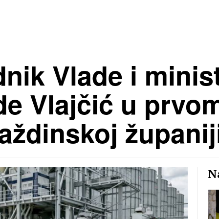
nik Vlade i minis
ede Vlajčić u prv
aždinskoj županij
Na