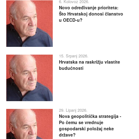
6. Kolovoz 2026.
Novo određivanje prioriteta:
Što Hrvatskoj donosi članstvo
u OECD-u?
15. Srpanj 2026.
Hrvatska na raskrižju vlastite
budućnosti
29. Lipanj 2026.
Nova geopolitička strategija -
Po čemu se vrednuje
gospodarski položaj neke
države?