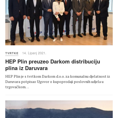
14. Lipanj 2021.
TVRTKE
HEP Plin preuzeo Darkom distribuciju
plina iz Daruvara
HEP Plin je s tvrtkom Darkom d.o.o. za komunalnu djelatnost iz
Daruvara potpisao Ugovor o kupoprodaji poslovnih udjela u
trgovačkom…