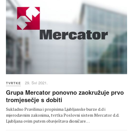
29. Svi 2021.
TVRTKE
Grupa Mercator ponovno zaokružuje prvo
tromjesečje s dobiti
Sukladno Pravilima i propisima Ljubljanske burze d.d i
mjerodavnim zakonima, tvrtka Poslovni sistem Mercator d.d.
Ljubljana ovim putem obavještava dioničare…