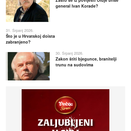
Zašto se iz povijesti Oluje briše
general Ivan Korade?
31. Srpanj 2026.
Što je u Hrvatskoj doista
zabranjeno?
30. Srpanj 2026.
Zakon štiti bjegunce, branitelji
trunu na sudovima