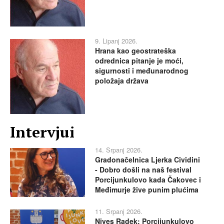
9. Lipanj 2026.
Hrana kao geostrateška
odrednica pitanje je moći,
sigurnosti i međunarodnog
položaja država
Intervjui
14. Srpanj 2026.
Gradonačelnica Ljerka Cividini
- Dobro došli na naš festival
Porcijunkulovo kada Čakovec i
Međimurje žive punim plućima
11. Srpanj 2026.
Nives Radek: Porcijunkulovo