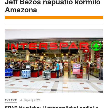
Jeff Bezos napustio kormilo
Amazona
4. Srpanj 2021.
TVRTKE
SPAR Hrvatska: U pandemijskoj godini s