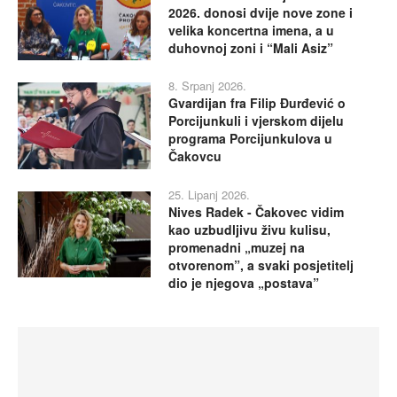
2026. donosi dvije nove zone i
velika koncertna imena, a u
duhovnoj zoni i “Mali Asiz”
8. Srpanj 2026.
Gvardijan fra Filip Đurđević o
Porcijunkuli i vjerskom dijelu
programa Porcijunkulova u
Čakovcu
25. Lipanj 2026.
Nives Radek - Čakovec vidim
kao uzbudljivu živu kulisu,
promenadni „muzej na
otvorenom”, a svaki posjetitelj
dio je njegova „postava”