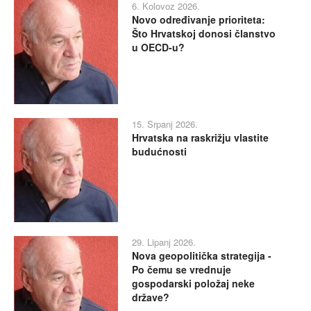
6. Kolovoz 2026.
Novo određivanje prioriteta:
Što Hrvatskoj donosi članstvo
u OECD-u?
15. Srpanj 2026.
Hrvatska na raskrižju vlastite
budućnosti
29. Lipanj 2026.
Nova geopolitička strategija -
Po čemu se vrednuje
gospodarski položaj neke
države?