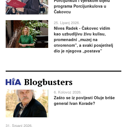
Porcijunkuli i vjerskom dijelu
programa Porcijunkulova u
Čakovcu
25. Lipanj 2026.
Nives Radek - Čakovec vidim
kao uzbudljivu živu kulisu,
promenadni „muzej na
otvorenom”, a svaki posjetitelj
dio je njegova „postava”
Blogbusters
6. Kolovoz 2026.
Zašto se iz povijesti Oluje briše
general Ivan Korade?
31. Srpanj 2026.