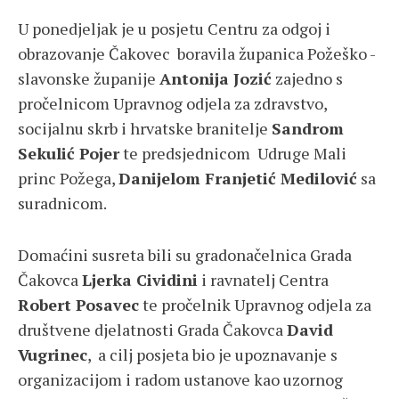
U ponedjeljak je u posjetu Centru za odgoj i
obrazovanje Čakovec boravila županica Požeško -
slavonske županije
Antonija Jozić
zajedno s
pročelnicom Upravnog odjela za zdravstvo,
socijalnu skrb i hrvatske branitelje
Sandrom
Sekulić Pojer
te predsjednicom Udruge Mali
princ Požega,
Danijelom Franjetić Medilović
sa
suradnicom.
Domaćini susreta bili su gradonačelnica Grada
Čakovca
Ljerka Cividini
i ravnatelj Centra
Robert Posavec
te pročelnik Upravnog odjela za
društvene djelatnosti Grada Čakovca
David
Vugrinec
, a cilj posjeta bio je upoznavanje s
organizacijom i radom ustanove kao uzornog