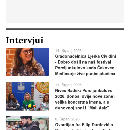
Intervjui
14. Srpanj 2026.
Gradonačelnica Ljerka Cividini
- Dobro došli na naš festival
Porcijunkulovo kada Čakovec i
Međimurje žive punim plućima
11. Srpanj 2026.
Nives Radek: Porcijunkulovo
2026. donosi dvije nove zone i
velika koncertna imena, a u
duhovnoj zoni i “Mali Asiz”
8. Srpanj 2026.
Gvardijan fra Filip Đurđević o