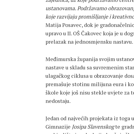
ustanovama. Podržavamo obrazovanj
koje razvijaju promišljanje i kreativn
Matija Posavec, dok je gradonačelnic
upravo u II. OŠ Čakovec koja je u dogr
prelazak na jednosmjensku nastavu.
Međimurska županija svojim ustanov
nastave u skladu sa suvremenim sta
ulagačkog ciklusa u obrazovanje dosa
premašuje stotinu milijuna eura i k
škole koje još nisu stekle uvjete za 
nedostaju.
Jedan od najvećih projekata iz toga 
Gimnazije
Josipa Slavenskog
te grad