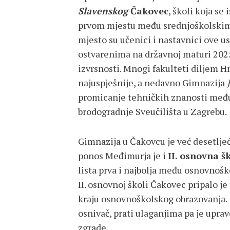
Slavenskog
Čakovec
, školi koja se 
prvom mjestu među srednjoškolskim
mjesto su učenici i nastavnici ove 
ostvarenima na državnoj maturi 2025
izvrsnosti. Mnogi fakulteti diljem H
najuspješnije, a nedavno Gimnazija
promicanje tehničkih znanosti među 
brodogradnje Sveučilišta u Zagrebu.
Gimnazija u Čakovcu je već desetljeć
ponos Međimurja je i
II. osnovna š
lista prva i najbolja među osnovnoš
II. osnovnoj školi Čakovec pripalo 
kraju osnovnoškolskog obrazovanja.
osnivač, prati ulaganjima pa je uprav
zgrade.