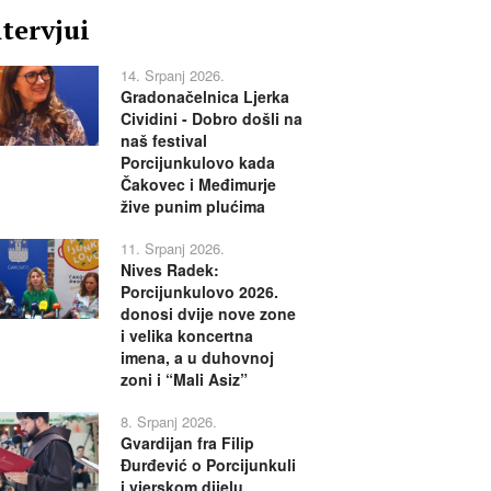
ntervjui
14. Srpanj 2026.
Gradonačelnica Ljerka
Cividini - Dobro došli na
naš festival
Porcijunkulovo kada
Čakovec i Međimurje
žive punim plućima
11. Srpanj 2026.
Nives Radek:
Porcijunkulovo 2026.
donosi dvije nove zone
i velika koncertna
imena, a u duhovnoj
zoni i “Mali Asiz”
8. Srpanj 2026.
Gvardijan fra Filip
Đurđević o Porcijunkuli
i vjerskom dijelu