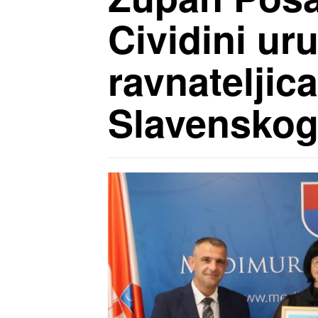
Cividini uru
ravnateljic
Slavenskog