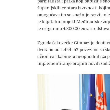
parkirališta i parka koji okružuje šk
županijskih centara izvrsnosti koji
omogućava im se snažnije razvijanje
je kapitalni projekt Međimurske župa
je osigurano 4.800.00 eura sredstava
Zgrada čakovečke Gimnazije dobit će
dvoranu od 2.454 m2 povezanu sa ško
učionica i kabineta neophodnih za p
implementiranje brojnih novih sadrž