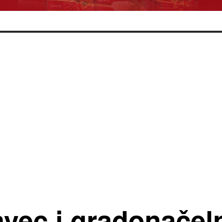
vec i gradonačel