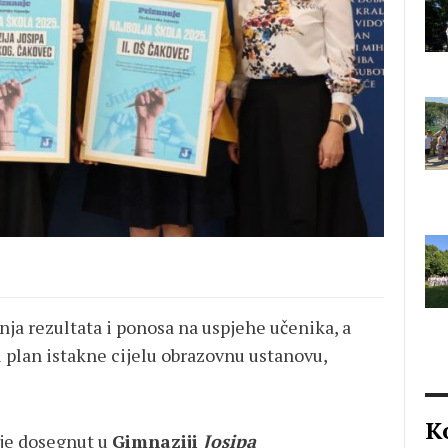
nja rezultata i ponosa na uspjehe učenika, a
i plan istakne cijelu obrazovnu ustanovu,
K
 je dosegnut u
Gimnaziji
Josipa