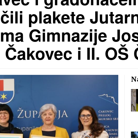
čili plakete Jutarn
ama Gimnazije Jo
 Čakovec i II. OŠ
Na