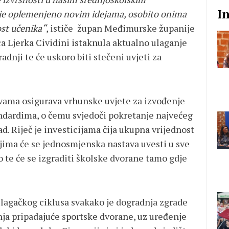
I
e oplemenjeno novim idejama, osobito onima
ost učenika“,
ističe župan Međimurske županije
a Ljerka Cividini istaknula aktualno ulaganje
adnji te će uskoro biti stečeni uvjeti za
ama osigurava vrhunske uvjete za izvođenje
ndardima, o čemu svjedoči pokretanje najvećeg
d. Riječ je investicijama čija ukupna vrijednost
ojima će se jednosmjenska nastava uvesti u sve
to te će se izgraditi školske dvorane tamo gdje
ulagačkog ciklusa svakako je dogradnja zgrade
nja pripadajuće sportske dvorane, uz uređenje