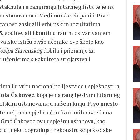
istaknula i u rangiranju Jutarnjeg lista te je na
 ustanovama u Međimurskoj županiji. Prvo
ustanove zaslužili vrhunskim rezultatima
. godine, ali i kontinuiranim ostvarivanjem
rvatske ističu bivše učenike ove škole kao
Josipa Slavenskog
dobila i priznanje za
učenicima s Fakulteta strojarstva i
ima i u vrhu nacionalne ljestvice uspješnosti, a
kola Čakovec
, koja je na rang ljestvici Jutarnjeg
kolskim ustanovama u našem kraju. Prvo mjesto
je temeljem uspjeha učenika osmih razreda na
 Grad Čakovec ovu uspješnu ustanovu, kao
o u tijeku dogradnja i rekonstrukcija školske