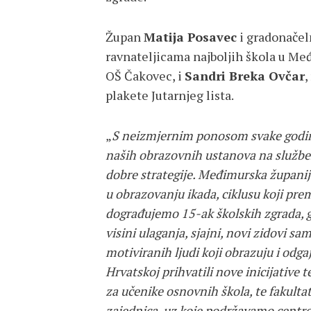
Župan
Matija Posavec
i gradonače
ravnateljicama najboljih škola u Me
OŠ Čakovec, i
Sandri Breka Ovčar
,
plakete Jutarnjeg lista.
„
S neizmjernim ponosom svake godin
naših obrazovnih ustanova na službe
dobre strategije. Međimurska županij
u obrazovanju ikada, ciklusu koji pre
dograđujemo 15-ak školskih zgrada, g
visini ulaganja, sjajni, novi zidovi sam
motiviranih ljudi koji obrazuju i od
Hrvatskoj prihvatili nove inicijative
za učenike osnovnih škola, te fakult
zajednica, uz koje podržavamo centre