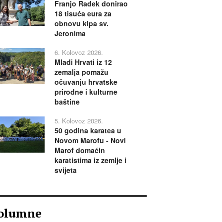
Franjo Radek donirao
18 tisuća eura za
obnovu kipa sv.
Jeronima
6. Kolovoz 2026.
Mladi Hrvati iz 12
zemalja pomažu
očuvanju hrvatske
prirodne i kulturne
baštine
5. Kolovoz 2026.
50 godina karatea u
Novom Marofu - Novi
Marof domaćin
karatistima iz zemlje i
svijeta
olumne