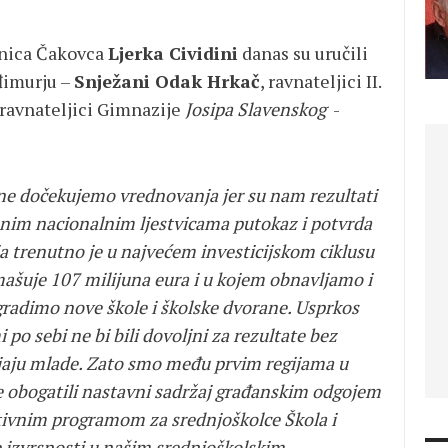
lnica Čakovca
Ljerka Cividini
danas su uručili
đimurju –
Snježani Odak Hrkač
, ravnateljici II.
 ravnateljici Gimnazije
Josipa Slavenskog
-
e dočekujemo vrednovanja jer su nam rezultati
nim nacionalnim ljestvicama putokaz i potvrda
a trenutno je u najvećem investicijskom ciklusu
mašuje 107 milijuna eura i u kojem obnavljamo i
radimo nove škole i školske dvorane. Usprkos
i po sebi ne bi bili dovoljni za rezultate bez
gajaju mlade. Zato smo među prvim regijama u
 te obogatili nastavni sadržaj građanskim odgojem
ativnim programom za srednjoškolce Škola i
 izvrsnosti u našim srednjoškolskim