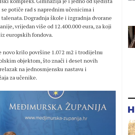
olski kompleks. Gimnazija je i jedno od sjedišta
m se potiče rad s naprednim učenicima i
 talenata. Dogradnja škole i izgradnja dvorane
nije, vrijedan više od 12.400.000 eura, za koji
 iz europskih fondova.
 novo krilo površine 1.072 m2 i trodijelnu
lskim objektom, što znači i deset novih
relazak na jednosmjensku nastavu i
aja za učenike.