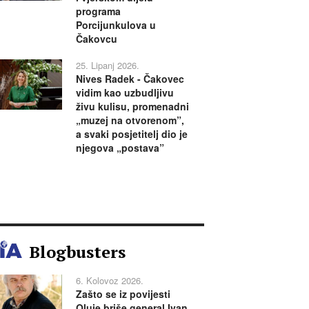
programa
Porcijunkulova u
Čakovcu
25. Lipanj 2026.
Nives Radek - Čakovec
vidim kao uzbudljivu
živu kulisu, promenadni
„muzej na otvorenom”,
a svaki posjetitelj dio je
njegova „postava”
Blogbusters
6. Kolovoz 2026.
Zašto se iz povijesti
Oluje briše general Ivan