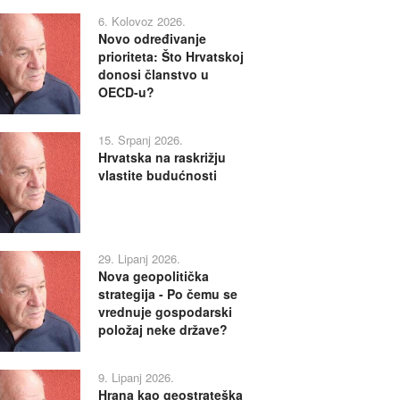
6. Kolovoz 2026.
Novo određivanje
prioriteta: Što Hrvatskoj
donosi članstvo u
OECD-u?
15. Srpanj 2026.
Hrvatska na raskrižju
vlastite budućnosti
29. Lipanj 2026.
Nova geopolitička
strategija - Po čemu se
vrednuje gospodarski
položaj neke države?
9. Lipanj 2026.
Hrana kao geostrateška