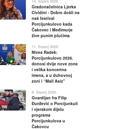
14. Srpanj 2026.
Gradonačelnica Ljerka
Cividini - Dobro došli na
naš festival
Porcijunkulovo kada
Čakovec i Međimurje
žive punim plućima
11. Srpanj 2026.
Nives Radek:
Porcijunkulovo 2026.
donosi dvije nove zone
i velika koncertna
imena, a u duhovnoj
zoni i “Mali Asiz”
8. Srpanj 2026.
Gvardijan fra Filip
Đurđević o Porcijunkuli
i vjerskom dijelu
programa
Porcijunkulova u
Čakovcu