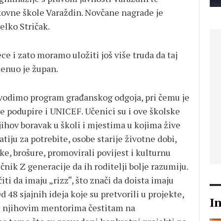
ukovne škole Varaždin. Novčane nagrade je
elko Stričak.
ece i zato moramo uložiti još više truda da taj
enuo je župan.
ovodimo program građanskog odgoja, pri čemu je
e podupire i UNICEF. Učenici su i ove školske
jihov boravak u školi i mjestima u kojima žive
patiju za potrebite, osobe starije životne dobi,
ke, brošure, promovirali povijest i kulturnu
ječnik Z generacije da ih roditelji bolje razumiju.
 da imaju „rizz“, što znači da doista imaju
48 sjajnih ideja koje su pretvorili u projekte,
I
ma i njihovim mentorima čestitam na