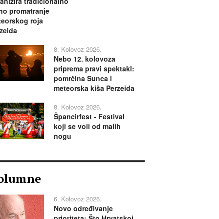
anizira tradicionalno
no promatranje
eorskog roja
zeida
8. Kolovoz 2026.
Nebo 12. kolovoza
priprema pravi spektakl:
pomrčina Sunca i
meteorska kiša Perzeida
8. Kolovoz 2026.
Špancirfest - Festival
koji se voli od malih
nogu
olumne
6. Kolovoz 2026.
Novo određivanje
prioriteta: Što Hrvatskoj