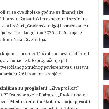
oji su se ove školske godine uz financijsku
dili u svim županijskim osnovnim i srednjim
 su u brošuri „Građanski odgoj i obrazovanje u
u“ za školsku godinu 2025./2026., koja je
dimir Nazor Sveti Ilija.
 kojem su učenici 11 škola pokazali i objasnili
a, a vrhunac je bilo proglašenje pet
etveročlanog Stručnog povjerenstva u sastavu:
onarda Kušić i Romana Kranjčić.
šnijima su proglašeni
: „Živa prošlost“
i ti?“ Osnovne škole Podrute i „Profesionalna
ovec.
Među srednjim školama najuspješniji
 gimnazije s pravom javnosti Varaždin te