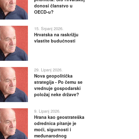
donosi članstvo u
OECD-u?
15. Srpanj 2026.
Hrvatska na raskrižju
vlastite budućnosti
29. Lipanj 2026.
Nova geopolitička
strategija - Po čemu se
vrednuje gospodarski
položaj neke države?
9. Lipanj 2026.
Hrana kao geostrateška
odrednica pitanje je
moći, sigurnosti i
međunarodnog