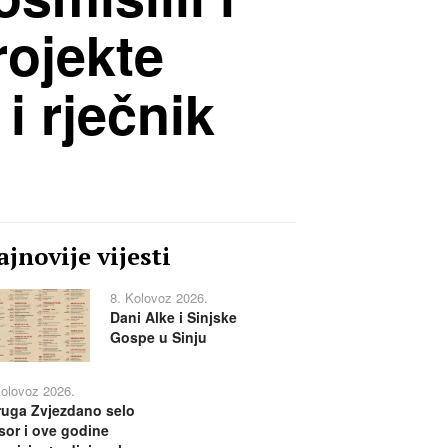
rojekte
i rječnik
jnovije vijesti
8. Kolovoz 2026.
Dani Alke i Sinjske
Gospe u Sinju
Kolovoz 2026.
uga Zvjezdano selo
or i ove godine