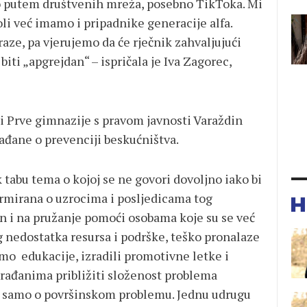
rio putem društvenih mreža, posebno TikToka. Mi
oli već imamo i pripadnike generacije alfa.
aze, pa vjerujemo da će rječnik zahvaljujući
biti „apgrejdan“ – ispričala je Iva Zagorec,
i Prve gimnazije s pravom javnosti Varaždin
građane o prevenciji beskućništva.
ek tabu tema o kojoj se ne govori dovoljno iako bi
ormirana o uzrocima i posljedicama tog
en i na pružanje pomoći osobama koje su se već
og nedostatka resursa i podrške, teško pronalaze
smo edukacije, izradili promotivne letke i
građanima približiti složenost problema
di samo o površinskom problemu. Jednu udrugu