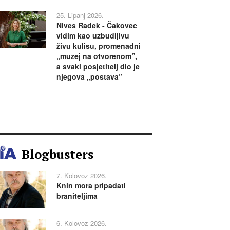
25. Lipanj 2026.
Nives Radek - Čakovec
vidim kao uzbudljivu
živu kulisu, promenadni
„muzej na otvorenom”,
a svaki posjetitelj dio je
njegova „postava”
Blogbusters
7. Kolovoz 2026.
Knin mora pripadati
braniteljima
6. Kolovoz 2026.