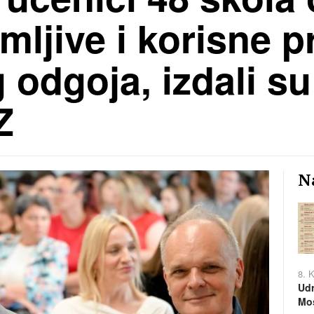
mljive i korisne p
odgoja, izdali su 
Z
Na
8. 
Udr
Mos