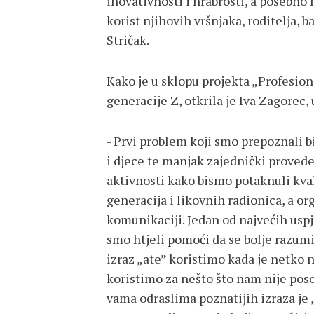
inovativnosti i hrabrosti, a posebno
korist njihovih vršnjaka, roditelja, b
Stričak.
Kako je u sklopu projekta „Profesion
generacije Z, otkrila je Iva Zagorec,
- Prvi problem koji smo prepoznali 
i djece te manjak zajednički proved
aktivnosti kako bismo potaknuli kval
generacija i likovnih radionica, a o
komunikaciji. Jedan od najvećih uspj
smo htjeli pomoći da se bolje razu
izraz „ate” koristimo kada je netko n
koristimo za nešto što nam nije pose
vama odraslima poznatijih izraza je