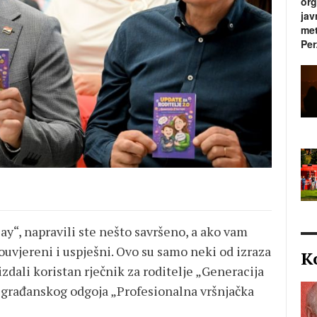
org
jav
met
Per
ay“, napravili ste nešto savršeno, a ako vam
uvjereni i uspješni. Ovo su samo neki od izraza
K
izdali koristan rječnik za roditelje „Generacija
a građanskog odgoja „Profesionalna vršnjačka