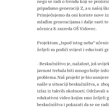
nego se radi o trendu koji se proši
pripadamo generaciji Z, a u našoj šk
Primjećujemo da oni koriste nove izr
mlađim generacijama i dalje rasti te 
učenica 8. razreda OŠ Vidovec.
Projektom „Ispod istog neba” učenic
željeli su podići svijest i educirati 
- Beskućništvo je, nažalost, još uvij
javnost trebala biti mnogo bolje inf
problema. Naš projekt je bio usmjer
našle u situaciji beskućništva, a zb
izlaz iz takvih okolnosti. Održavali 
edukativni video kojim smo željeli 
beskućništva i pokazati da se ne ra