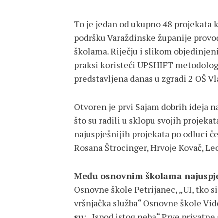
To je jedan od ukupno 48 projekata k
podršku Varaždinske županije provo
školama. Riječju i slikom objedinjeni
praksi koristeći UPSHIFT metodologij
predstavljena danas u zgradi 2 OŠ Vla
Otvoren je prvi Sajam dobrih ideja na
što su radili u sklopu svojih projekat
najuspješnijih projekata po odluci č
Rosana Štrocinger, Hrvoje Kovač, Le
Među osnovnim školama najuspje
Osnovne škole Petrijanec, „UI, tko s
vršnjačka služba“ Osnovne škole Vid
su
: „Ispod istog neba“ Prve privatne