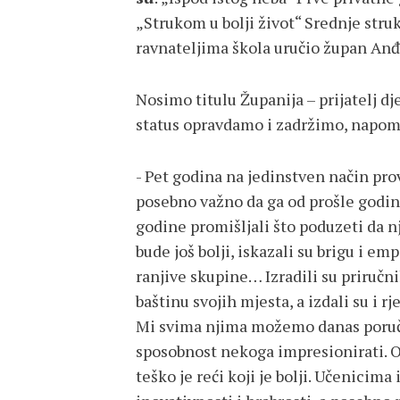
„Strukom u bolji život“ Srednje str
ravnateljima škola uručio župan Anđ
Nosimo titulu Županija – prijatelj dj
status opravdamo i zadržimo, napom
- Pet godina na jedinstven način pr
posebno važno da ga od prošle godin
godine promišljali što poduzeti da n
bude još bolji, iskazali su brigu i em
ranjive skupine… Izradili su priručni
baštinu svojih mjesta, a izdali su i r
Mi svima njima možemo danas poručiti
sposobnost nekoga impresionirati. Od 
teško je reći koji je bolji. Učenici