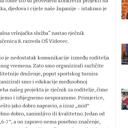
 na tome što su provedeni konkretni projekti na
aka, djedova i cijele naše županije – istaknuo je
alna vršnjačka služba“ nastao rječnik
 učenica 8. razreda OŠ Vidovec.
bio je nedostatak komunikacije između roditelja
enog vremena. Zato smo organizirali različite
itetnije druženje, poput sportskog turnira
rganizirali smo i edukacije međusobnoj
eha našeg projekta je rječnik za roditelje, čime
mijemo i izbjegnemo nesporazume. Primjerice,
ešto jako dobro napravio, a izraz „mid”
bno dobro, zanimljivo ili kvalitetno. Jedan od
 „6-7”, a on zapravo nema posebno značenje,