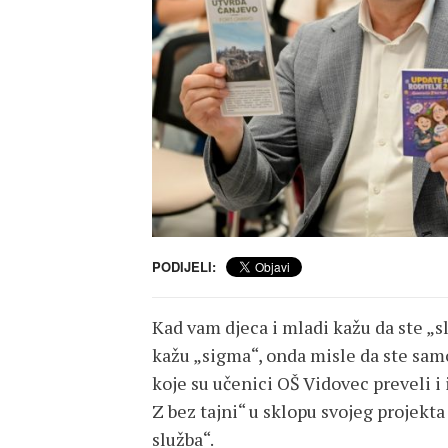
PODIJELI:
Kad vam djeca i mladi kažu da ste „sl
kažu „sigma“, onda misle da ste samo
koje su učenici OŠ Vidovec preveli i 
Z bez tajni“ u sklopu svojeg projekt
služba“.