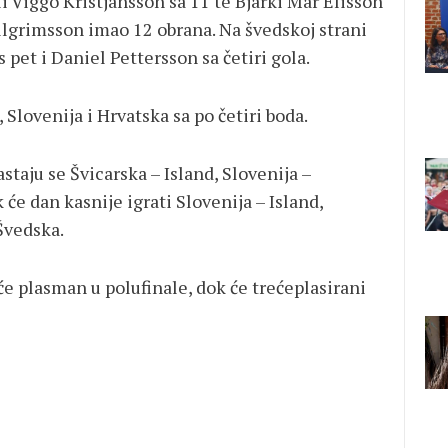
i Viggo Kristjansson sa 11 te Bjarki Mar Elisson
allgrimsson imao 12 obrana. Na švedskoj strani
s pet i Daniel Pettersson sa četiri gola.
Slovenija i Hrvatska sa po četiri boda.
astaju se Švicarska – Island, Slovenija –
će dan kasnije igrati Slovenija – Island,
Švedska.
će plasman u polufinale, dok će trećeplasirani