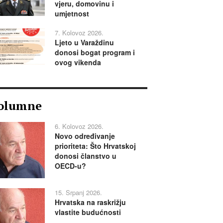
vjeru, domovinu i
umjetnost
7. Kolovoz 2026.
Ljeto u Varaždinu
donosi bogat program i
ovog vikenda
olumne
6. Kolovoz 2026.
Novo određivanje
prioriteta: Što Hrvatskoj
donosi članstvo u
OECD-u?
15. Srpanj 2026.
Hrvatska na raskrižju
vlastite budućnosti