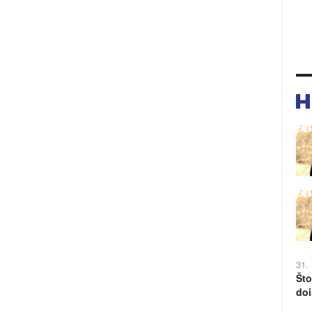
31.
Što
doi