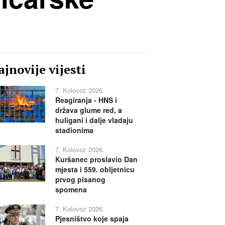
jnovije vijesti
7. Kolovoz 2026.
Reagiranja - HNS i
država glume red, a
huligani i dalje vladaju
stadionima
7. Kolovoz 2026.
Kuršanec proslavio Dan
mjesta i 559. obljetnicu
prvog pisanog
spomena
7. Kolovoz 2026.
Pjesništvo koje spaja