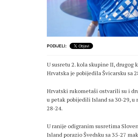
PODIJELI:
U susretu 2. kola skupine II, drugo
Hrvatska je pobijedila Švicarsku sa 2
Hrvatski rukometaši ostvarili su i d
u petak pobijedili Island sa 30-29, u 
28-24.
U ranije odigranim susretima Sloveni
Island porazio Švedsku sa 35-27 mak