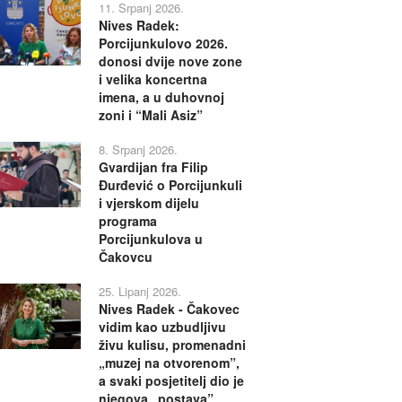
11. Srpanj 2026.
Nives Radek:
Porcijunkulovo 2026.
donosi dvije nove zone
i velika koncertna
imena, a u duhovnoj
zoni i “Mali Asiz”
8. Srpanj 2026.
Gvardijan fra Filip
Đurđević o Porcijunkuli
i vjerskom dijelu
programa
Porcijunkulova u
Čakovcu
25. Lipanj 2026.
Nives Radek - Čakovec
vidim kao uzbudljivu
živu kulisu, promenadni
„muzej na otvorenom”,
a svaki posjetitelj dio je
njegova „postava”