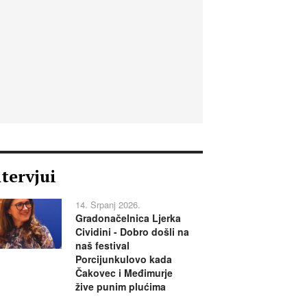
ntervjui
14. Srpanj 2026.
Gradonačelnica Ljerka
Cividini - Dobro došli na
naš festival
Porcijunkulovo kada
Čakovec i Međimurje
žive punim plućima