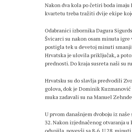
Nakon dva kola po četiri boda imaju 
kvartetu treba tražiti dvije ekipe koj
Odabranici izbornika Dagura Sigurds
Švicarci su nakon osam minuta igre vo
postigla tek u devetoj minuti smanj
Hrvatska je ulovila priključak, a pot
prednosti. Do kraja susreta naši su r
Hrvatsku su do slavlja predvodili Zv
golova, dok je Dominik Kuzmanović i
muka zadavali su na Manuel Zehnder 
U prvom današnjem dvoboju iz naše s
32. Nakon izjednačenog otvaranja u k
odvojila, povevši sa 8-6. U 28. minuti