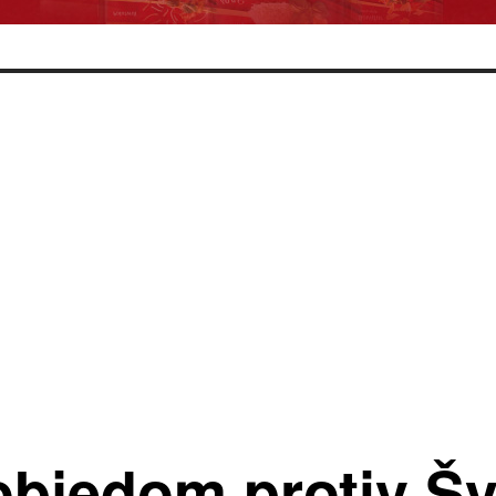
objedom protiv Šv