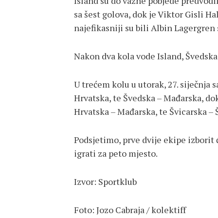
Island su do važne pobjede predvodil
sa šest golova, dok je Viktor Gisli H
najefikasniji su bili Albin Lagergren 
Nakon dva kola vode Island, Švedska, 
U trećem kolu u utorak, 27. siječnja s
Hrvatska, te Švedska – Mađarska, dok 
Hrvatska – Mađarska, te Švicarska – 
Podsjetimo, prve dvije ekipe izborit 
igrati za peto mjesto.
Izvor: Sportklub
Foto: Jozo Cabraja / kolektiff