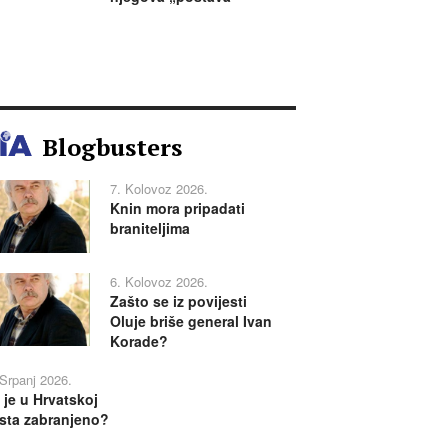
Blogbusters
7. Kolovoz 2026.
Knin mora pripadati
braniteljima
6. Kolovoz 2026.
Zašto se iz povijesti
Oluje briše general Ivan
Korade?
 Srpanj 2026.
 je u Hrvatskoj
sta zabranjeno?