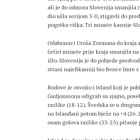
ali je do odmora Slovenija smanjila n
dio ušla serijom 3-0, stigavši do pred
pogotka viška. Tri minute kasnije Slov
Odabranici Uroša Zormana do kraja s
četiri minute prije kraja smanjila na
išlo. Sloveniju je do pobjede predvod
strani najefikasniji bio Bence Imre 
Bodove je osvojio i Island koji je po
Gudjonssona odigrali su sjajno, pose
razlike (18-12). Švedska se u drugom 
no Islanđani potom bježe na +4 (26-22
osam golova razlike (33-25) pitanje 