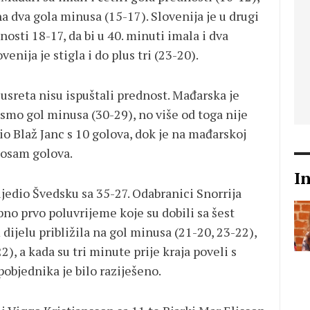
a dva gola minusa (15-17). Slovenija je u drugi
nosti 18-17, da bi u 40. minuti imala i dva
enija je stigla i do plus tri (23-20).
usreta nisu ispuštali prednost. Mađarska je
 smo gol minusa (30-29), no više od toga nije
io Blaž Janc s 10 golova, dok je na mađarskoj
s osam golova.
I
bijedio Švedsku sa 35-27. Odabranici Snorrija
bno prvo poluvrijeme koje su dobili sa šest
dijelu približila na gol minusa (21-20, 23-22),
), a kada su tri minute prije kraja poveli s
pobjednika je bilo raziješeno.