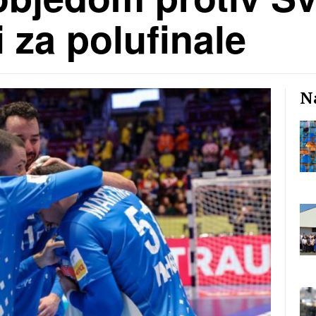
i za polufinale
Na