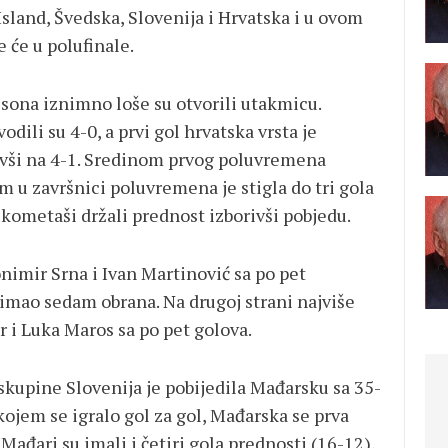
Island, Švedska, Slovenija i Hrvatska i u ovom
e će u polufinale.
sona iznimno loše su otvorili utakmicu.
dili su 4-0, a prvi gol hrvatska vrsta je
ivši na 4-1. Sredinom prvog poluvremena
om u završnici poluvremena je stigla do tri gola
ukometaši držali prednost izborivši pobjedu.
onimir Srna i Ivan Martinović sa po pet
mao sedam obrana. Na drugoj strani najviše
i Luka Maros sa po pet golova.
kupine Slovenija je pobijedila Mađarsku sa 35-
ojem se igralo gol za gol, Mađarska se prva
 Mađari su imali i četiri gola prednosti (16-12),