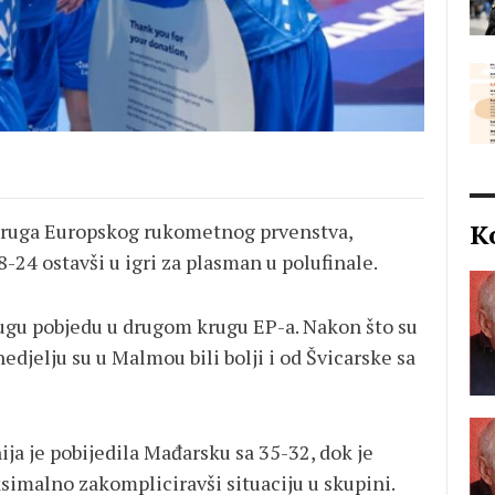
K
g kruga Europskog rukometnog prvenstva,
8-24 ostavši u igri za plasman u polufinale.
rugu pobjedu u drugom krugu EP-a. Nakon što su
nedjelju su u Malmou bili bolji i od Švicarske sa
ja je pobijedila Mađarsku sa 35-32, dok je
simalno zakompliciravši situaciju u skupini.