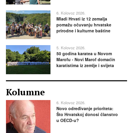
6. Kolovoz 2026.
Mladi Hrvati iz 12 zemalja
pomažu očuvanju hrvatske
prirodne i kulturne baštine
5. Kolovoz 2026.
50 godina karatea u Novom
Marofu - Novi Marof domaćin
karatistima iz zemlje i svijeta
Kolumne
6. Kolovoz 2026.
Novo određivanje prioriteta:
Što Hrvatskoj donosi članstvo
u OECD-u?