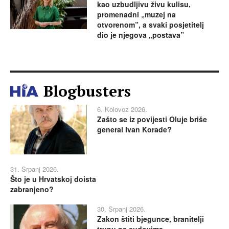
kao uzbudljivu živu kulisu,
promenadni „muzej na
otvorenom”, a svaki posjetitelj
dio je njegova „postava”
Blogbusters
6. Kolovoz 2026.
Zašto se iz povijesti Oluje briše
general Ivan Korade?
31. Srpanj 2026.
Što je u Hrvatskoj doista
zabranjeno?
30. Srpanj 2026.
Zakon štiti bjegunce, branitelji