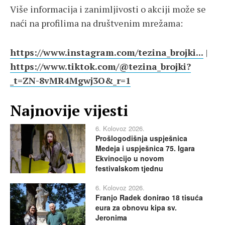
Više informacija i zanimljivosti o akciji može se
naći na profilima na društvenim mrežama:
https://www.instagram.com/tezina_brojki...
|
https://www.tiktok.com/@tezina_brojki?
_t=ZN-8vMR4Mgwj3O&_r=1
Najnovije vijesti
6. Kolovoz 2026.
Prošlogodišnja uspješnica
Medeja i uspješnica 75. Igara
Ekvinocijo u novom
festivalskom tjednu
6. Kolovoz 2026.
Franjo Radek donirao 18 tisuća
eura za obnovu kipa sv.
Jeronima