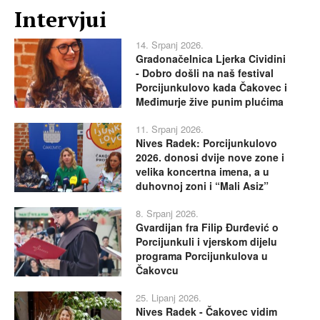
Intervjui
14. Srpanj 2026.
Gradonačelnica Ljerka Cividini
- Dobro došli na naš festival
Porcijunkulovo kada Čakovec i
Međimurje žive punim plućima
11. Srpanj 2026.
Nives Radek: Porcijunkulovo
2026. donosi dvije nove zone i
velika koncertna imena, a u
duhovnoj zoni i “Mali Asiz”
8. Srpanj 2026.
Gvardijan fra Filip Đurđević o
Porcijunkuli i vjerskom dijelu
programa Porcijunkulova u
Čakovcu
25. Lipanj 2026.
Nives Radek - Čakovec vidim