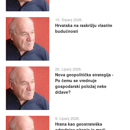
15. Srpanj 2026.
Hrvatska na raskrižju vlastite
budućnosti
29. Lipanj 2026.
Nova geopolitička strategija -
Po čemu se vrednuje
gospodarski položaj neke
države?
9. Lipanj 2026.
Hrana kao geostrateška
odrednica pitanje je moći,