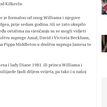
od Kilkeela.
je je formalno od onog Williama i njegove
gea, prije sedam godina. Ali se zato okupilo
đu ostalima na vjenčanju su se mogli vidjeti
uštvu supruge Amal, David i Victoria Beckham,
na Pippa Middleton u društvu supruga Jamesa te
sa i lady Diane 1981. ili princa Williama i
lijarde ljudi diljem svijeta, pa tako i u našoj