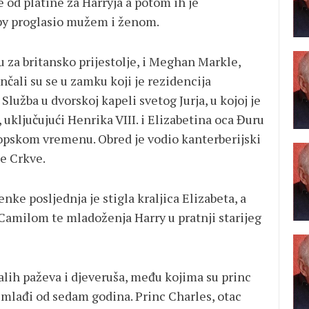
 od platine za Harryja a potom ih je
lby proglasio mužem i ženom.
u za britansko prijestolje, i Meghan Markle,
čali su se u zamku koji je rezidencija
. Služba u dvorskoj kapeli svetog Jurja, u kojoj je
ključujući Henrika VIII. i Elizabetina oca Đuru
uropskom vremenu. Obred je vodio kanterberijski
e Crkve.
ke posljednja je stigla kraljica Elizabeta, a
 Camilom te mladoženja Harry u pratnji starijeg
alih paževa i djeveruša, među kojima su princ
u mlađi od sedam godina. Princ Charles, otac