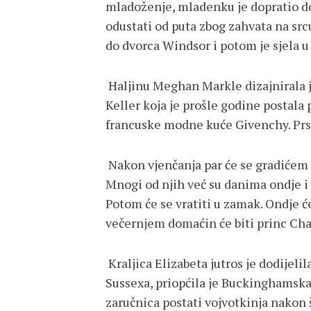
mladoženje, mladenku je dopratio d
odustati od puta zbog zahvata na src
do dvorca Windsor i potom je sjela u 
Haljinu Meghan Markle dizajnirala j
Keller koja je prošle godine postala
francuske modne kuće Givenchy. Prst
Nakon vjenčanja par će se gradićem p
Mnogi od njih već su danima ondje i 
Potom će se vratiti u zamak. Ondje ć
večernjem domaćin će biti princ Cha
Kraljica Elizabeta jutros je dodijeli
Sussexa, priopćila je Buckinghamska 
zaručnica postati vojvotkinja nakon š