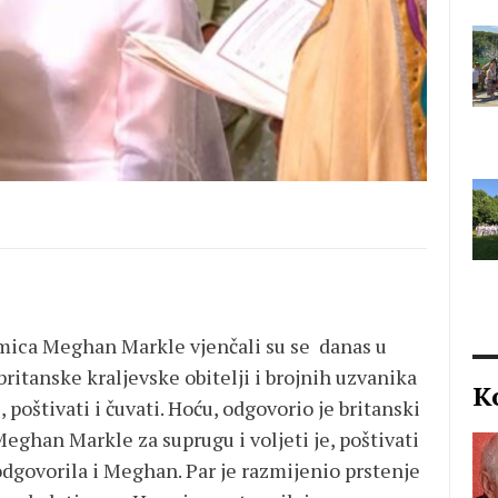
umica Meghan Markle vjenčali su se danas u
ritanske kraljevske obitelji i brojnih uzvanika
K
 poštivati i čuvati. Hoću, odgovorio je britanski
Meghan Markle za suprugu i voljeti je, poštivati
e odgovorila i Meghan. Par je razmijenio prstenje