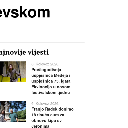
jevskom
jnovije vijesti
6. Kolovoz 2026.
Prošlogodišnja
uspješnica Medeja i
uspješnica 75. Igara
Ekvinocijo u novom
festivalskom tjednu
6. Kolovoz 2026.
Franjo Radek donirao
18 tisuća eura za
obnovu kipa sv.
Jeronima