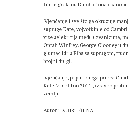
titule grofa od Dumbartona i baruna 
Vjenčanje i sve što ga okružuje man
supruge Kate, vojvotkinje od Cambrid
više selebritija među uzvanicima, me
Oprah Winfrey, George Clooney u dr
glumac Idris Elba sa suprugom, trud
brojni drugi.
Vjenčanje, poput onoga princa Charle
Kate Midellton 2011., izravno prati mi
zemlji.
Autor. T.V. HRT /HINA