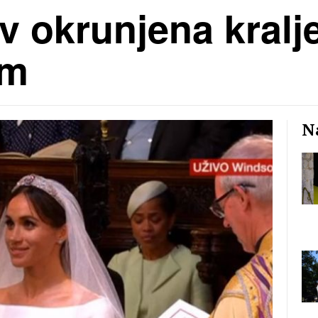
av okrunjena kral
om
Na