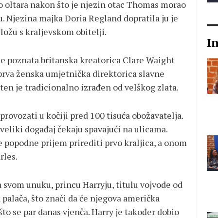
o oltara nakon što je njezin otac Thomas morao
u. Njezina majka Doria Regland dopratila ju je
ložu s kraljevskom obitelji.
I
e poznata britanska kreatorica Clare Waight
 prva ženska umjetnička direktorica slavne
en je tradicionalno izrađen od velškog zlata.
rovozati u kočiji pred 100 tisuća obožavatelja.
veliki događaj čekaju spavajući na ulicama.
e popodne prijem prirediti prvo kraljica, a onom
rles.
la svom unuku, princu Harryju, titulu vojvode od
palača, što znači da će njegova američka
to se par danas vjenča. Harry je također dobio