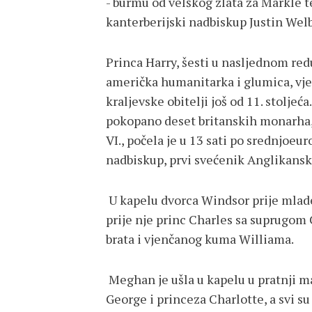
- burmu od velškog zlata za Markle te
kanterberijski nadbiskup Justin We
Princa Harry, šesti u nasljednom red
američka humanitarka i glumica, vjen
kraljevske obitelji još od 11. stoljeća
pokopano deset britanskih monarha, u
VI., počela je u 13 sati po srednjoe
nadbiskup, prvi svećenik Anglikansk
U kapelu dvorca Windsor prije mladen
prije nje princ Charles sa suprugom
brata i vjenčanog kuma Williama.
Meghan je ušla u kapelu u pratnji m
George i princeza Charlotte, a svi s