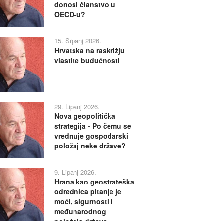
donosi članstvo u
OECD-u?
15. Srpanj 2026.
Hrvatska na raskrižju
vlastite budućnosti
29. Lipanj 2026.
Nova geopolitička
strategija - Po čemu se
vrednuje gospodarski
položaj neke države?
9. Lipanj 2026.
Hrana kao geostrateška
odrednica pitanje je
moći, sigurnosti i
međunarodnog
položaja država