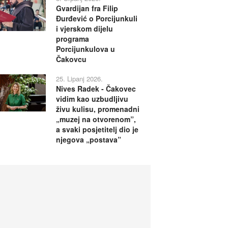
Gvardijan fra Filip
Đurđević o Porcijunkuli
i vjerskom dijelu
programa
Porcijunkulova u
Čakovcu
25. Lipanj 2026.
Nives Radek - Čakovec
vidim kao uzbudljivu
živu kulisu, promenadni
„muzej na otvorenom”,
a svaki posjetitelj dio je
njegova „postava”