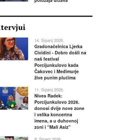
ntervjui
14. Srpanj 2026.
Gradonačelnica Ljerka
Cividini - Dobro došli na
naš festival
Porcijunkulovo kada
Čakovec i Međimurje
žive punim plućima
11. Srpanj 2026.
Nives Radek:
Porcijunkulovo 2026.
donosi dvije nove zone
i velika koncertna
imena, a u duhovnoj
zoni i “Mali Asiz”
8. Srpanj 2026.