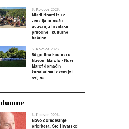
6. Kolovoz 2026.
Mladi Hrvati iz 12
zemalja pomažu
očuvanju hrvatske
prirodne i kulturne
baštine
5. Kolovoz 2026.
50 godina karatea u
Novom Marofu - Novi
Marof domaćin
karatistima iz zemlje i
svijeta
olumne
6. Kolovoz 2026.
Novo određivanje
prioriteta: Što Hrvatskoj