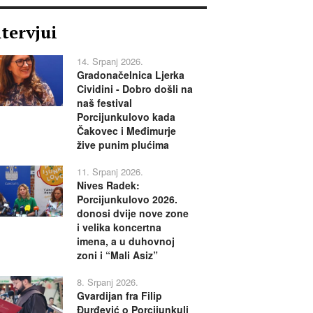
ntervjui
14. Srpanj 2026.
Gradonačelnica Ljerka
Cividini - Dobro došli na
naš festival
Porcijunkulovo kada
Čakovec i Međimurje
žive punim plućima
11. Srpanj 2026.
Nives Radek:
Porcijunkulovo 2026.
donosi dvije nove zone
i velika koncertna
imena, a u duhovnoj
zoni i “Mali Asiz”
8. Srpanj 2026.
Gvardijan fra Filip
Đurđević o Porcijunkuli