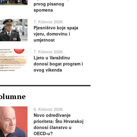
prvog pisanog
spomena
7. Kolovoz 2026.
Pjesništvo koje spaja
vjeru, domovinu i
umjetnost
7. Kolovoz 2026.
Ljeto u Varaždinu
donosi bogat program i
ovog vikenda
olumne
6. Kolovoz 2026.
Novo određivanje
prioriteta: Što Hrvatskoj
donosi članstvo u
OECD-u?