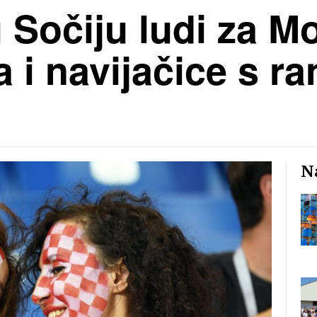
u Sočiju ludi za M
 i navijačice s ran
Na