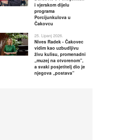
i vjerskom dijelu
programa
Porcijunkulova u
Čakovcu
25. Lipanj 2026.
Nives Radek - Čakovec
vidim kao uzbudljivu
živu kulisu, promenadni
„muzej na otvorenom”,
a svaki posjetitelj dio je
njegova „postava”