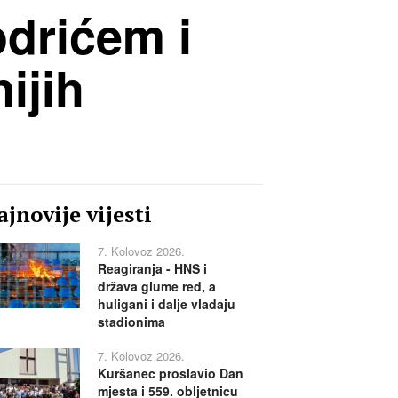
odrićem i
ijih
jnovije vijesti
7. Kolovoz 2026.
Reagiranja - HNS i
država glume red, a
huligani i dalje vladaju
stadionima
7. Kolovoz 2026.
Kuršanec proslavio Dan
mjesta i 559. obljetnicu