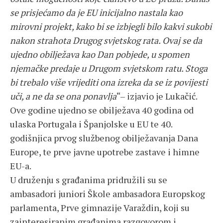
se prisjećamo da je EU inicijalno nastala kao
mirovni projekt, kako bi se izbjegli bilo kakvi sukobi
nakon strahota Drugog svjetskog rata. Ovaj se da
ujedno obilježava kao Dan pobjede, u spomen
njemačke predaje u Drugom svjetskom ratu. Stoga
bi trebalo više vrijediti ona izreka da se iz povijesti
uči, a ne da se ona ponavlja
“– izjavio je Lukačić.
Ove godine ujedno se obilježava 40 godina od
ulaska Portugala i Španjolske u EU te 40.
godišnjica prvog službenog obilježavanja Dana
Europe, te prve javne upotrebe zastave i himne
EU-a.
U druženju s građanima pridružili su se
ambasadori juniori Škole ambasadora Europskog
parlamenta, Prve gimnazije Varaždin, koji su
zainteresiranim građanima razgovorom i