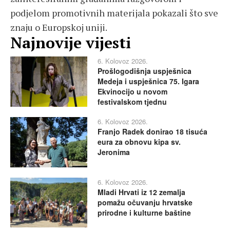
podjelom promotivnih materijala pokazali što sve
znaju o Europskoj uniji.
Najnovije vijesti
6. Kolovoz 2026.
Prošlogodišnja uspješnica
Medeja i uspješnica 75. Igara
Ekvinocijo u novom
festivalskom tjednu
6. Kolovoz 2026.
Franjo Radek donirao 18 tisuća
eura za obnovu kipa sv.
Jeronima
6. Kolovoz 2026.
Mladi Hrvati iz 12 zemalja
pomažu očuvanju hrvatske
prirodne i kulturne baštine