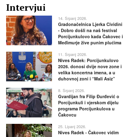
Intervjui
14. Srpanj 2026.
Gradonačelnica Ljerka Cividini
- Dobro došli na naš festival
Porcijunkulovo kada Čakovec i
Međimurje žive punim plućima
11. Srpanj 2026.
Nives Radek: Porcijunkulovo
2026. donosi dvije nove zone i
velika koncertna imena, a u
duhovnoj zoni i “Mali Asiz”
8. Srpanj 2026.
Gvardijan fra Filip Đurđević o
Porcijunkuli i vjerskom dijelu
programa Porcijunkulova u
Čakovcu
25. Lipanj 2026.
Nives Radek - Čakovec vidim