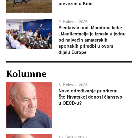
prevezen u Knin
9. Kolovoz 2026.
Plenković uoči Maratona lađa:
„Manifestacija je izrasla u jednu
od najvećih amaterskih
sportskih priredbi u ovom
dijelu Europe
Kolumne
6. Kolovoz 2026.
Novo određivanje prioriteta:
Što Hrvatskoj donosi članstvo
u OECD-u?
15. Srpanj 2026.