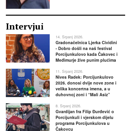
Intervjui
14. Srpanj 2026.
Gradonačelnica Ljerka Cividini
- Dobro došli na naš festival
Porcijunkulovo kada Čakovec i
Međimurje žive punim plućima
11. Srpanj 2026.
Nives Radek: Porcijunkulovo
2026. donosi dvije nove zone i
velika koncertna imena, a u
duhovnoj zoni i “Mali Asiz”
8. Srpanj 2026.
Gvardijan fra Filip Đurđević o
Porcijunkuli i vjerskom dijelu
programa Porcijunkulova u
Čakovcu