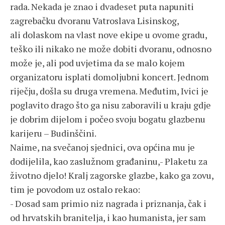
rada. Nekada je znao i dvadeset puta napuniti
zagrebačku dvoranu Vatroslava Lisinskog,
ali dolaskom na vlast nove ekipe u ovome gradu,
teško ili nikako ne može dobiti dvoranu, odnosno
može je, ali pod uvjetima da se malo kojem
organizatoru isplati domoljubni koncert. Jednom
riječju, došla su druga vremena. Međutim, Ivici je
poglavito drago što ga nisu zaboravili u kraju gdje
je dobrim dijelom i počeo svoju bogatu glazbenu
karijeru – Budinščini.
Naime, na svečanoj sjednici, ova općina mu je
dodijelila, kao zaslužnom građaninu,- Plaketu za
životno djelo! Kralj zagorske glazbe, kako ga zovu,
tim je povodom uz ostalo rekao:
- Dosad sam primio niz nagrada i priznanja, čak i
od hrvatskih branitelja, i kao humanista, jer sam