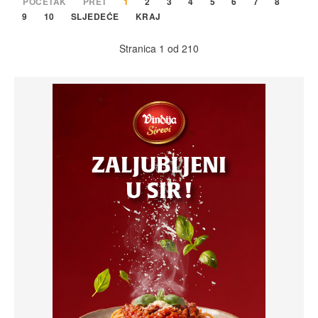
POČETAK
PRET
1
2
3
4
5
6
7
8
9
10
SLJEDEĆE
KRAJ
Stranica 1 od 210