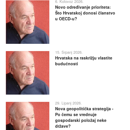
6. Kolovoz 2026.
Novo određivanje prioriteta:
Što Hrvatskoj donosi članstvo
u OECD-u?
15. Srpanj 2026.
Hrvatska na raskrižju vlastite
budućnosti
29. Lipanj 2026.
Nova geopolitička strategija -
Po čemu se vrednuje
gospodarski položaj neke
države?