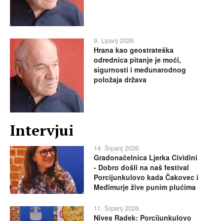
9. Lipanj 2026.
Hrana kao geostrateška
odrednica pitanje je moći,
sigurnosti i međunarodnog
položaja država
Intervjui
14. Srpanj 2026.
Gradonačelnica Ljerka Cividini
- Dobro došli na naš festival
Porcijunkulovo kada Čakovec i
Međimurje žive punim plućima
11. Srpanj 2026.
Nives Radek: Porcijunkulovo