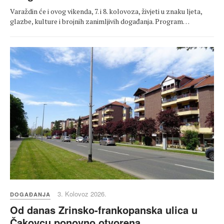
Varaždin će i ovog vikenda, 7. i 8. kolovoza, živjeti u znaku ljeta,
glazbe, kulture i brojnih zanimljivih događanja. Program…
3. Kolovoz 2026.
DOGAĐANJA
Od danas Zrinsko-frankopanska ulica u
Čakovcu ponovno otvorena