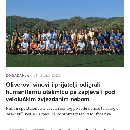
31. Srpanj 2026.
DOGAĐANJA
Oliverovi sinovi i prijatelji odigrali
humanitarnu utakmicu pa zapjevali pod
velolučkim zvjezdanim nebom
Nakon spektakularne večeri i osmog po redu koncerta „Trag u
beskraju“, koji je u srijedu na pontonu ispred velolučke rive…