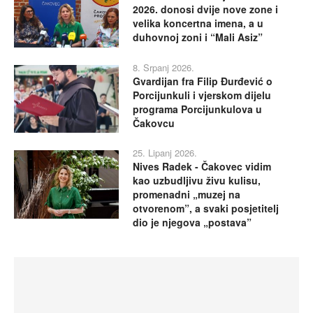
2026. donosi dvije nove zone i
velika koncertna imena, a u
duhovnoj zoni i “Mali Asiz”
8. Srpanj 2026.
Gvardijan fra Filip Đurđević o
Porcijunkuli i vjerskom dijelu
programa Porcijunkulova u
Čakovcu
25. Lipanj 2026.
Nives Radek - Čakovec vidim
kao uzbudljivu živu kulisu,
promenadni „muzej na
otvorenom”, a svaki posjetitelj
dio je njegova „postava”