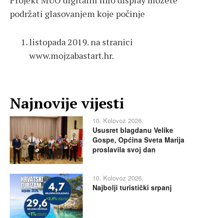
Projekt MUO digitalni info display možete
podržati glasovanjem koje počinje
listopada 2019. na stranici
www.mojzabastart.hr.
Najnovije vijesti
10. Kolovoz 2026.
Ususret blagdanu Velike
Gospe, Općina Sveta Marija
proslavila svoj dan
10. Kolovoz 2026.
Najbolji turistički srpanj