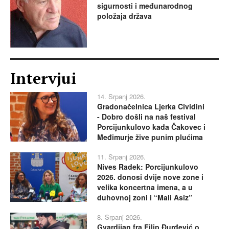
sigurnosti i međunarodnog
položaja država
Intervjui
14. Srpanj 2026.
Gradonačelnica Ljerka Cividini
- Dobro došli na naš festival
Porcijunkulovo kada Čakovec i
Međimurje žive punim plućima
11. Srpanj 2026.
Nives Radek: Porcijunkulovo
2026. donosi dvije nove zone i
velika koncertna imena, a u
duhovnoj zoni i “Mali Asiz”
8. Srpanj 2026.
Gvardijan fra Filip Đurđević o