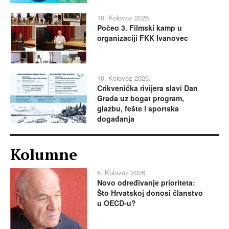
10. Kolovoz 2026.
Počeo 3. Filmski kamp u
organizaciji FKK Ivanovec
10. Kolovoz 2026.
Crikvenička rivijera slavi Dan
Grada uz bogat program,
glazbu, fešte i sportska
događanja
Kolumne
6. Kolovoz 2026.
Novo određivanje prioriteta:
Što Hrvatskoj donosi članstvo
u OECD-u?