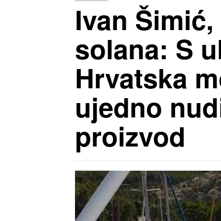
Ivan Šimić,
solana: S u
Hrvatska m
ujedno nudit
proizvod