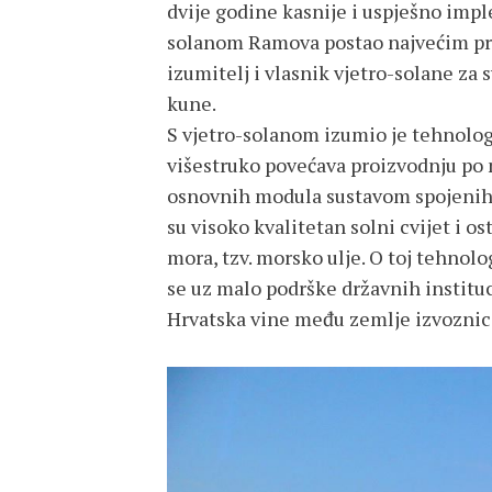
dvije godine kasnije i uspješno impl
solanom Ramova postao najvećim pro
izumitelj i vlasnik vjetro-solane za
kune.
S vjetro-solanom izumio je tehnolog
višestruko povećava proizvodnju po
osnovnih modula sustavom spojenih p
su visoko kvalitetan solni cvijet i os
mora, tzv. morsko ulje. O toj tehnol
se uz malo podrške državnih instituci
Hrvatska vine među zemlje izvoznice