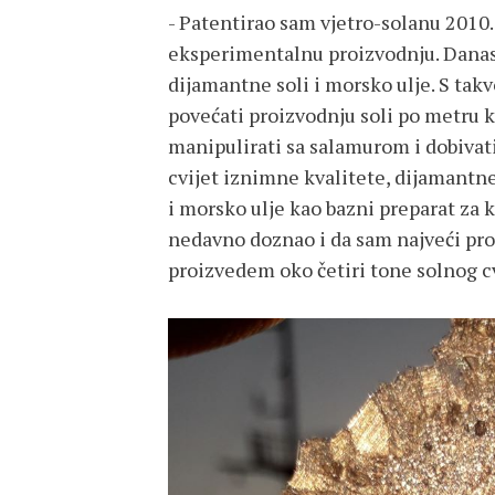
- Patentirao sam vjetro-solanu 2010.
eksperimentalnu proizvodnju. Danas 
dijamantne soli i morsko ulje. S ta
povećati proizvodnju soli po metru
manipulirati sa salamurom i dobivati
cvijet iznimne kvalitete, dijamantne 
i morsko ulje kao bazni preparat za
nedavno doznao i da sam najveći proi
proizvedem oko četiri tone solnog cv