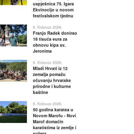
uspješnica 75. Igara
Ekvinocijo u novom
festivalskom tjednu
6. Kolovoz 2026.
Franjo Radek donirao
18 tisuća eura za
obnovu kipa sv.
Jeronima
6. Kolovoz 2026.
Mladi Hrvati iz 12
zemalja pomažu
očuvanju hrvatske
prirodne i kulturne
baštine
5. Kolovoz 2026.
50 godina karatea u
Novom Marofu - Novi
Marof domaćin
karatistima iz zemlje i
svijeta