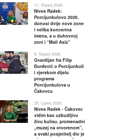
11. Srpanj 2026.
Nives Radek:
Porcijunkulovo 2026.
donosi dvije nove zone
i velika koncertna
imena, a u duhovnoj
zoni i “Mali Asiz”
8. Srpanj 2026.
Gvardijan fra Filip
Đurđević o Porcijunkuli
i vjerskom dijelu
programa
Porcijunkulova u
Čakovcu
25. Lipanj 2026.
Nives Radek - Čakovec
vidim kao uzbudljivu
živu kulisu, promenadni
„muzej na otvorenom”,
a svaki posjetitelj dio je