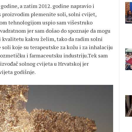
 godine, a zatim 2012. godine napravio i
proizvodim plemenite soli, solni cvijet,
kvom tehnologijom uspio sam višestruko
 kvadratnom jer sam došao do spoznaje da mogu
 kvalitetu kakvu želim, tako da radim solni
soli koje su terapeutske za kožu i za inhalaciju
 kozmetičku i farmaceutsku industriju.Tek sam
zvođač solnog cvijeta u Hrvatskoj jer
ijeta godišnje.