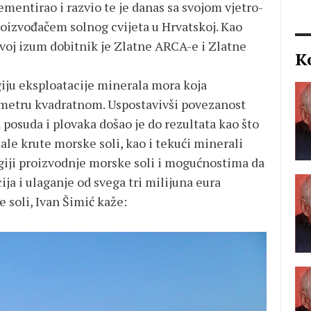
ementirao i razvio te je danas sa svojom vjetro-
izvođačem solnog cvijeta u Hrvatskoj. Kao
 svoj izum dobitnik je Zlatne ARCA-e i Zlatne
K
iju eksploatacije minerala mora koja
 metru kvadratnom. Uspostavivši povezanost
osuda i plovaka došao je do rezultata kao što
tale krute morske soli, kao i tekući minerali
ogiji proizvodnje morske soli i mogućnostima da
ja i ulaganje od svega tri milijuna eura
 soli, Ivan Šimić kaže: