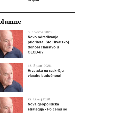
olumne
6. Kolovoz 2026.
Novo određivanje
prioriteta: Što Hrvatskoj
donosi članstvo u
OECD-u?
15. Srpanj 2026.
Hrvatska na raskrižju
vlastite budućnosti
29. Lipanj 2026.
Nova geopolitička
strategija - Po čemu se