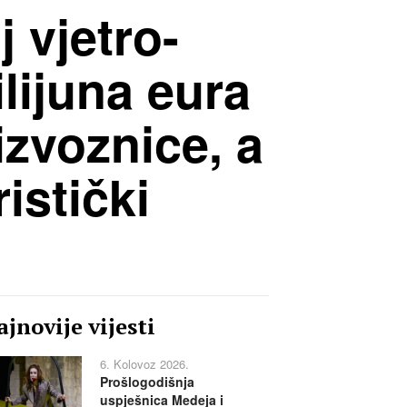
 vjetro-
lijuna eura
zvoznice, a
istički
jnovije vijesti
6. Kolovoz 2026.
Prošlogodišnja
uspješnica Medeja i