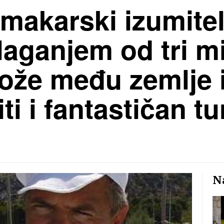
 makarski izumitelj
laganjem od tri mi
ože među zemlje i
i i fantastičan tur
Na