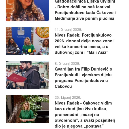
Gradonačelnica Ljerka Cividini
- Dobro došli na naš festival
Porcijunkulovo kada Čakovec i
Međimurje žive punim plućima
11. Srpanj 2026.
Nives Radek: Porcijunkulovo
2026. donosi dvije nove zone i
velika koncertna imena, a u
duhovnoj zoni i “Mali Asiz”
8. Srpanj 2026.
Gvardijan fra Filip Đurđević o
Porcijunkuli i vjerskom dijelu
programa Porcijunkulova u
Čakovcu
25. Lipanj 2026.
Nives Radek - Čakovec vidim
kao uzbudljivu živu kulisu,
promenadni „muzej na
otvorenom”, a svaki posjetitelj
dio je njegova „postava”