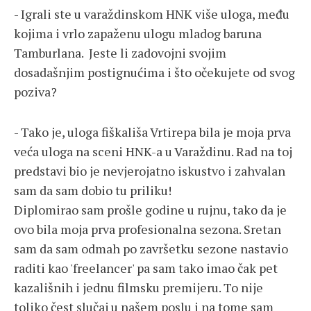
- Igrali ste u varaždinskom HNK više uloga, među
kojima i vrlo zapaženu ulogu mladog baruna
Tamburlana. Jeste li zadovojni svojim
dosadašnjim postignućima i što očekujete od svog
poziva?
- Tako je, uloga fiškališa Vrtirepa bila je moja prva
veća uloga na sceni HNK-a u Varaždinu. Rad na toj
predstavi bio je nevjerojatno iskustvo i zahvalan
sam da sam dobio tu priliku!
Diplomirao sam prošle godine u rujnu, tako da je
ovo bila moja prva profesionalna sezona. Sretan
sam da sam odmah po završetku sezone nastavio
raditi kao 'freelancer' pa sam tako imao čak pet
kazališnih i jednu filmsku premijeru. To nije
toliko čest slučaj u našem poslu i na tome sam