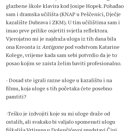
glazbene škole klavira kod Josipe Hopek. Pohađao
sam i dramska učilišta (KNAP u Peščenici, Dječje
kazalište Dubrava i ZKM). U tim učilištima sam i
imao prve prilike osjetiti svjetla reflektora.
Vjerojatno mi je najdraža uloga iz tih dana bila
ona Kreonta iz
Antigone
pod vodstvom Katarine
Kolege, vrijeme kada sam sebi potvrdio da je to
posao kojim se zaista želim baviti profesionalno.
- Dosad ste igrali razne uloge u kazalištu i na
filmu, koja uloge s tih početaka ćete posebno
pamtiti?
-Teško je izdvojiti koje su mi uloge draže od
ostalih, ali svakako bi valjalo spomenuti ulogu
fiškališa Vrtirepa u Dolenčićevoj predstavi Čini