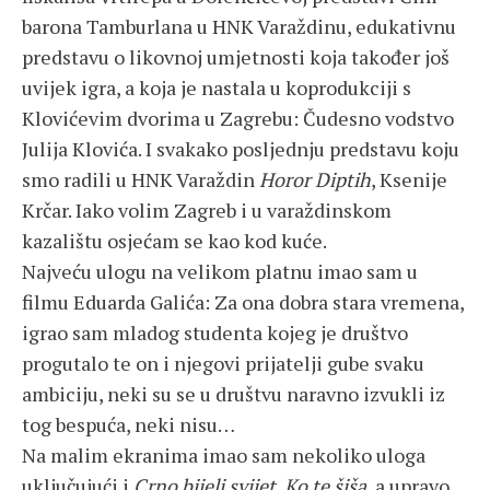
barona Tamburlana u HNK Varaždinu, edukativnu
predstavu o likovnoj umjetnosti koja također još
uvijek igra, a koja je nastala u koprodukciji s
Klovićevim dvorima u Zagrebu: Čudesno vodstvo
Julija Klovića. I svakako posljednju predstavu koju
smo radili u HNK Varaždin
Horor Diptih
, Ksenije
Krčar. Iako volim Zagreb i u varaždinskom
kazalištu osjećam se kao kod kuće.
Najveću ulogu na velikom platnu imao sam u
filmu Eduarda Galića: Za ona dobra stara vremena,
igrao sam mladog studenta kojeg je društvo
progutalo te on i njegovi prijatelji gube svaku
ambiciju, neki su se u društvu naravno izvukli iz
tog bespuća, neki nisu…
Na malim ekranima imao sam nekoliko uloga
uključujući i
Crno bijeli svijet
,
Ko te šiša
, a upravo