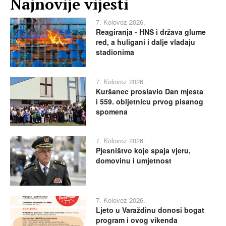
Najnovije vijesti
7. Kolovoz 2026.
Reagiranja - HNS i država glume
red, a huligani i dalje vladaju
stadionima
7. Kolovoz 2026.
Kuršanec proslavio Dan mjesta
i 559. obljetnicu prvog pisanog
spomena
7. Kolovoz 2026.
Pjesništvo koje spaja vjeru,
domovinu i umjetnost
7. Kolovoz 2026.
Ljeto u Varaždinu donosi bogat
program i ovog vikenda