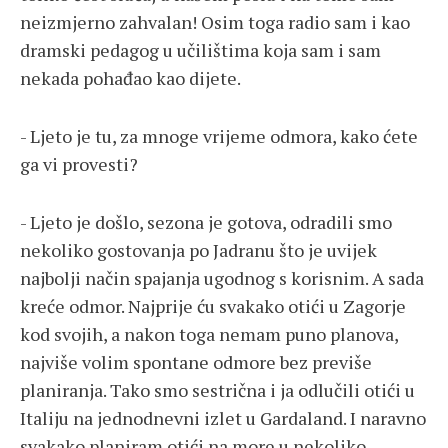
neizmjerno zahvalan! Osim toga radio sam i kao
dramski pedagog u učilištima koja sam i sam
nekada pohađao kao dijete.
- Ljeto je tu, za mnoge vrijeme odmora, kako ćete
ga vi provesti?
- Ljeto je došlo, sezona je gotova, odradili smo
nekoliko gostovanja po Jadranu što je uvijek
najbolji način spajanja ugodnog s korisnim. A sada
kreće odmor. Najprije ću svakako otići u Zagorje
kod svojih, a nakon toga nemam puno planova,
najviše volim spontane odmore bez previše
planiranja. Tako smo sestrična i ja odlučili otići u
Italiju na jednodnevni izlet u Gardaland. I naravno
svakako planiram otići na more u nekoliko