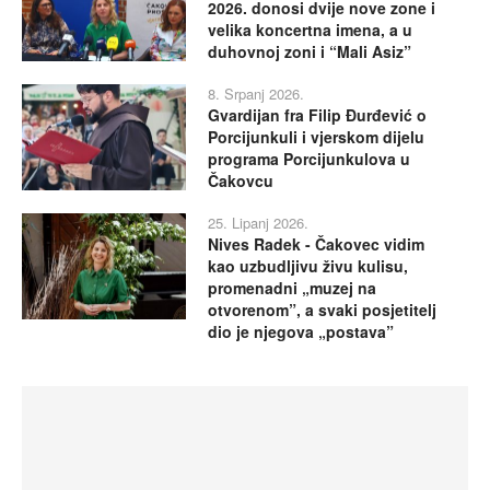
2026. donosi dvije nove zone i
velika koncertna imena, a u
duhovnoj zoni i “Mali Asiz”
8. Srpanj 2026.
Gvardijan fra Filip Đurđević o
Porcijunkuli i vjerskom dijelu
programa Porcijunkulova u
Čakovcu
25. Lipanj 2026.
Nives Radek - Čakovec vidim
kao uzbudljivu živu kulisu,
promenadni „muzej na
otvorenom”, a svaki posjetitelj
dio je njegova „postava”