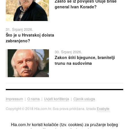
Zašto se iz povijesti Oluje briše
general Ivan Korade?
31. Srpanj 2026.
Što je u Hrvatskoj doista
zabranjeno?
30. Srpanj 2026.
Zakon štiti bjegunce, branitelji
trunu na sudovima
Impressum
|
O nama
|
Uvjeti korištenja
|
Cjenik usluga
Copyright © 2018 Hia.com.hr. Sva prava pridržana. Izrada
Exabyte
Hia.com.hr koristi kolačiće (tzv. cookies) za pružanje boljeg