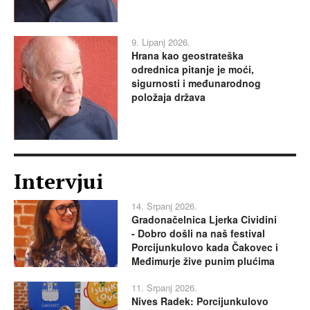
9. Lipanj 2026.
Hrana kao geostrateška
odrednica pitanje je moći,
sigurnosti i međunarodnog
položaja država
Intervjui
14. Srpanj 2026.
Gradonačelnica Ljerka Cividini
- Dobro došli na naš festival
Porcijunkulovo kada Čakovec i
Međimurje žive punim plućima
11. Srpanj 2026.
Nives Radek: Porcijunkulovo