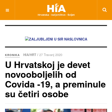
HIA/HRT /
27 Travanj 2020
KRONIKA
U Hrvatskoj je devet
novooboljelih od
Covida -19, a preminule
su četiri osobe