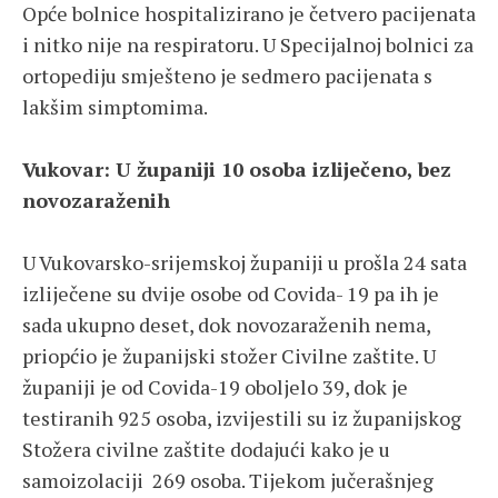
Opće bolnice hospitalizirano je četvero pacijenata
i nitko nije na respiratoru. U Specijalnoj bolnici za
ortopediju smješteno je sedmero pacijenata s
lakšim simptomima.
Vukovar: U županiji 10 osoba izliječeno, bez
novozaraženih
U Vukovarsko-srijemskoj županiji u prošla 24 sata
izliječene su dvije osobe od Covida- 19 pa ih je
sada ukupno deset, dok novozaraženih nema,
priopćio je županijski stožer Civilne zaštite. U
županiji je od Covida-19 oboljelo 39, dok je
testiranih 925 osoba, izvijestili su iz županijskog
Stožera civilne zaštite dodajući kako je u
samoizolaciji 269 osoba. Tijekom jučerašnjeg