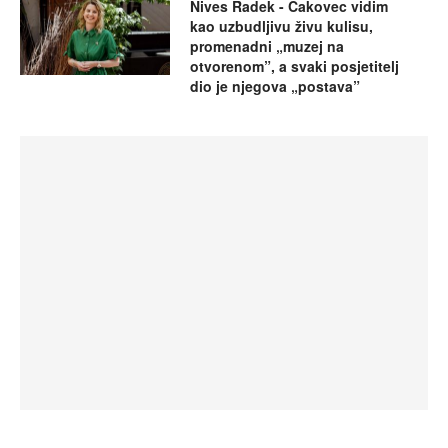
Nives Radek - Čakovec vidim
kao uzbudljivu živu kulisu,
promenadni „muzej na
otvorenom”, a svaki posjetitelj
dio je njegova „postava”