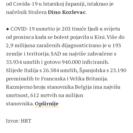
od Covida-19 u Istarskoj županiji, istaknuo je
načelnik Stožera
Dino Kozlevac
.
● COVID-19 usmrtio je 203 tisuće ljudi u svijetu
od prosinca kada se bolest pojavila u Kini. Više do
2,9 milijuna zaraženih dijagnosticirano je u 193
zemlje i teritorija. SAD su najviše zahvaćene s
53.934 umrlih i gotovo 940.000 inficiranih.
Slijede Italija s 26.384 umrlih, Španjolska s 23.190
preminulih te Francuska i Velika Britanija.
Razmjerno broju stanovnika Belgija ima najvišu
smrtnost, 612 mrtvih na milijun
stanovnika.
Opširnije
Izvor: HRT