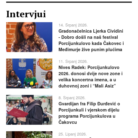
Intervjui
14. Srpanj 2026.
Gradonačelnica Ljerka Cividini
- Dobro došli na naš festival
Porcijunkulovo kada Čakovec i
Međimurje žive punim plućima
11. Srpanj 2026.
Nives Radek: Porcijunkulovo
2026. donosi dvije nove zone i
velika koncertna imena, a u
duhovnoj zoni i “Mali Asiz”
8. Srpanj 2026.
Gvardijan fra Filip Đurđević o
Porcijunkuli i vjerskom dijelu
programa Porcijunkulova u
Čakovcu
25. Lipanj 2026.