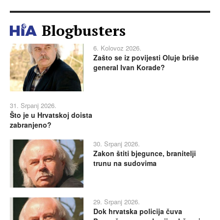
Blogbusters
6. Kolovoz 2026.
Zašto se iz povijesti Oluje briše
general Ivan Korade?
31. Srpanj 2026.
Što je u Hrvatskoj doista
zabranjeno?
30. Srpanj 2026.
Zakon štiti bjegunce, branitelji
trunu na sudovima
29. Srpanj 2026.
Dok hrvatska policija čuva