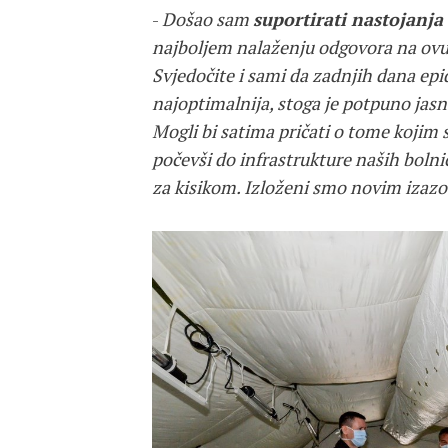
-
Došao sam
suportirati nastojanja
najboljem nalaženju odgovora na ovu k
Svjedočite i sami da zadnjih dana epi
najoptimalnija, stoga je potpuno jasn
Mogli bi satima pričati o tome kojim 
počevši do infrastrukture naših bolnic
za kisikom. Izloženi smo novim izaz