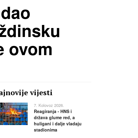
 dao
aždinsku
je ovom
jnovije vijesti
7. Kolovoz 2026.
Reagiranja - HNS i
država glume red, a
huligani i dalje vladaju
stadionima