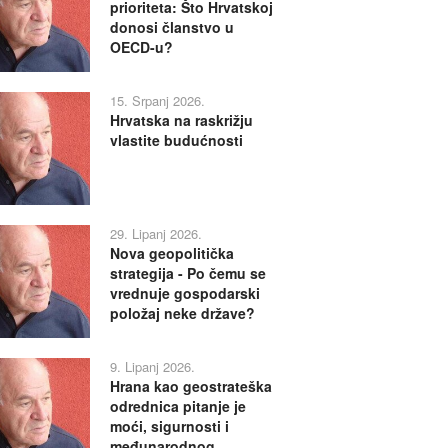
prioriteta: Što Hrvatskoj
donosi članstvo u
OECD-u?
15. Srpanj 2026.
Hrvatska na raskrižju
vlastite budućnosti
29. Lipanj 2026.
Nova geopolitička
strategija - Po čemu se
vrednuje gospodarski
položaj neke države?
9. Lipanj 2026.
Hrana kao geostrateška
odrednica pitanje je
moći, sigurnosti i
međunarodnog