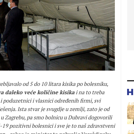
bljavalo od 5 do 10 litara kisika po bolesniku,
va daleko veće količine kisika
i na to treba
 poduzetnici i vlasnici određenih firmi, svi
enja. Ista stvar je svugdje u zemlji, zato je od
 u Zagrebu, pa smo bolnicu u Dubravi dogovorili
-19 pozitivni bolesnici i sve je to naš zdravstveni