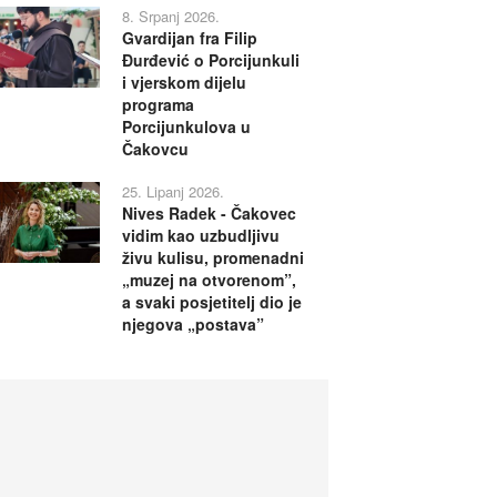
8. Srpanj 2026.
Gvardijan fra Filip
Đurđević o Porcijunkuli
i vjerskom dijelu
programa
Porcijunkulova u
Čakovcu
25. Lipanj 2026.
Nives Radek - Čakovec
vidim kao uzbudljivu
živu kulisu, promenadni
„muzej na otvorenom”,
a svaki posjetitelj dio je
njegova „postava”