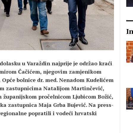
I
 dolasku u Varaždin najprije je održao kraći
imirom Čačićem, njegovim zamjenikom
 Opće bolnice dr. med. Nenadom Kudelićem
im zastupnicima Natalijom Martinčević,
 županijskom pročelnicom Ljubicom Božić,
rska zastupnica Maja Grba Bujević. Na press-
regionalne popratili i vodeći hrvatski