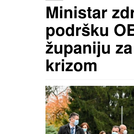
Ministar zd
podršku OB
županiju z
krizom