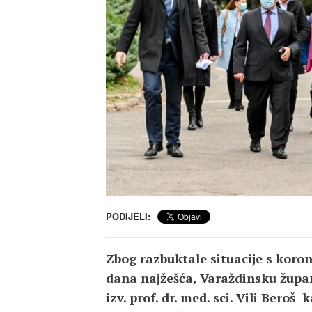
PODIJELI:
Zbog razbuktale situacije s koro
dana najžešća, Varaždinsku župan
izv. prof. dr. med. sci. Vili Ber