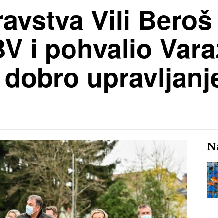
ravstva Vili Beroš
V i pohvalio Var
a dobro upravljan
Na