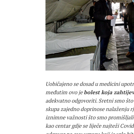
Uobičajeno se dosad u medicini upotre
međutim ovo je
bolest koja zahtije
adekvatno odgovoriti. Sretni smo što i
skupa zajedno doprinose nalaženju rješ
iznimne važnosti što smo promišljali
kao centar gdje se liječe najteži Covid