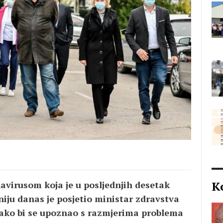
K
navirusom koja je u posljednjih desetak
iju danas je posjetio ministar zdravstva
oš kako bi se upoznao s razmjerima problema