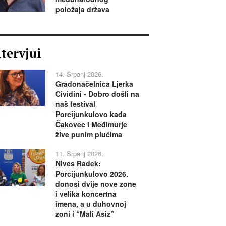
položaja država
ntervjui
14. Srpanj 2026.
Gradonačelnica Ljerka
Cividini - Dobro došli na
naš festival
Porcijunkulovo kada
Čakovec i Međimurje
žive punim plućima
11. Srpanj 2026.
Nives Radek:
Porcijunkulovo 2026.
donosi dvije nove zone
i velika koncertna
imena, a u duhovnoj
zoni i “Mali Asiz”