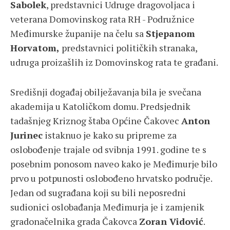
Sabolek
, predstavnici Udruge dragovoljaca i
veterana Domovinskog rata RH - Podružnice
Međimurske županije na čelu sa
Stjepanom
Horvatom,
predstavnici političkih stranaka,
udruga proizašlih iz Domovinskog rata te građani.
Središnji događaj obilježavanja bila je svečana
akademija u Katoličkom domu. Predsjednik
tadašnjeg Kriznog štaba Općine Čakovec
Anton
Jurinec
istaknuo je kako su pripreme za
oslobođenje trajale od svibnja 1991. godine te s
posebnim ponosom naveo kako je Međimurje bilo
prvo u potpunosti oslobođeno hrvatsko područje.
Jedan od sugrađana koji su bili neposredni
sudionici oslobađanja Međimurja je i zamjenik
gradonačelnika grada Čakovca
Zoran Vidović
.