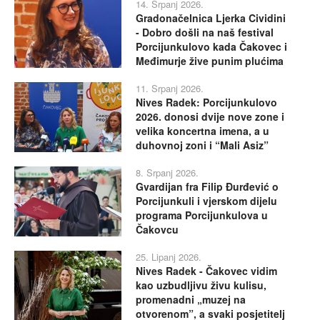
14. Srpanj 2026.
Gradonačelnica Ljerka Cividini
- Dobro došli na naš festival
Porcijunkulovo kada Čakovec i
Međimurje žive punim plućima
11. Srpanj 2026.
Nives Radek: Porcijunkulovo
2026. donosi dvije nove zone i
velika koncertna imena, a u
duhovnoj zoni i “Mali Asiz”
8. Srpanj 2026.
Gvardijan fra Filip Đurđević o
Porcijunkuli i vjerskom dijelu
programa Porcijunkulova u
Čakovcu
25. Lipanj 2026.
Nives Radek - Čakovec vidim
kao uzbudljivu živu kulisu,
promenadni „muzej na
otvorenom”, a svaki posjetitelj