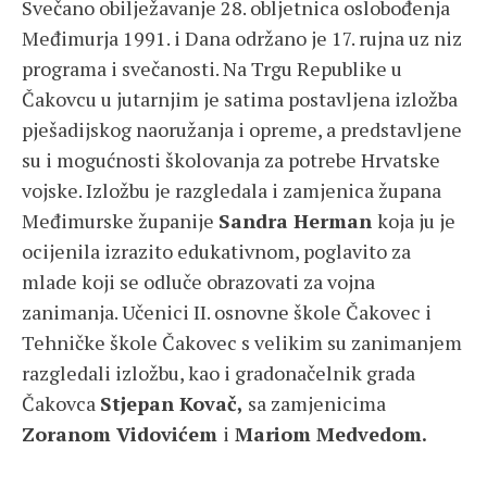
Svečano obilježavanje 28. obljetnica oslobođenja
Međimurja 1991. i Dana održano je 17. rujna uz niz
programa i svečanosti. Na Trgu Republike u
Čakovcu u jutarnjim je satima postavljena izložba
pješadijskog naoružanja i opreme, a predstavljene
su i mogućnosti školovanja za potrebe Hrvatske
vojske. Izložbu je razgledala i zamjenica župana
Međimurske županije
Sandra Herman
koja ju je
ocijenila izrazito edukativnom, poglavito za
mlade koji se odluče obrazovati za vojna
zanimanja. Učenici II. osnovne škole Čakovec i
Tehničke škole Čakovec s velikim su zanimanjem
razgledali izložbu, kao i gradonačelnik grada
Čakovca
Stjepan Kovač,
sa zamjenicima
Zoranom Vidovićem
i
Mariom Medvedom.