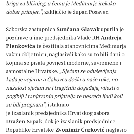
brigu za bližnjeg, u čemu je Međimurje itekako
dobar primjer.“,
zaključio je župan Posavec.
Saborska zastupnica
Sunčana Glavak
uputila je
pozdrave u ime predsjednika Vlade RH
Andreja
Plenkovića
te čestitala stanovnicima Međimurja
važnu obljetnicu, naglasivši kako su to bili dani o
kojima se pisala povijest moderne, suvremene i
samostalne Hrvatske.
„Sjećam se oduševljenja
kada je vojarna u Čakovcu došla u naše ruke, no
nažalost sjećam se i tragičnih događaja, vijesti o
pogibiji i ranjavanju prijatelja te nesreća ljudi koji
su bili prognani“,
istaknuo
je
izaslanik
predsjednika Hrvatskog sabora
Dražen Srpak
, dok je izaslanik predsjednice
Republike Hrvatske
Zvonimir Čurković
naglasio