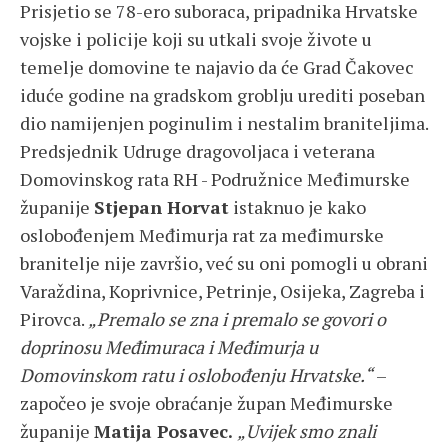
Prisjetio se 78-ero suboraca, pripadnika Hrvatske
vojske i policije koji su utkali svoje živote u
temelje domovine te najavio da će Grad Čakovec
iduće godine na gradskom groblju urediti poseban
dio namijenjen poginulim i nestalim braniteljima.
Predsjednik
Udruge dragovoljaca i veterana
Domovinskog rata RH - Podružnice Međimurske
županije
Stjepan Horvat
istaknuo je kako
oslobođenjem Međimurja rat za međimurske
branitelje nije završio, već su oni pomogli u obrani
Varaždina, Koprivnice, Petrinje, Osijeka, Zagreba i
Pirovca.
„Premalo se zna i premalo se govori o
doprinosu Međimuraca i Međimurja u
Domovinskom ratu i oslobođenju Hrvatske.“
–
započeo je svoje obraćanje župan Međimurske
županije
Matija Posavec.
„Uvijek smo znali