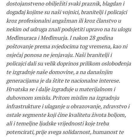
dostojanstveno obilježiti svaki praznik, blagdan i
događaj kojime su naši vojnici, branitelji i policajci
kroz profesionalni angažman ili kroz članstvo u
nekim od udruga znali podsjetiti upravo na tu ulogu
Međimuraca i Međimurja. I nakon 28 godina
poštovanje prema svjedocima tog vremena, kao ni
osjećaj ponosa ne jenjavaju. Naši branitelji i
policajci dali su velik doprinos prilikom oslobođenja
te izgradnje naše domovine, a na
današnjim
generacijama je da štite te nacionalne interese.
Hrvatska se i dalje izgrađuje u materijalnom i
duhovnom smislu. Pritom mislim na izgradnju
infrastrukture i ulaganje u obrazovanje, zdravstvo i
ostale segmente koji čine kvalitetu života boljom,
ali i temeljne ljudske vrijednosti koje treba
potencirati, prije svega solidarnost, humanost te