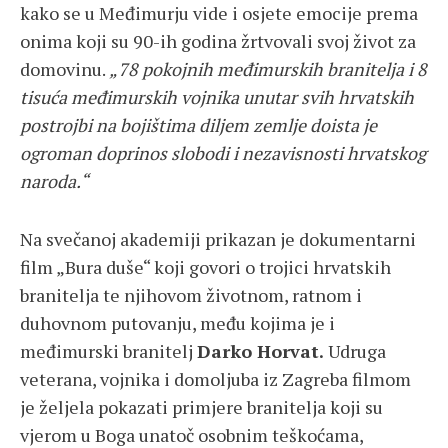
kako se u Međimurju vide i osjete emocije prema
onima koji su 90-ih godina žrtvovali svoj život za
domovinu.
„78 pokojnih međimurskih branitelja i 8
tisuća međimurskih vojnika unutar svih hrvatskih
postrojbi na bojištima diljem zemlje doista je
ogroman doprinos slobodi i nezavisnosti hrvatskog
naroda.“
Na svečanoj akademiji prikazan je dokumentarni
film „Bura duše“ koji govori o trojici hrvatskih
branitelja te njihovom životnom, ratnom i
duhovnom putovanju, među kojima je i
međimurski branitelj
Darko Horvat.
Udruga
veterana, vojnika i domoljuba iz Zagreba filmom
je željela pokazati primjere branitelja koji su
vjerom u Boga unatoč osobnim teškoćama,