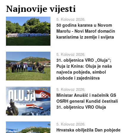
Najnovije vijesti
5. Kolovoz 2026.
50 godina karatea u Novom
Marofu - Novi Marof domaćin
karatistima iz zemlje i svijeta
5. Kolovoz 2026.
31. obljetnica VRO „Oluja“;
Puja iz Knina: Oluja je naša
najveća pobjeda, simbol
slobode i zajedništva
5. Kolovoz 2026.
Ministar Anušić i načelnik GS
OSRH general Kundid čestitali
31. obljetnicu VRO Oluja
5. Kolovoz 2026.
Hrvatska obilježila Dan pobjede