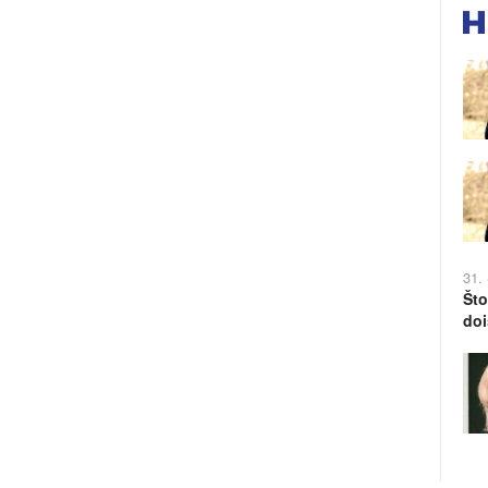
31.
Što
doi