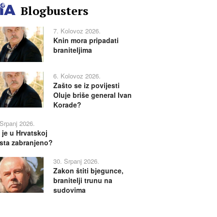
Blogbusters
7. Kolovoz 2026.
Knin mora pripadati
braniteljima
6. Kolovoz 2026.
Zašto se iz povijesti
Oluje briše general Ivan
Korade?
 Srpanj 2026.
 je u Hrvatskoj
sta zabranjeno?
30. Srpanj 2026.
Zakon štiti bjegunce,
branitelji trunu na
sudovima