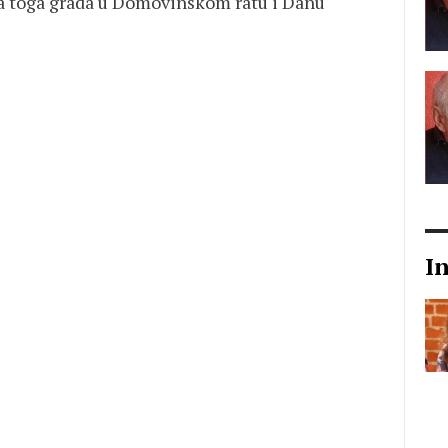
nja toga grada u Domovinskom ratu i Danu
I