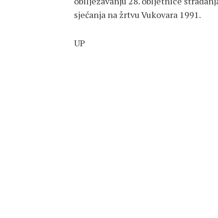
obilježavanju 28. obljetnice strada
sjećanja na žrtvu Vukovara 1991.
UP