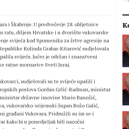
K
ra i Škabrnje. U predvečerje 28. obljetnice
ratu, diljem Hrvatske i u dvorištu vukovarske
jenje svijeća kod Spomenika za žrtve agresije na
Republike Kolinda Grabar-Kitarović sudjelovala
alila svijeću. Jučer je održan i znanstveni
ke ratne mornarice Sveti Juraj.
ovarci, sudjelovali su te svijeće upalili i
europskih poslova Gordan Grlić-Radman, ministar
 ministar državne imovine Mario Banožić,
a, vukovarsko-srijemski župan Božo Galić,
ni građani Vukovara. Pridružili su im se i
ar kako bi u ponedjeljak bili nazočni