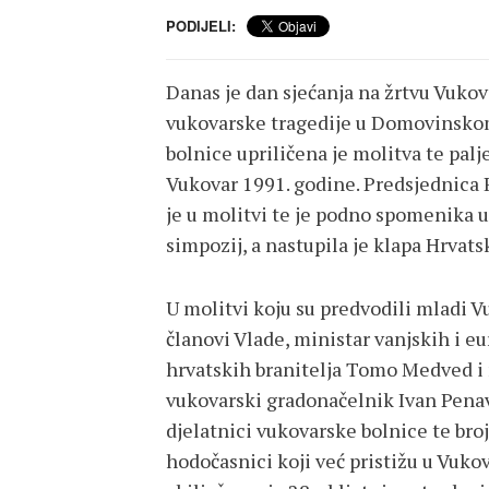
PODIJELI:
Danas je dan sjećanja na žrtvu Vukova
vukovarske tragedije u Domovinskom 
bolnice upriličena je molitva te pal
Vukovar 1991. godine. Predsjednica 
je u molitvi te je podno spomenika up
simpozij, a nastupila je klapa Hrvats
U molitvi koju su predvodili mladi Vuk
članovi Vlade, ministar vanjskih i 
hrvatskih branitelja Tomo Medved i
vukovarski gradonačelnik Ivan Penav
djelatnici vukovarske bolnice te broj
hodočasnici koji već pristižu u Vukov