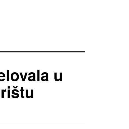
elovala u
rištu