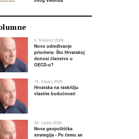
ovog vikenda
olumne
6. Kolovoz 2026.
Novo određivanje
prioriteta: Što Hrvatskoj
donosi članstvo u
OECD-u?
15. Srpanj 2026.
Hrvatska na raskrižju
vlastite budućnosti
29. Lipanj 2026.
Nova geopolitička
strategija - Po čemu se