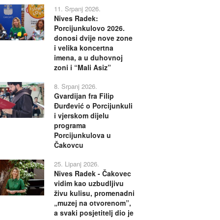
11. Srpanj 2026.
Nives Radek:
Porcijunkulovo 2026.
donosi dvije nove zone
i velika koncertna
imena, a u duhovnoj
zoni i “Mali Asiz”
8. Srpanj 2026.
Gvardijan fra Filip
Đurđević o Porcijunkuli
i vjerskom dijelu
programa
Porcijunkulova u
Čakovcu
25. Lipanj 2026.
Nives Radek - Čakovec
vidim kao uzbudljivu
živu kulisu, promenadni
„muzej na otvorenom”,
a svaki posjetitelj dio je