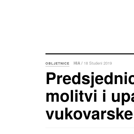
HIA /
18 Studeni 2019
OBLJETNICE
Predsjednic
molitvi i up
vukovarske