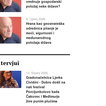
vrednuje gospodarski
položaj neke države?
9. Lipanj 2026.
Hrana kao geostrateška
odrednica pitanje je
moći, sigurnosti i
međunarodnog
položaja država
ntervjui
14. Srpanj 2026.
Gradonačelnica Ljerka
Cividini - Dobro došli na
naš festival
Porcijunkulovo kada
Čakovec i Međimurje
žive punim plućima