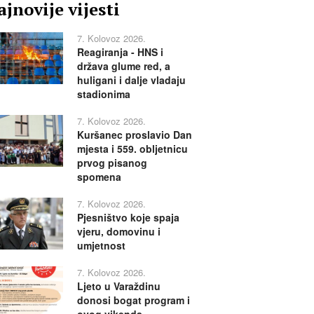
jnovije vijesti
7. Kolovoz 2026.
Reagiranja - HNS i
država glume red, a
huligani i dalje vladaju
stadionima
7. Kolovoz 2026.
Kuršanec proslavio Dan
mjesta i 559. obljetnicu
prvog pisanog
spomena
7. Kolovoz 2026.
Pjesništvo koje spaja
vjeru, domovinu i
umjetnost
7. Kolovoz 2026.
Ljeto u Varaždinu
donosi bogat program i