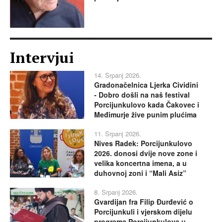
Intervjui
14. Srpanj 2026.
Gradonačelnica Ljerka Cividini
- Dobro došli na naš festival
Porcijunkulovo kada Čakovec i
Međimurje žive punim plućima
11. Srpanj 2026.
Nives Radek: Porcijunkulovo
2026. donosi dvije nove zone i
velika koncertna imena, a u
duhovnoj zoni i “Mali Asiz”
8. Srpanj 2026.
Gvardijan fra Filip Đurđević o
Porcijunkuli i vjerskom dijelu
programa Porcijunkulova u