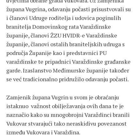
uvjetima obrane grada Vukovara. Uz zamjenika
župana Vugrina, odavanju počasti prisustvovali su
i članovi Udruge roditelja i udovica poginulih
branitelja Domovinskog rata Varaždinske
županije, članovi ŽZU HVIDR-e Varaždinske
županije, članovi ostalih braniteljskih udruga s
područja Županije kao i predstavnici PU
varaždinske te pripadnici Varaždinske građanske
garde. Izaslanstvo Međimurske županije također
se već tradicionalno pridružilo odavanju počasti.
Zamjenik župana Vugrin u svom je obraćanju
istaknuo važnost obilježavanja ovih dana te je
naznačio kako su mnogobrojni Varaždinci branili
Vukovar stvarajući tako neraskidivu povezanost
između Vukovara i Varaždina.