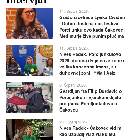
14. Srpanj 2026.
Gradonačelnica Ljerka Cividini
- Dobro došli na naš festival
Porcijunkulovo kada Čakovec i
Međimurje žive punim plućima
11. Srpanj 2026.
Nives Radek: Porcijunkulovo
2026. donosi dvije nove zone i
velika koncertna imena, a u
duhovnoj zoni i “Mali Asiz”
8. Srpanj 2026.
Gvardijan fra Filip Đurđević o
Porcijunkuli i vjerskom dijelu
programa Porcijunkulova u
Čakovcu
25. Lipanj 2026.
Nives Radek - Čakovec vidim
kao uzbudljivu živu kulisu,