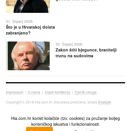
31. Srpanj 2026.
Što je u Hrvatskoj doista
zabranjeno?
30. Srpanj 2026.
Zakon štiti bjegunce, branitelji
trunu na sudovima
Impressum
|
O nama
|
Uvjeti korištenja
|
Cjenik usluga
Copyright © 2018 Hia.com.hr. Sva prava pridržana. Izrada
Exabyte
Hia.com.hr koristi kolačiće (tzv. cookies) za pružanje boljeg
korisničkog iskustva i funkcionalnosti.