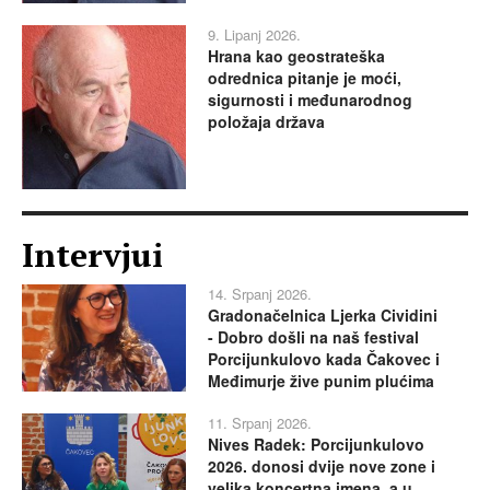
9. Lipanj 2026.
Hrana kao geostrateška
odrednica pitanje je moći,
sigurnosti i međunarodnog
položaja država
Intervjui
14. Srpanj 2026.
Gradonačelnica Ljerka Cividini
- Dobro došli na naš festival
Porcijunkulovo kada Čakovec i
Međimurje žive punim plućima
11. Srpanj 2026.
Nives Radek: Porcijunkulovo
2026. donosi dvije nove zone i
velika koncertna imena, a u