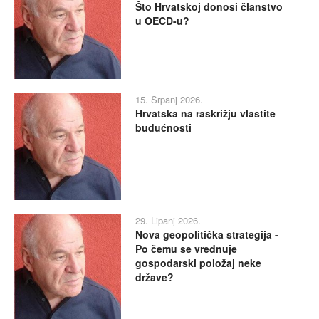
Što Hrvatskoj donosi članstvo
u OECD-u?
15. Srpanj 2026.
Hrvatska na raskrižju vlastite
budućnosti
29. Lipanj 2026.
Nova geopolitička strategija -
Po čemu se vrednuje
gospodarski položaj neke
države?