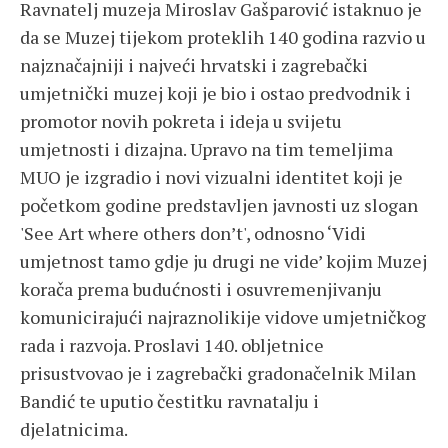
Ravnatelj muzeja Miroslav Gašparović istaknuo je
da se Muzej tijekom proteklih 140 godina razvio u
najznačajniji i najveći hrvatski i zagrebački
umjetnički muzej koji je bio i ostao predvodnik i
promotor novih pokreta i ideja u svijetu
umjetnosti i dizajna. Upravo na tim temeljima
MUO je izgradio i novi vizualni identitet koji je
početkom godine predstavljen javnosti uz slogan
'See Art where others don’t', odnosno ‘Vidi
umjetnost tamo gdje ju drugi ne vide’ kojim Muzej
korača prema budućnosti i osuvremenjivanju
komunicirajući najraznolikije vidove umjetničkog
rada i razvoja. Proslavi 140. obljetnice
prisustvovao je i zagrebački gradonačelnik Milan
Bandić te uputio čestitku ravnatalju i
djelatnicima.