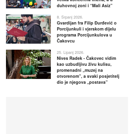
duhovnoj zoni i “Mali Asiz”
8. Srpanj 2026.
Gvardijan fra Filip Đurđević o
Porcijunkuli i vjerskom dijelu
programa Porcijunkulova u
Čakovcu
25. Lipanj 2026.
Nives Radek - Čakovec vidim
kao uzbudljivu živu kulisu,
promenadni „muzej na
otvorenom”, a svaki posjetitelj
dio je njegova „postava”