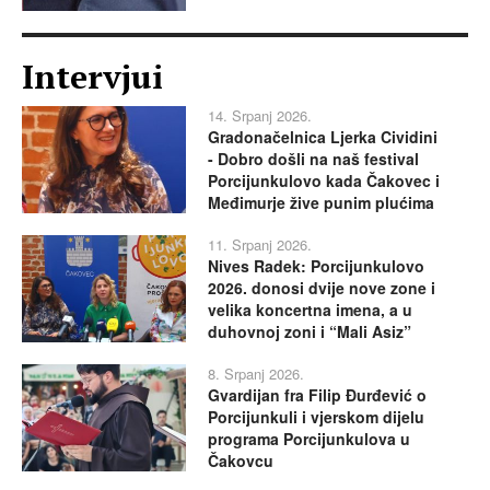
Intervjui
14. Srpanj 2026.
Gradonačelnica Ljerka Cividini
- Dobro došli na naš festival
Porcijunkulovo kada Čakovec i
Međimurje žive punim plućima
11. Srpanj 2026.
Nives Radek: Porcijunkulovo
2026. donosi dvije nove zone i
velika koncertna imena, a u
duhovnoj zoni i “Mali Asiz”
8. Srpanj 2026.
Gvardijan fra Filip Đurđević o
Porcijunkuli i vjerskom dijelu
programa Porcijunkulova u
Čakovcu