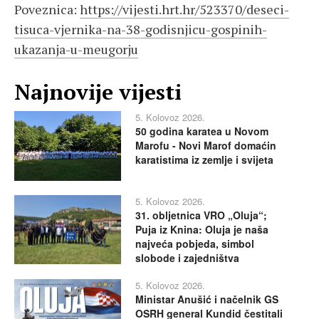
Poveznica:
https://vijesti.hrt.hr/523370/deseci-
tisuca-vjernika-na-38-godisnjicu-gospinih-
ukazanja-u-meugorju
Najnovije vijesti
5. Kolovoz 2026.
50 godina karatea u Novom
Marofu - Novi Marof domaćin
karatistima iz zemlje i svijeta
5. Kolovoz 2026.
31. obljetnica VRO „Oluja“;
Puja iz Knina: Oluja je naša
najveća pobjeda, simbol
slobode i zajedništva
5. Kolovoz 2026.
Ministar Anušić i načelnik GS
OSRH general Kundid čestitali