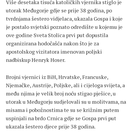
Više desetaka tisuća katoličkih vjernika stiglo je
utorak Međugorje gdje se prije 38 godina, po
tvrdnjama šestero vidjelaca, ukazala Gospa i koje
je postalo svjetski poznato odredište u kojemu je
ove godine Sveta Stolica prvi put dopustila
organizirana hodočašća nakon što je za
apostolskog vizitatora imenovan poljski
nadbiskup Henryk Hoser.
Brojni vjernici iz BiH, Hrvatske, Francuske,
Njemačke, Austrije, Poljske, ali i cijeloga svijeta, a
među njima je velik broj noću stigao pješice, u
utorak u Međugorju sudjelovali su u molitvama, na
misama i pobožnostima te su se križnim putem
uspinjali na brdo Crnica gdje se Gospa prvi put
ukazala šestero djece prije 38 godina.