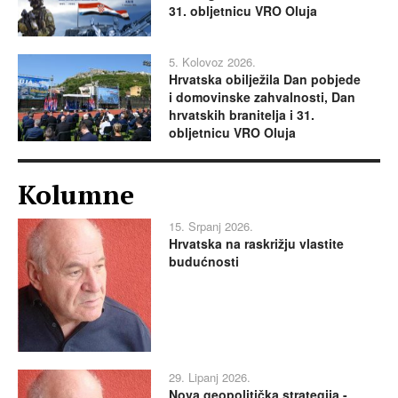
31. obljetnicu VRO Oluja
5. Kolovoz 2026.
Hrvatska obilježila Dan pobjede
i domovinske zahvalnosti, Dan
hrvatskih branitelja i 31.
obljetnicu VRO Oluja
Kolumne
15. Srpanj 2026.
Hrvatska na raskrižju vlastite
budućnosti
29. Lipanj 2026.
Nova geopolitička strategija -