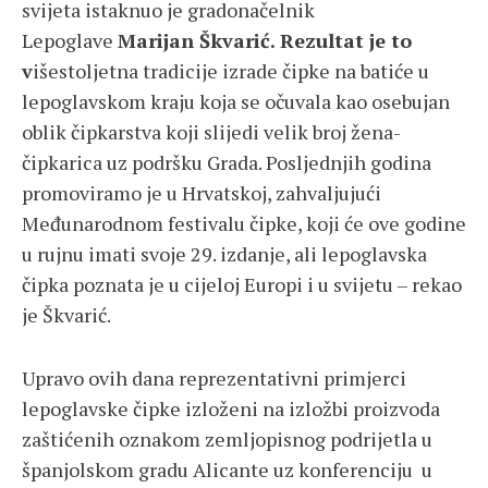
svijeta istaknuo je gradonačelnik
Lepoglave
Marijan Škvarić. Rezultat je to
v
išestoljetna tradicije izrade čipke na batiće u
lepoglavskom kraju koja se očuvala kao osebujan
oblik čipkarstva koji slijedi velik broj žena-
čipkarica uz podršku Grada. Posljednjih godina
promoviramo je u Hrvatskoj, zahvaljujući
Međunarodnom festivalu čipke, koji će ove godine
u rujnu imati svoje 29. izdanje, ali lepoglavska
čipka poznata je u cijeloj Europi i u svijetu – rekao
je Škvarić.
Upravo ovih dana reprezentativni primjerci
lepoglavske čipke izloženi na izložbi proizvoda
zaštićenih oznakom zemljopisnog podrijetla u
španjolskom gradu Alicante uz konferenciju u