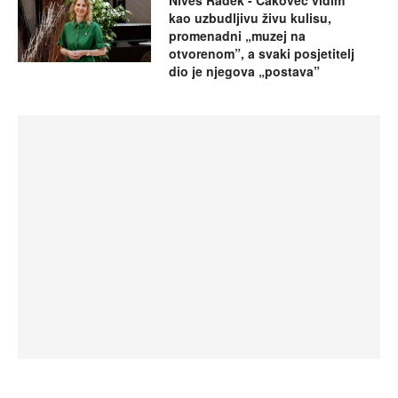
Nives Radek - Čakovec vidim
kao uzbudljivu živu kulisu,
promenadni „muzej na
otvorenom”, a svaki posjetitelj
dio je njegova „postava”