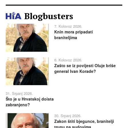
Blogbusters
7. Kolovoz 2026.
Knin mora pripadati
braniteljima
6. Kolovoz 2026.
Zašto se iz povijesti Oluje briše
general Ivan Korade?
31. Srpanj 2026.
Što je u Hrvatskoj doista
zabranjeno?
30. Srpanj 2026.
Zakon štiti bjegunce, branitelji
trunu na sudovima