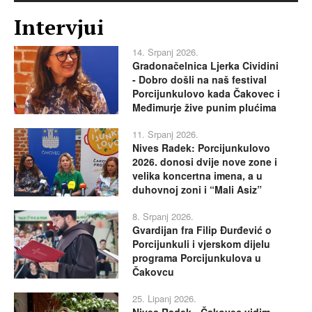
Intervjui
14. Srpanj 2026.
Gradonačelnica Ljerka Cividini
- Dobro došli na naš festival
Porcijunkulovo kada Čakovec i
Međimurje žive punim plućima
11. Srpanj 2026.
Nives Radek: Porcijunkulovo
2026. donosi dvije nove zone i
velika koncertna imena, a u
duhovnoj zoni i “Mali Asiz”
8. Srpanj 2026.
Gvardijan fra Filip Đurđević o
Porcijunkuli i vjerskom dijelu
programa Porcijunkulova u
Čakovcu
25. Lipanj 2026.