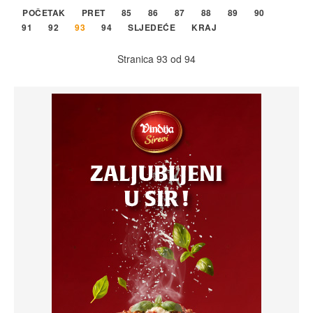
POČETAK
PRET
85
86
87
88
89
90
91
92
93
94
SLJEDEĆE
KRAJ
Stranica 93 od 94