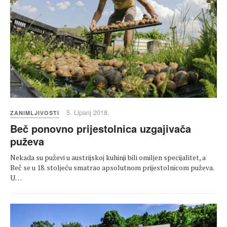
5. Lipanj 2018.
ZANIMLJIVOSTI
Beč ponovno prijestolnica uzgajivača
puževa
Nekada su puževi u austrijskoj kuhinji bili omiljen specijalitet, a
Beč se u 18. stoljeću smatrao apsolutnom prijestolnicom puževa.
U…