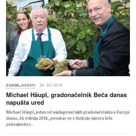
24. Svi 2018.
ZANIMLJIVOSTI
Michael Häupl, gradonačelnik Beča danas
napušta ured
Michael Häupl, jedan od najdugovječnijih gradonačelnika u Europi
danas, 24. svibnja 2018., povukao se s funkcije mjesta šefa
pokrajinske i…