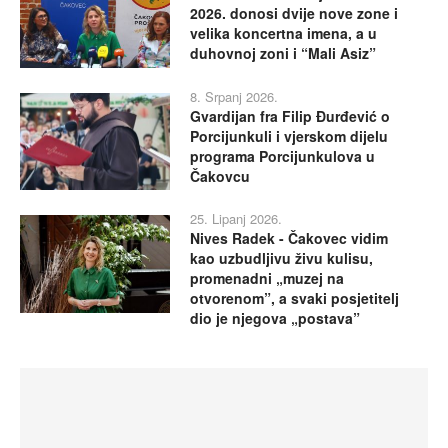
2026. donosi dvije nove zone i
velika koncertna imena, a u
duhovnoj zoni i “Mali Asiz”
8. Srpanj 2026.
Gvardijan fra Filip Đurđević o
Porcijunkuli i vjerskom dijelu
programa Porcijunkulova u
Čakovcu
25. Lipanj 2026.
Nives Radek - Čakovec vidim
kao uzbudljivu živu kulisu,
promenadni „muzej na
otvorenom”, a svaki posjetitelj
dio je njegova „postava”