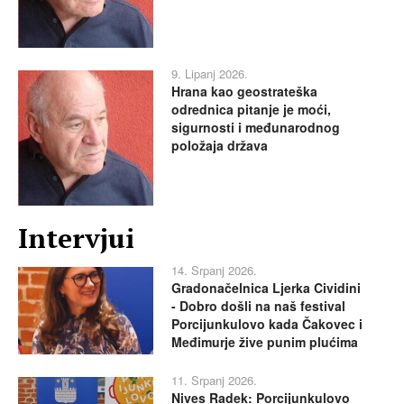
9. Lipanj 2026.
Hrana kao geostrateška
odrednica pitanje je moći,
sigurnosti i međunarodnog
položaja država
Intervjui
14. Srpanj 2026.
Gradonačelnica Ljerka Cividini
- Dobro došli na naš festival
Porcijunkulovo kada Čakovec i
Međimurje žive punim plućima
11. Srpanj 2026.
Nives Radek: Porcijunkulovo