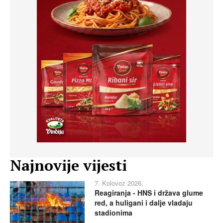
Najnovije vijesti
7. Kolovoz 2026.
Reagiranja - HNS i država glume
red, a huligani i dalje vladaju
stadionima