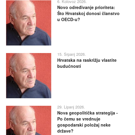
6. Kolovoz 2026.
Novo određivanje prioriteta:
Što Hrvatskoj donosi članstvo
u OECD-u?
15. Srpanj 2026.
Hrvatska na raskrižju vlastite
budućnosti
29. Lipanj 2026.
Nova geopolitička strategija -
Po čemu se vrednuje
gospodarski položaj neke
države?