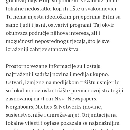
gradova) najvažniji su problemi vezani uz „male“
lokalne nedostatke koji ih tište u svakodnevici.
Tu nema mjesta ideološkim prijeporima. Bitni su
samo ljudi i jasni, ostvarivi programi. Taj okvir
obuhvaća područje njihova interesa, ali i
mogućnosti neposrednog utjecaja, što je sve
izraženiji zahtjev stanovništva.
Prostorno vezane informacije su i ostaju
najtraženiji sadržaj novina i medija ukupno.
Ustvari, izmjene na medijskom tržištu usmjerile
su lokalno novinsko tržište prema novoj strategiji
zasnovanoj na «Four N's» - Newspapers,
Neighbours, Niches & Networks (novine,
susjedstvo, niše i umrežavanje). Orijentacija na
lokalne vijesti i oglase pokazala se najsnažnijim