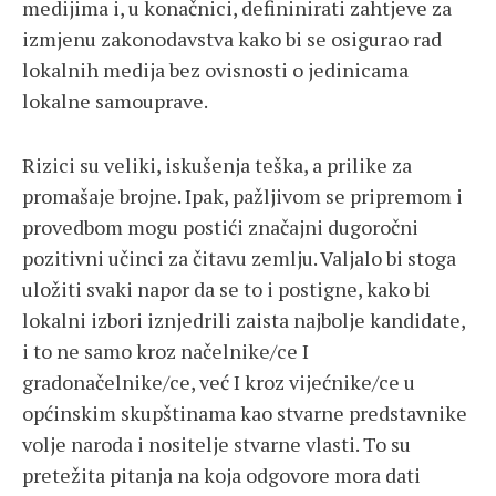
medijima i, u konačnici, defininirati zahtjeve za
izmjenu zakonodavstva kako bi se osigurao rad
lokalnih medija bez ovisnosti o jedinicama
lokalne samouprave.
Rizici su veliki, iskušenja teška, a prilike za
promašaje brojne. Ipak, pažljivom se pripremom i
provedbom mogu postići značajni dugoročni
pozitivni učinci za čitavu zemlju. Valjalo bi stoga
uložiti svaki napor da se to i postigne, kako bi
lokalni izbori iznjedrili zaista najbolje kandidate,
i to ne samo kroz načelnike/ce I
gradonačelnike/ce, već I kroz vijećnike/ce u
općinskim skupštinama kao stvarne predstavnike
volje naroda i nositelje stvarne vlasti. To su
pretežita pitanja na koja odgovore mora dati