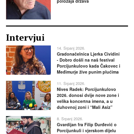
položaja država
Intervjui
14. Srpanj 2026.
Gradonačelnica Ljerka Cividini
- Dobro došli na naš festival
Porcijunkulovo kada Čakovec i
Međimurje žive punim plućima
11. Srpanj 2026.
Nives Radek: Porcijunkulovo
2026. donosi dvije nove zone i
velika koncertna imena, a u
duhovnoj zoni i “Mali Asiz”
8. Srpanj 2026.
Gvardijan fra Filip Đurđević o
Porcijunkuli i vjerskom dijelu