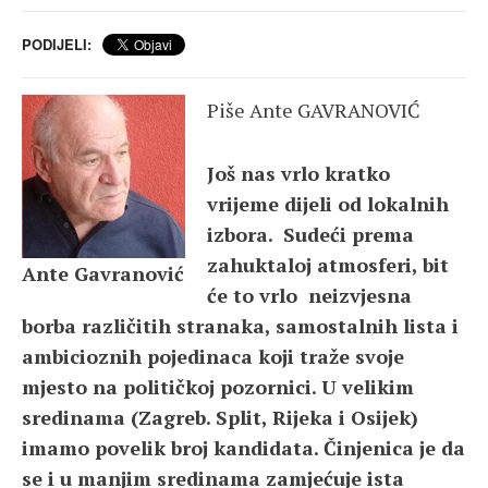
PODIJELI:
Piše Ante GAVRANOVIĆ
Još nas vrlo kratko
vrijeme dijeli od lokalnih
izbora. Sudeći prema
zahuktaloj atmosferi, bit
Ante Gavranović
će to vrlo neizvjesna
borba različitih stranaka, samostalnih lista i
ambicioznih pojedinaca koji traže svoje
mjesto na političkoj pozornici. U velikim
sredinama (Zagreb. Split, Rijeka i Osijek)
imamo povelik broj kandidata. Činjenica je da
se i u manjim sredinama zamjećuje ista