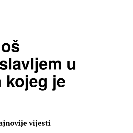
doš
 slavljem u
 kojeg je
jnovije vijesti