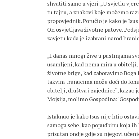
shvatiti samo u vjeri. „U svjetlu vj
tu tajnu, a znakovi koje možemo razu
propovjednik. Poručio je kako je Isus
On osvjetljava životne putove. Podsj
zavjetu kada je izabrani narod hranio
„I danas mnogi žive u pustinjama sv
usamljeni, kad nema mira u obitelj
životne brige, kad zaboravimo Boga 
takvim trenucima može doći do loma,
obitelji, društva i zajednice“, kazao 
Mojsija, molimo Gospodina: 'Gospodin
Istaknuo je kako Isus nije htio ostav
samoga sebe, kao popudbinu koja ih hr
prisutan ondje gdje su njegovi učen