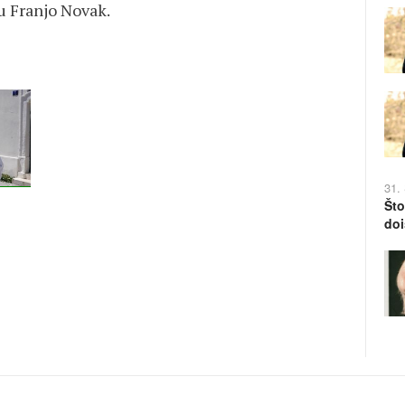
bu Franjo Novak.
31.
Što
doi