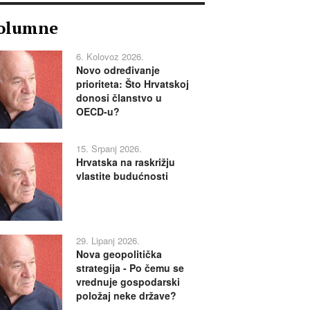
olumne
6. Kolovoz 2026.
Novo određivanje
prioriteta: Što Hrvatskoj
donosi članstvo u
OECD-u?
15. Srpanj 2026.
Hrvatska na raskrižju
vlastite budućnosti
29. Lipanj 2026.
Nova geopolitička
strategija - Po čemu se
vrednuje gospodarski
položaj neke države?