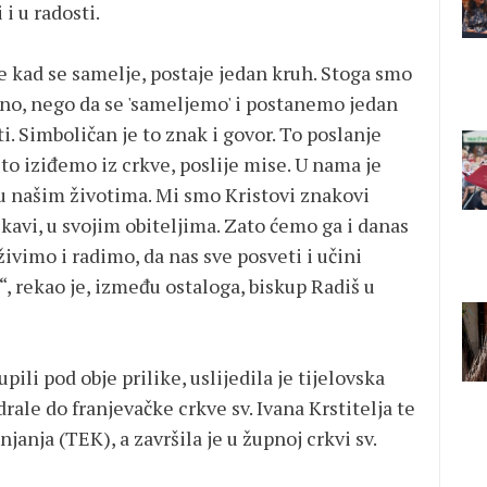
 i u radosti.
e kad se samelje, postaje jedan kruh. Stoga smo
rno, nego da se 'sameljemo' i postanemo jedan
. Simboličan je to znak i govor. To poslanje
o iziđemo iz crkve, poslije mise. U nama je
i u našim životima. Mi smo Kristovi znakovi
a kavi, u svojim obiteljima. Zato ćemo ga i danas
živimo i radimo, da nas sve posveti i učini
, rekao je, između ostaloga, biskup Radiš u
pili pod obje prilike, uslijedila je tijelovska
ale do franjevačke crkve sv. Ivana Krstitelja te
janja (TEK), a završila je u župnoj crkvi sv.