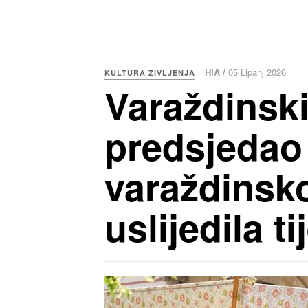
HIA /
05 Lipanj 2026
KULTURA ŽIVLJENJA
Varaždinsk
predsjedao 
varaždinsko
uslijedila t