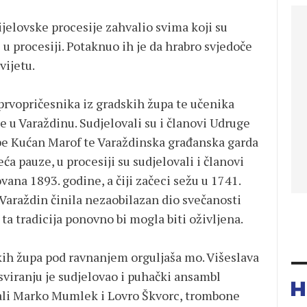
ijelovske procesije zahvalio svima koji su
i u procesiji. Potaknuo ih je da hrabro svjedoče
vijetu.
prvopričesnika iz gradskih župa te učenika
 u Varaždinu. Sudjelovali su i članovi Udruge
e Kućan Marof te Varaždinska građanska garda
ća pauze, u procesiji su sudjelovali i članovi
ana 1893. godine, a čiji začeci sežu u 1741.
Varaždin činila nezaobilazan dio svečanosti
 ta tradicija ponovno bi mogla biti oživljena.
kih župa pod ravnanjem orguljaša mo. Višeslava
 sviranju je sudjelovao i puhački ansambl
rali Marko Mumlek i Lovro Škvorc, trombone