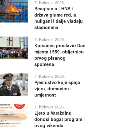
7. Kolovoz 2026.
Reagiranja - HNS i
država glume red, a
huligani i dalje vladaju
stadionima
7. Kolovoz 2026.
Kuršanec proslavio Dan
mjesta i 559. obljetnicu
prvog pisanog
spomena
7. Kolovoz 2026.
Pjesništvo koje spaja
vjeru, domovinu i
umjetnost
7. Kolovoz 2026.
Ljeto u Varaždinu
donosi bogat program i
ovog vikenda