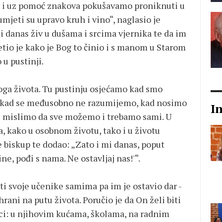
ere i uz pomoć znakova pokušavamo proniknuti u
mjeti su upravo kruh i vino“, naglasio je
 i danas živ u dušama i srcima vjernika te da im
etio je kako je Bog to činio i s manom u Starom
 u pustinji.
oga života. Tu pustinju osjećamo kad smo
i, kad se međusobno ne razumijemo, kad nosimo
I
i mislimo da sve možemo i trebamo sami. U
 kako u osobnom životu, tako i u životu
je biskup te dodao: „Zato i mi danas, poput
e, pođi s nama. Ne ostavljaj nas!'“.
iti svoje učenike samima pa im je ostavio dar -
ani na putu života. Poručio je da On želi biti
ici: u njihovim kućama, školama, na radnim