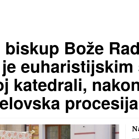
i biskup Bože Ra
je euharistijskim
j katedrali, nakon
ijelovska procesija
Na