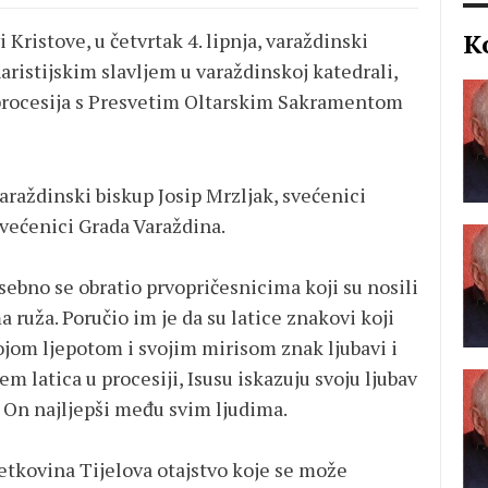
K
 Kristove, u četvrtak 4. lipnja, varaždinski
ristijskim slavljem u varaždinskoj katedrali,
a procesija s Presvetim Oltarskim Sakramentom
.
araždinski biskup Josip Mrzljak, svećenici
svećenici Grada Varaždina.
ebno se obratio prvopričesnicima koji su nosili
ma ruža. Poručio im je da su latice znakovi koji
svojom ljepotom i svojim mirisom znak ljubavi i
m latica u procesiji, Isusu iskazuju svoju ljubav
e On najljepši među svim ljudima.
vetkovina Tijelova otajstvo koje se može