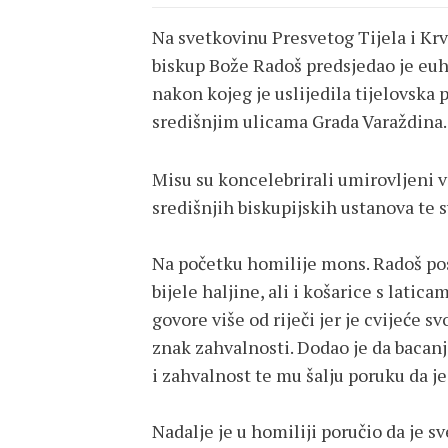
Na svetkovinu Presvetog Tijela i Krvi
biskup Bože Radoš predsjedao je euha
nakon kojeg je uslijedila tijelovsk
središnjim ulicama Grada Varaždina
Misu su koncelebrirali umirovljeni v
središnjih biskupijskih ustanova te 
Na početku homilije mons. Radoš pos
bijele haljine, ali i košarice s latica
govore više od riječi jer je cvijeće 
znak zahvalnosti. Dodao je da bacanje
i zahvalnost te mu šalju poruku da j
Nadalje je u homiliji poručio da je s