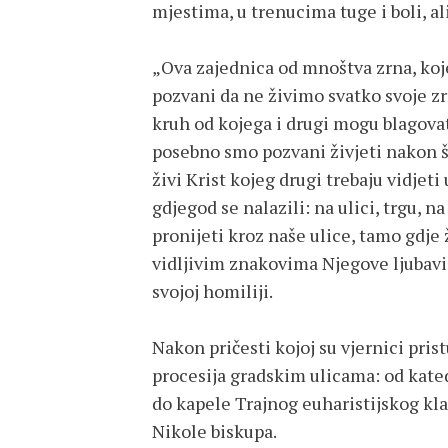
mjestima, u trenucima tuge i boli, ali
„Ova zajednica od mnoštva zrna, koj
pozvani da ne živimo svatko svoje z
kruh od kojega i drugi mogu blagovati
posebno smo pozvani živjeti nakon št
živi Krist kojeg drugi trebaju vidjet
gdjegod se nalazili: na ulici, trgu, n
pronijeti kroz naše ulice, tamo gdje 
vidljivim znakovima Njegove ljubavi“
svojoj homiliji.
Nakon pričesti kojoj su vjernici pristu
procesija gradskim ulicama: od katedr
do kapele Trajnog euharistijskog klan
Nikole biskupa.