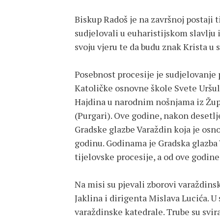
Biskup Radoš je na završnoj postaji t
sudjelovali u euharistijskom slavlju 
svoju vjeru te da budu znak Krista u s
Posebnost procesije je sudjelovanje 
Katoličke osnovne škole Svete Uršule
Hajdina u narodnim nošnjama iz Žup
(Purgari). Ove godine, nakon desetlje
Gradske glazbe Varaždin koja je osnov
godinu. Godinama je Gradska glazba 
tijelovske procesije, a od ove godine
Na misi su pjevali zborovi varaždins
Jaklina i dirigenta Mislava Lucića. U
varaždinske katedrale. Trube su svi