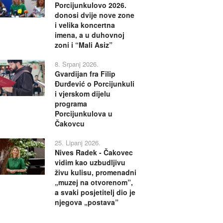
Porcijunkulovo 2026.
donosi dvije nove zone
i velika koncertna
imena, a u duhovnoj
zoni i “Mali Asiz”
8. Srpanj 2026.
Gvardijan fra Filip
Đurđević o Porcijunkuli
i vjerskom dijelu
programa
Porcijunkulova u
Čakovcu
25. Lipanj 2026.
Nives Radek - Čakovec
vidim kao uzbudljivu
živu kulisu, promenadni
„muzej na otvorenom”,
a svaki posjetitelj dio je
njegova „postava”