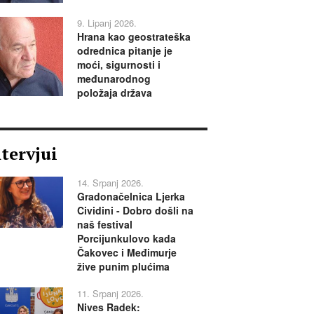
9. Lipanj 2026.
Hrana kao geostrateška
odrednica pitanje je
moći, sigurnosti i
međunarodnog
položaja država
ntervjui
14. Srpanj 2026.
Gradonačelnica Ljerka
Cividini - Dobro došli na
naš festival
Porcijunkulovo kada
Čakovec i Međimurje
žive punim plućima
11. Srpanj 2026.
Nives Radek: