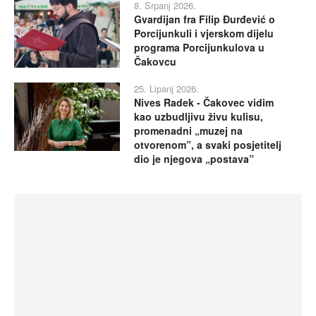
8. Srpanj 2026.
Gvardijan fra Filip Đurđević o
Porcijunkuli i vjerskom dijelu
programa Porcijunkulova u
Čakovcu
25. Lipanj 2026.
Nives Radek - Čakovec vidim
kao uzbudljivu živu kulisu,
promenadni „muzej na
otvorenom”, a svaki posjetitelj
dio je njegova „postava”