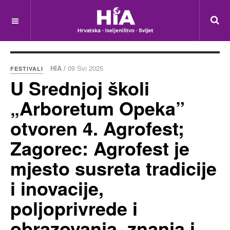
HIA /
09 Svi 2025
FESTIVALI
U Srednjoj školi
„Arboretum Opeka”
otvoren 4. Agrofest;
Zagorec: Agrofest je
mjesto susreta tradicije
i inovacije,
poljoprivrede i
obrazovanja, znanja i