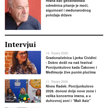
Hrana kao geostrateška
odrednica pitanje je moći,
sigurnosti i međunarodnog
položaja država
Intervjui
14. Srpanj 2026.
Gradonačelnica Ljerka Cividini
- Dobro došli na naš festival
Porcijunkulovo kada Čakovec i
Međimurje žive punim plućima
11. Srpanj 2026.
Nives Radek: Porcijunkulovo
2026. donosi dvije nove zone i
velika koncertna imena, a u
duhovnoj zoni i “Mali Asiz”