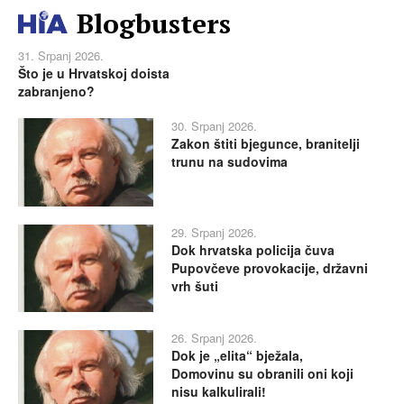
Blogbusters
31. Srpanj 2026.
Što je u Hrvatskoj doista
zabranjeno?
30. Srpanj 2026.
Zakon štiti bjegunce, branitelji
trunu na sudovima
29. Srpanj 2026.
Dok hrvatska policija čuva
Pupovčeve provokacije, državni
vrh šuti
26. Srpanj 2026.
Dok je „elita“ bježala,
Domovinu su obranili oni koji
nisu kalkulirali!