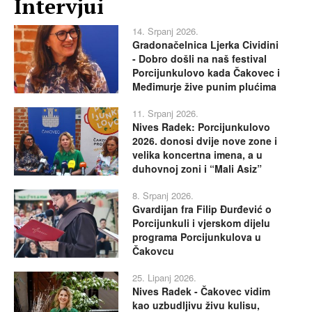
Intervjui
14. Srpanj 2026.
Gradonačelnica Ljerka Cividini
- Dobro došli na naš festival
Porcijunkulovo kada Čakovec i
Međimurje žive punim plućima
11. Srpanj 2026.
Nives Radek: Porcijunkulovo
2026. donosi dvije nove zone i
velika koncertna imena, a u
duhovnoj zoni i “Mali Asiz”
8. Srpanj 2026.
Gvardijan fra Filip Đurđević o
Porcijunkuli i vjerskom dijelu
programa Porcijunkulova u
Čakovcu
25. Lipanj 2026.
Nives Radek - Čakovec vidim
kao uzbudljivu živu kulisu,