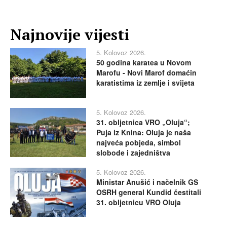
Najnovije vijesti
5. Kolovoz 2026.
50 godina karatea u Novom
Marofu - Novi Marof domaćin
karatistima iz zemlje i svijeta
5. Kolovoz 2026.
31. obljetnica VRO „Oluja“;
Puja iz Knina: Oluja je naša
najveća pobjeda, simbol
slobode i zajedništva
5. Kolovoz 2026.
Ministar Anušić i načelnik GS
OSRH general Kundid čestitali
31. obljetnicu VRO Oluja