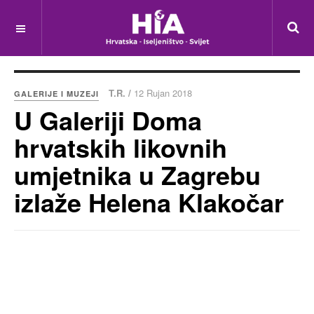
T.R. /
12 Rujan 2018
GALERIJE I MUZEJI
U Galeriji Doma
hrvatskih likovnih
umjetnika u Zagrebu
izlaže Helena Klakočar