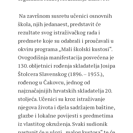
Na završnom susretu učenici osnovnih
škola, njih jedanaest, predstavit će
rezultate svog istraživačkog rada i
predmete koje su odabrali i proučavali u
okviru programa „Mali školski kustosi“.
Ovogodišnja manifestacija posvećena je
130. obljetnici rođenja skladatelja Josipa
Štolcera Slavenskog (1896. – 1955.),
rođenog u Čakovcu, jednog od
najznačajnijih hrvatskih skladatelja 20.
stoljeća. Učenici su kroz istraživanje
njegova života i djela sadržajem baštine,
glazbe i lokalne povijesti s predmetima
iz vlastitog okruženja. Svaki sudionik
nastupit će u ulozi „malog kustosa“ te će