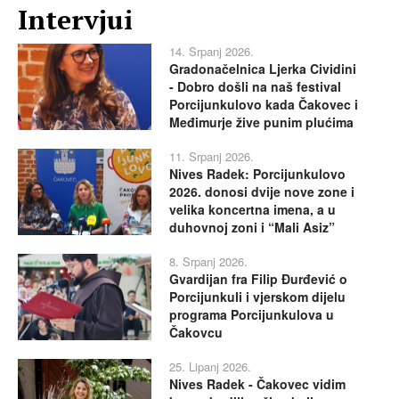
Intervjui
14. Srpanj 2026.
Gradonačelnica Ljerka Cividini
- Dobro došli na naš festival
Porcijunkulovo kada Čakovec i
Međimurje žive punim plućima
11. Srpanj 2026.
Nives Radek: Porcijunkulovo
2026. donosi dvije nove zone i
velika koncertna imena, a u
duhovnoj zoni i “Mali Asiz”
8. Srpanj 2026.
Gvardijan fra Filip Đurđević o
Porcijunkuli i vjerskom dijelu
programa Porcijunkulova u
Čakovcu
25. Lipanj 2026.
Nives Radek - Čakovec vidim