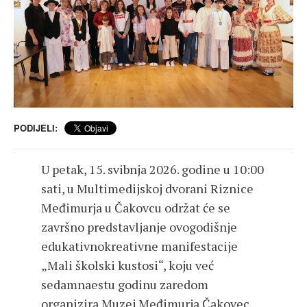
PODIJELI:
U petak, 15. svibnja 2026. godine u 10:00
sati, u Multimedijskoj dvorani Riznice
Međimurja u Čakovcu održat će se
završno predstavljanje ovogodišnje
edukativnokreativne manifestacije
„Mali školski kustosi“, koju već
sedamnaestu godinu zaredom
organizira Muzej Međimurja Čakovec.