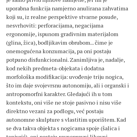
uporabna funkcija namjerno anulirana zahvatima
koji su, iz realne perspektive stvarne posude,
nesvrhoviti: perforacijama, negacijama
ergonomije, ispunom gradivnim materijalom
(glina, žica), bodljikavim obrubom... čime je
onemogućena konzumacija, pa oni postaju
potpuno disfunkcionalni. Zanimljiva je, nadalje,
kod nekih predmeta-objekata i dodatna
morfološka modifikacija: uvođenje triju nogica,
što im daje svojevrsnu autonomiju, ali i organski i
antropomorfni karakter. Gledajući ih u tom
kontekstu, oni više ne stoje pasivno i nisu više
direktno vezani za podlogu, već postaju
autonomne skulpture s vlastitim uporištem. Kad
se dva takva objekta s nogicama spoje (šalica i
tanjurić), oni postaju ravnopravni likovni