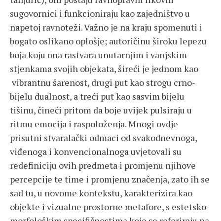
sugovornici i funkcioniraju kao zajedništvo u
napetoj ravnoteži. Važno je na kraju spomenuti i
bogato oslikano oplošje; autoričinu široku lepezu
boja koju ona rastvara unutarnjim i vanjskim
stjenkama svojih objekata, šireći je jednom kao
vibrantnu šarenost, drugi put kao strogu crno-
bijelu dualnost, a treći put kao sasvim bijelu
tišinu, čineći pritom da boje uvijek pulsiraju u
ritmu emocija i raspoloženja. Mnogi ovdje
prisutni stvaralački odmaci od svakodnevnoga,
viđenoga i konvencionalnoga uvjetovali su
redefiniciju ovih predmeta i promjenu njihove
percepcije te time i promjenu značenja, zato ih se
sad tu, u novome kontekstu, karakterizira kao
objekte i vizualne prostorne metafore, s estetsko-
morfološkim specifičnostima koje se referiraju na