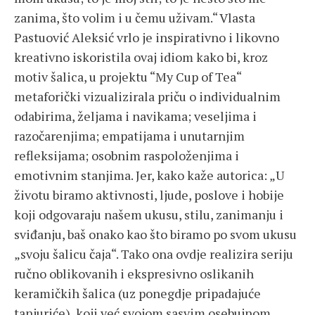
zanima, što volim i u čemu uživam.“ Vlasta
Pastuović Aleksić vrlo je inspirativno i likovno
kreativno iskoristila ovaj idiom kako bi, kroz
motiv šalica, u projektu “My Cup of Tea“
metaforički vizualizirala priču o individualnim
odabirima, željama i navikama; veseljima i
razočarenjima; empatijama i unutarnjim
refleksijama; osobnim raspoloženjima i
emotivnim stanjima. Jer, kako kaže autorica: „U
životu biramo aktivnosti, ljude, poslove i hobije
koji odgovaraju našem ukusu, stilu, zanimanju i
sviđanju, baš onako kao što biramo po svom ukusu
„svoju šalicu čaja“. Tako ona ovdje realizira seriju
ručno oblikovanih i ekspresivno oslikanih
keramičkih šalica (uz ponegdje pripadajuće
tanjuriće), koji već svojom sasvim osebujnom,