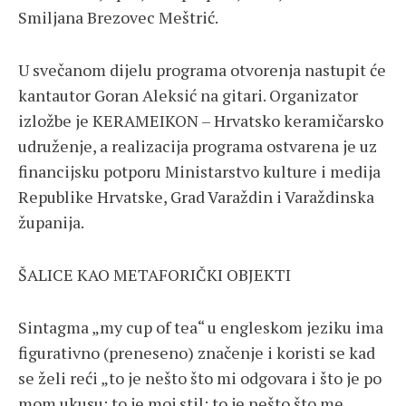
Smiljana Brezovec Meštrić
.
U svečanom dijelu programa otvorenja nastupit će
kantautor
Goran Aleksić
na gitari. Organizator
izložbe je
KERAMEIKON – Hrvatsko keramičarsko
udruženje
, a realizacija programa ostvarena je uz
financijsku potporu
Ministarstvo kulture i medija
Republike Hrvatske
,
Grad Varaždin
i
Varaždinska
županija
.
ŠALICE KAO METAFORIČKI OBJEKTI
Sintagma „my cup of tea“ u engleskom jeziku ima
figurativno (preneseno) značenje i koristi se kad
se želi reći „to je nešto što mi odgovara i što je po
mom ukusu; to je moj stil; to je nešto što me