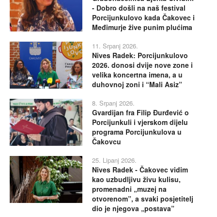
- Dobro došli na naš festival
Porcijunkulovo kada Čakovec i
Međimurje žive punim plućima
11. Srpanj 2026.
Nives Radek: Porcijunkulovo
2026. donosi dvije nove zone i
velika koncertna imena, a u
duhovnoj zoni i “Mali Asiz”
8. Srpanj 2026.
Gvardijan fra Filip Đurđević o
Porcijunkuli i vjerskom dijelu
programa Porcijunkulova u
Čakovcu
25. Lipanj 2026.
Nives Radek - Čakovec vidim
kao uzbudljivu živu kulisu,
promenadni „muzej na
otvorenom”, a svaki posjetitelj
dio je njegova „postava”