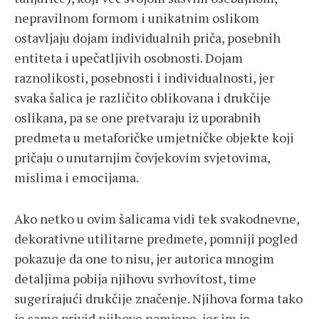
nepravilnom formom i unikatnim oslikom
ostavljaju dojam individualnih priča, posebnih
entiteta i upečatljivih osobnosti. Dojam
raznolikosti, posebnosti i individualnosti, jer
svaka šalica je različito oblikovana i drukčije
oslikana, pa se one pretvaraju iz uporabnih
predmeta u metaforičke umjetničke objekte koji
pričaju o unutarnjim čovjekovim svjetovima,
mislima i emocijama.
Ako netko u ovim šalicama vidi tek svakodnevne,
dekorativne utilitarne predmete, pomniji pogled
pokazuje da one to nisu, jer autorica mnogim
detaljima pobija njihovu svrhovitost, time
sugerirajući drukčije značenje. Njihova forma tako
je samo privid njihove namjene, jer im je