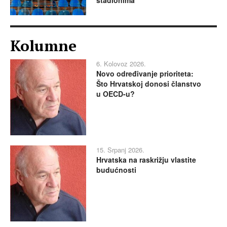
stadionima
Kolumne
6. Kolovoz 2026.
Novo određivanje prioriteta:
Što Hrvatskoj donosi članstvo
u OECD-u?
15. Srpanj 2026.
Hrvatska na raskrižju vlastite
budućnosti