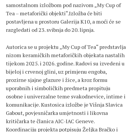
samostalnom izložbom pod nazivom „My Cup of
Tea – metaforički objekti“.Izložba će biti
postavljena u prostoru
Galerija K10
, a moći će se
razgledati od 23. svibnja do 20. lipnja.
Autorica se u projektu „My Cup of Tea“ predstavlja
nizom keramičkih metaforičkih objekata nastalih
tijekom 2025. i 2026. godine. Radovi su izvedeni u
bijeloj i crvenoj glini, uz primjenu engoba,
prozirne sjajne glazure i žice, a kroz formu
uporabnih i simboličkih predmeta propituju
osobne i univerzalne teme svakodnevice, intime i
komunikacije. Kustosica izložbe je
Višnja Slavica
Gabout
, povjesničarka umjetnosti i likovna
kritičarka te članica AIC-IAC Geneve.
Koordinaciju projekta potpisuju
Željka Bračko
i