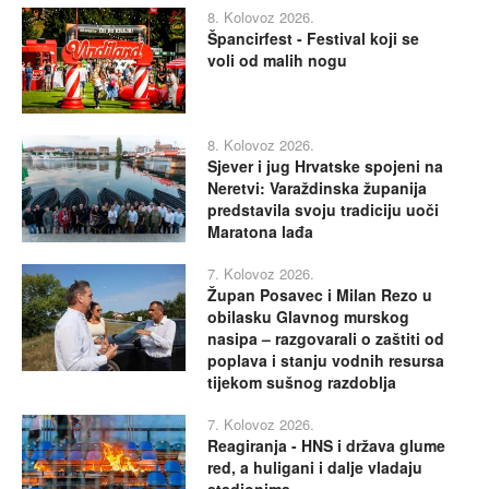
8. Kolovoz 2026.
Špancirfest - Festival koji se
voli od malih nogu
8. Kolovoz 2026.
Sjever i jug Hrvatske spojeni na
Neretvi: Varaždinska županija
predstavila svoju tradiciju uoči
Maratona lađa
7. Kolovoz 2026.
Župan Posavec i Milan Rezo u
obilasku Glavnog murskog
nasipa – razgovarali o zaštiti od
poplava i stanju vodnih resursa
tijekom sušnog razdoblja
7. Kolovoz 2026.
Reagiranja - HNS i država glume
red, a huligani i dalje vladaju