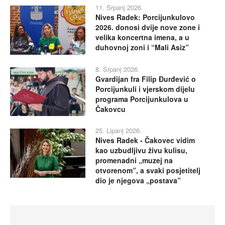
11. Srpanj 2026.
Nives Radek: Porcijunkulovo
2026. donosi dvije nove zone i
velika koncertna imena, a u
duhovnoj zoni i “Mali Asiz”
8. Srpanj 2026.
Gvardijan fra Filip Đurđević o
Porcijunkuli i vjerskom dijelu
programa Porcijunkulova u
Čakovcu
25. Lipanj 2026.
Nives Radek - Čakovec vidim
kao uzbudljivu živu kulisu,
promenadni „muzej na
otvorenom”, a svaki posjetitelj
dio je njegova „postava”