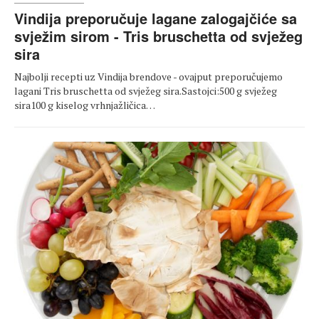
Vindija preporučuje lagane zalogajčiće sa
svježim sirom - Tris bruschetta od svježeg
sira
Najbolji recepti uz Vindija brendove - ovajput preporučujemo
lagani Tris bruschetta od svježeg sira.Sastojci:500 g svježeg
sira100 g kiselog vrhnjažličica…