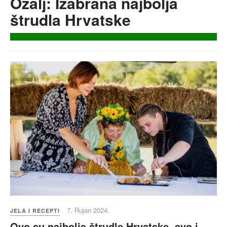
Ozalj: Izabrana najbolja
štrudla Hrvatske
7. Rujan 2024.
JELA I RECEPTI
Ovo su najbolje štrudle Hrvatske, evo i