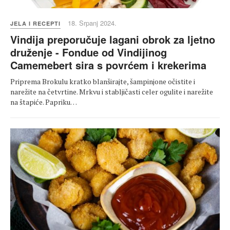
18. Srpanj 2024.
JELA I RECEPTI
Vindija preporučuje lagani obrok za ljetno
druženje - Fondue od Vindijinog
Camemebert sira s povrćem i krekerima
Priprema Brokulu kratko blanširajte, šampinjone očistite i
narežite na četvrtine. Mrkvu i stabljičasti celer ogulite i narežite
na štapiće. Papriku…