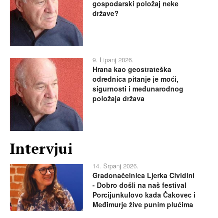
gospodarski položaj neke
države?
9. Lipanj 2026.
Hrana kao geostrateška
odrednica pitanje je moći,
sigurnosti i međunarodnog
položaja država
Intervjui
14. Srpanj 2026.
Gradonačelnica Ljerka Cividini
- Dobro došli na naš festival
Porcijunkulovo kada Čakovec i
Međimurje žive punim plućima