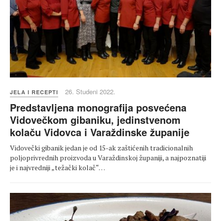
26. Studeni 2022.
JELA I RECEPTI
Predstavljena monografija posvećena
Vidovečkom gibaniku, jedinstvenom
kolaču Vidovca i Varaždinske županije
Vidovečki gibanik jedan je od 15-ak zaštićenih tradicionalnih
poljoprivrednih proizvoda u Varaždinskoj županiji, a najpoznatiji
je i najvredniji „težački kolač“…