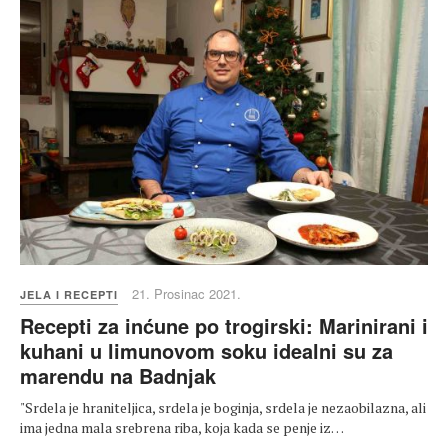
21. Prosinac 2021.
JELA I RECEPTI
Recepti za inćune po trogirski: Marinirani i
kuhani u limunovom soku idealni su za
marendu na Badnjak
"Srdela je hraniteljica, srdela je boginja, srdela je nezaobilazna, ali
ima jedna mala srebrena riba, koja kada se penje iz…