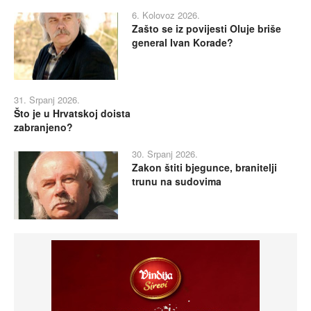
6. Kolovoz 2026.
Zašto se iz povijesti Oluje briše
general Ivan Korade?
31. Srpanj 2026.
Što je u Hrvatskoj doista
zabranjeno?
30. Srpanj 2026.
Zakon štiti bjegunce, branitelji
trunu na sudovima