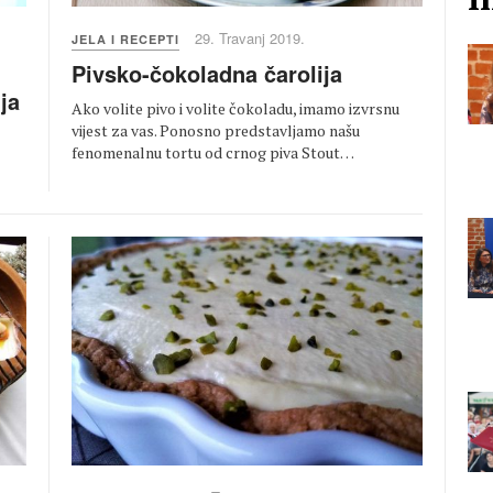
29. Travanj 2019.
JELA I RECEPTI
Pivsko-čokoladna čarolija
ja
Ako volite pivo i volite čokoladu, imamo izvrsnu
vijest za vas. Ponosno predstavljamo našu
fenomenalnu tortu od crnog piva Stout…