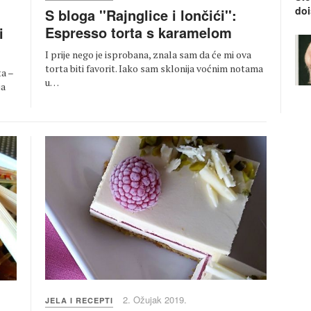
doi
S bloga ''Rajnglice i lončići'':
Espresso torta s karamelom
i
I prije nego je isprobana, znala sam da će mi ova
torta biti favorit. Iako sam sklonija voćnim notama
ta –
u…
ja
2. Ožujak 2019.
JELA I RECEPTI