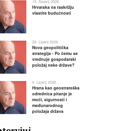
15. Srpanj 2026.
Hrvatska na raskrižju
vlastite budućnosti
29. Lipanj 2026.
Nova geopolitička
strategija - Po čemu se
vrednuje gospodarski
položaj neke države?
9. Lipanj 2026.
Hrana kao geostrateška
odrednica pitanje je
moći, sigurnosti i
međunarodnog
položaja država
ntervjui