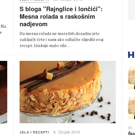
S bloga ''Rajnglice i lončići'':
Mesna rolada s raskošnim
nadjevom
. Na
e
Da mesna rolada ne mora biti dosadno jelo
zaključit ćete i sami ako odlučite slijediti ovaj
recept. Iziskuje malo više…
31.
8. Ožujak 2019.
JELA I RECEPTI
Što