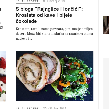
8. Travanj 2019.
JELA I RECEPTI
S bloga ''Rajnglice i lončići'':
u
Krostata od kave i bijele
čokolade
a
13.
Krostata, tart ili nama poznata, pita, moj je omiljeni
desert. Može biti slana ili slatka sa raznim vrstama
nadjeva i…
25. Ožujak 2019.
JELA I RECEPTI