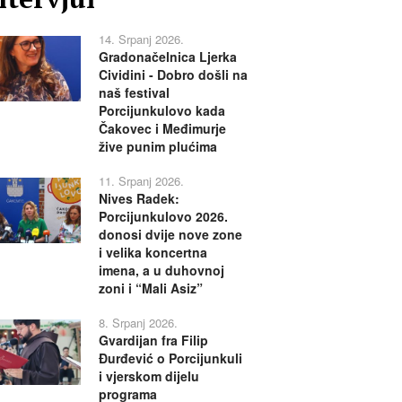
14. Srpanj 2026.
Gradonačelnica Ljerka
Cividini - Dobro došli na
naš festival
Porcijunkulovo kada
Čakovec i Međimurje
žive punim plućima
11. Srpanj 2026.
Nives Radek:
Porcijunkulovo 2026.
donosi dvije nove zone
i velika koncertna
imena, a u duhovnoj
zoni i “Mali Asiz”
8. Srpanj 2026.
Gvardijan fra Filip
Đurđević o Porcijunkuli
i vjerskom dijelu
programa