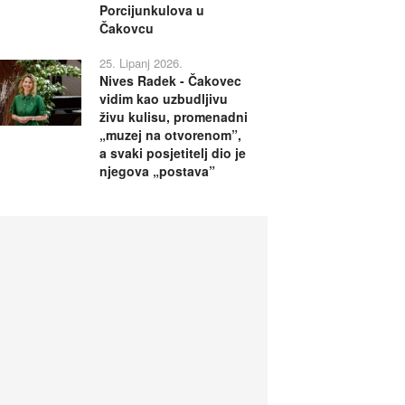
Porcijunkulova u
Čakovcu
25. Lipanj 2026.
Nives Radek - Čakovec
vidim kao uzbudljivu
živu kulisu, promenadni
„muzej na otvorenom”,
a svaki posjetitelj dio je
njegova „postava”