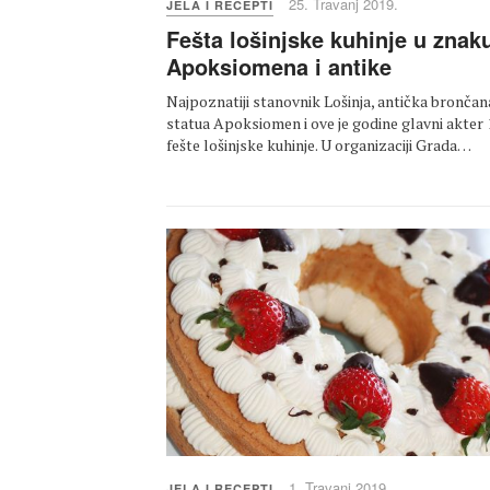
25. Travanj 2019.
JELA I RECEPTI
Fešta lošinjske kuhinje u znak
Apoksiomena i antike
Najpoznatiji stanovnik Lošinja, antička brončan
statua Apoksiomen i ove je godine glavni akter 
fešte lošinjske kuhinje. U organizaciji Grada…
1. Travanj 2019.
JELA I RECEPTI