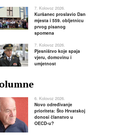
7. Kolovoz 2026.
Kuršanec proslavio Dan
mjesta i 559. obljetnicu
prvog pisanog
spomena
7. Kolovoz 2026.
Pjesništvo koje spaja
vjeru, domovinu i
umjetnost
olumne
6. Kolovoz 2026.
Novo određivanje
prioriteta: Što Hrvatskoj
donosi članstvo u
OECD-u?