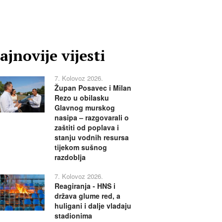
ajnovije vijesti
7. Kolovoz 2026.
Župan Posavec i Milan
Rezo u obilasku
Glavnog murskog
nasipa – razgovarali o
zaštiti od poplava i
stanju vodnih resursa
tijekom sušnog
razdoblja
7. Kolovoz 2026.
Reagiranja - HNS i
država glume red, a
huligani i dalje vladaju
stadionima