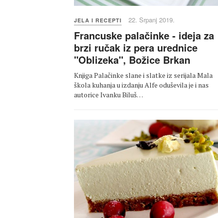
22. Srpanj 2019.
JELA I RECEPTI
Francuske palačinke - ideja za
brzi ručak iz pera urednice
"Oblizeka", Božice Brkan
Knjiga Palačinke slane i slatke iz serijala Mala
škola kuhanja u izdanju Alfe oduševila je i nas
autorice Ivanku Biluš…