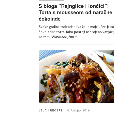
S bloga ''Rajnglice i lončići'':
Torta s mousseom od naračne 
čokolade
Svake godine rođendanska želja moje kćeri je is
čokoladna torta. Iako postoji nebrojeno varijaci
na temu čokolade, čini mi…
4. Ožujak 2019.
JELA I RECEPTI