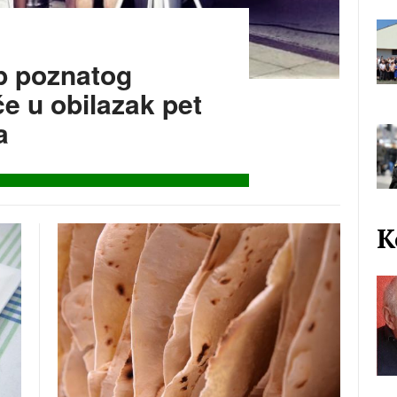
p poznatog
e u obilazak pet
a
K