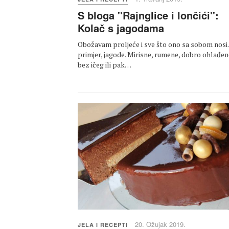
S bloga ''Rajnglice i lončići'':
Kolač s jagodama
Obožavam proljeće i sve što ono sa sobom nosi
primjer, jagode. Mirisne, rumene, dobro ohlađen
bez ičeg ili pak…
20. Ožujak 2019.
JELA I RECEPTI