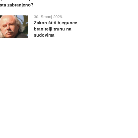
sta zabranjeno?
30. Srpanj 2026.
Zakon štiti bjegunce,
branitelji trunu na
sudovima