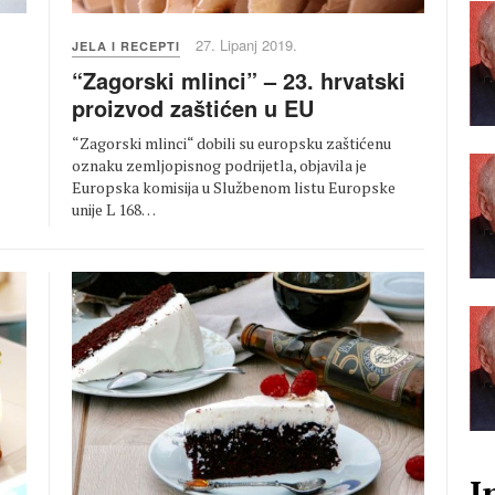
27. Lipanj 2019.
JELA I RECEPTI
“Zagorski mlinci” – 23. hrvatski
proizvod zaštićen u EU
“Zagorski mlinci“ dobili su europsku zaštićenu
oznaku zemljopisnog podrijetla, objavila je
Europska komisija u Službenom listu Europske
unije L 168…
I