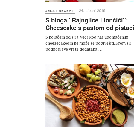
24. Lipanj 2019.
JELA I RECEPTI
S bloga ''Rajnglice i lončići'':
Cheescake s pastom od pistaci
S kolačem od sira, već i kod nas udomaćenim
cheesecakeom ne može se pogriješiti. Krem sir
podnosi sve vrste dodataka;…