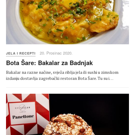
20. Prosinac 2020.
JELA I RECEPTI
Bota Šare: Bakalar za Badnjak
Bakalar na razne načine, svježa riblja jela ili sushi u zimskom
izdanju dostavlja zagrebački restoran Bota Šare. Tu su i…