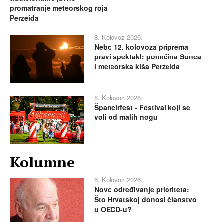
promatranje meteorskog roja
Perzeida
8. Kolovoz 2026.
Nebo 12. kolovoza priprema
pravi spektakl: pomrčina Sunca
i meteorska kiša Perzeida
8. Kolovoz 2026.
Špancirfest - Festival koji se
voli od malih nogu
Kolumne
6. Kolovoz 2026.
Novo određivanje prioriteta:
Što Hrvatskoj donosi članstvo
u OECD-u?