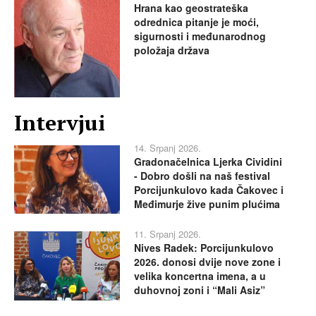
Hrana kao geostrateška
odrednica pitanje je moći,
sigurnosti i međunarodnog
položaja država
Intervjui
14. Srpanj 2026.
Gradonačelnica Ljerka Cividini
- Dobro došli na naš festival
Porcijunkulovo kada Čakovec i
Međimurje žive punim plućima
11. Srpanj 2026.
Nives Radek: Porcijunkulovo
2026. donosi dvije nove zone i
velika koncertna imena, a u
duhovnoj zoni i “Mali Asiz”