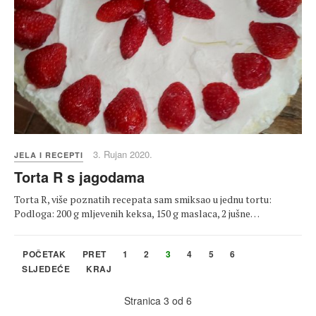
3. Rujan 2020.
JELA I RECEPTI
Torta R s jagodama
Torta R, više poznatih recepata sam smiksao u jednu tortu:
Podloga: 200 g mljevenih keksa, 150 g maslaca, 2 jušne…
POČETAK
PRET
1
2
3
4
5
6
SLJEDEĆE
KRAJ
Stranica 3 od 6