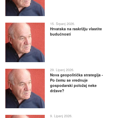
15. Srpanj 2026.
Hrvatska na raskrižju vlastite
budućnosti
29. Lipanj 2026.
Nova geopolitička strategija -
Po čemu se vrednuje
gospodarski položaj neke
države?
9. Lipanj 2026.